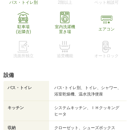
バス・トイレ別
2階以上
ペット相談可
駐車場
室内洗濯機
エアコン
(近隣含)
置き場
洗面所独立
追焚機能
オートロック
設備
バス・トイレ
バス･トイレ別、トイレ、シャワー、
浴室乾燥機、温水洗浄便座
キッチン
システムキッチン、ＩＨクッキング
ヒータ
収納
クローゼット、シューズボックス