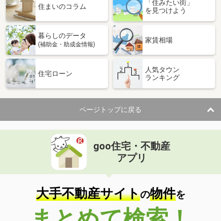
「住みたい街」
住まいのコラム
を見つけよう
暮らしのデータ
家賃相場
(補助金・助成金情報)
人気タウン
住宅ローン
ランキング
ページトップに戻る
goo住宅・不動産
アプリ
大手不動産サイト
物件
の
を
まとめて検索！