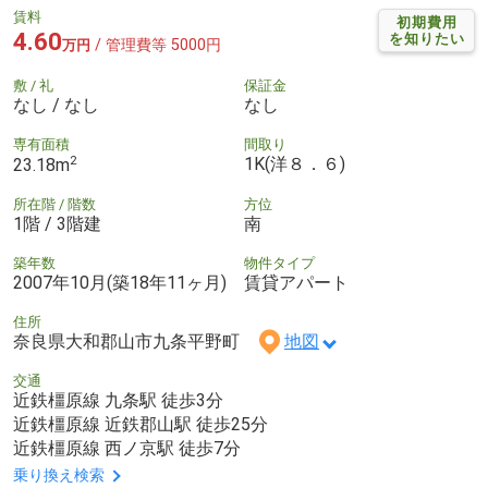
賃料
初期費用
4.60
を知りたい
/ 管理費等 5000円
万円
敷 / 礼
保証金
なし / なし
なし
専有面積
間取り
2
1K(洋８．６)
23.18m
所在階 / 階数
方位
1階 / 3階建
南
築年数
物件タイプ
2007年10月(築18年11ヶ月)
賃貸アパート
住所
奈良県大和郡山市九条平野町
地図
交通
近鉄橿原線 九条駅 徒歩3分
近鉄橿原線 近鉄郡山駅 徒歩25分
近鉄橿原線 西ノ京駅 徒歩7分
乗り換え検索