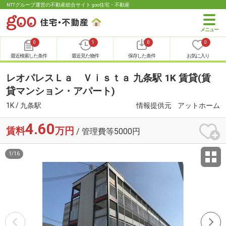
NTTグループ運営の不動産総合サイト goo住宅・不動産
0
1
0
0
最近検索した条件
最近見た物件
保存した条件
お気に入り
レオパレスＬａ Ｖｉｓｔａ 九条駅 1K 賃貸(賃
貸マンション・アパート)
1K / 九条駅
情報提供元
アットホーム
4.60
賃料
万円
/ 管理費等5000円
1
/
16