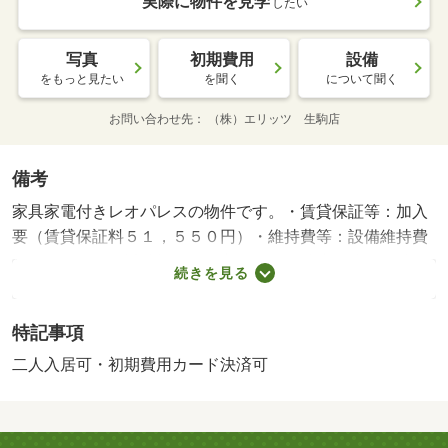
実際に物件を見学
したい
写真
初期費用
設備
をもっと見たい
を聞く
について聞く
お問い合わせ先
（株）エリッツ 生駒店
備考
家具家電付きレオパレスの物件です。・賃貸保証等：加入
要（賃貸保証料５１，５５０円）・維持費等：設備維持費
５５０円／月・近鉄橿原線の九条駅まで徒歩３分の物件で
続きを見る
す。敷金・礼金なしの物件です。浴室には浴室乾燥機が設
置されており、来客時にはＴＶドアホンで訪問者の顔を確
特記事項
認する事ができます。・バイク置場：なし・駐輪場：有/鍵
交換費用 16500円/ﾊｳｽｸﾘｰﾆﾝｸﾞ 52250円/抗菌施工代 23760
二人入居可・初期費用カード決済可
円