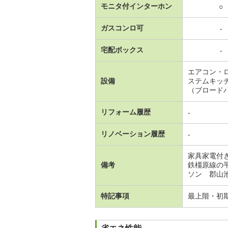
モニタ付インターホン
○
ガスコンロ可
-
宅配ボックス
-
エアコン・
設備
ステムキッ
（ブロード
リフォーム履歴
-
リノベーション履歴
-
家具家電付
備考
鉄橿原線の
ソン 郡山池
特記事項
最上階・初