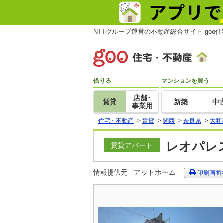
NTTグループ運営の不動産総合サイト goo
借りる
マンションを買う
店舗･
賃貸
新築
中
事業用
住宅・不動産
>
賃貸
>
関西
>
奈良県
>
大和
レオパレス
賃貸アパート
情報提供元
アットホーム
印刷画面