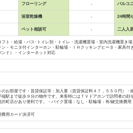
フローリング
バルコ
-
浴室乾燥機
24時間
-
ペット相談可
二人入
-
ロフト・給湯・バス･トイレ別・トイレ・洗濯機置場・室内洗濯機置き
チン・モニタ付インターホン・駐輪場・ＩＨクッキングヒータ・家具付
バンド）・インターネット対応
きのお部屋です・賃貸保証等：加入要（賃貸保証料４７，５５０円）・
平端駅まで徒歩９分の物件です。来客時にはＴＶドアホンで訪問者の顔
沢町店があり便利です。・バイク置場：なし・駐輪場：有/鍵交換費用 16500円/
期費用カード決済可