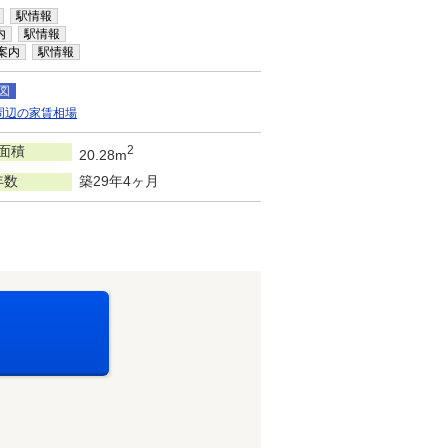
駅情報
内
駅情報
案内
駅情報
図
周辺の家賃相場
面積
2
20.28m
年数
築29年4ヶ月