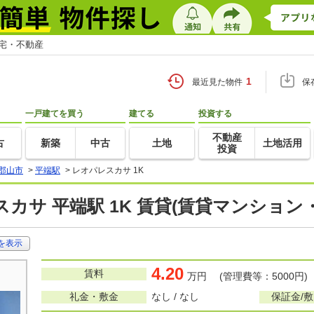
住宅・不動産
1
最近見た物件
保
一戸建てを買う
建てる
投資する
不動産
古
新築
中古
土地
土地活用
投資
郡山市
>
平端駅
>
レオパレスカサ 1K
カサ 平端駅 1K 賃貸(賃貸マンション
を表示
4.20
賃料
万円 (管理費等：5000円)
礼金・敷金
なし / なし
保証金/