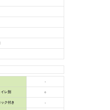
日
-
トイレ別
○
ロック付き
-