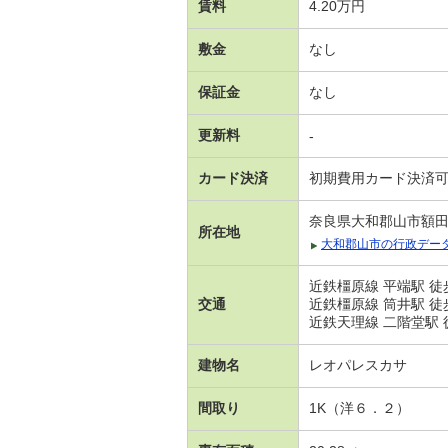
賃料
4.20万円
敷金
なし
保証金
なし
更新料
-
カード決済
初期費用カード決済
奈良県大和郡山市額
所在地
大和郡山市の行政デー
近鉄橿原線 平端駅 徒
交通
近鉄橿原線 筒井駅 徒
近鉄天理線 二階堂駅 
建物名
レオパレスカサ
間取り
1K（洋６．２）