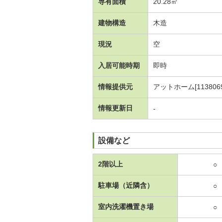
専有面積
20.28㎡
建物構造
木造
現況
空
入居可能時期
即時
情報提供元
アットホーム[1138069
情報更新日
-
設備など
2階以上
○
駐車場（近隣含）
○
室内洗濯機置き場
○