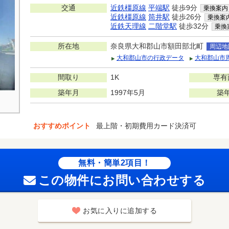
交通
近鉄橿原線
平端駅
徒歩9分
乗換案内
近鉄橿原線
筒井駅
徒歩26分
乗換案
近鉄天理線
二階堂駅
徒歩32分
乗換
所在地
奈良県大和郡山市額田部北町
周辺地
大和郡山市の行政データ
大和郡山市
間取り
1K
専有
築年月
1997年5月
築
おすすめポイント
最上階・初期費用カード決済可
無料・簡単2項目！
この物件にお問い合わせする
お気に入りに追加する