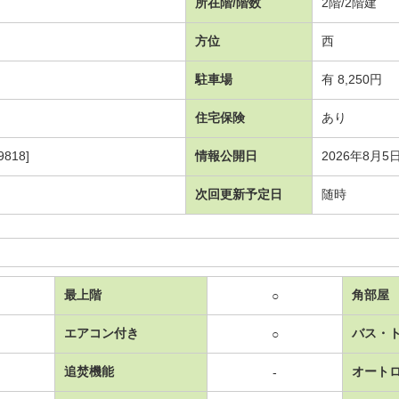
所在階/階数
2階/2階建
方位
西
駐車場
有 8,250円
住宅保険
あり
818]
情報公開日
2026年8月5
次回更新予定日
随時
最上階
角部屋
○
エアコン付き
バス・
○
追焚機能
オート
-