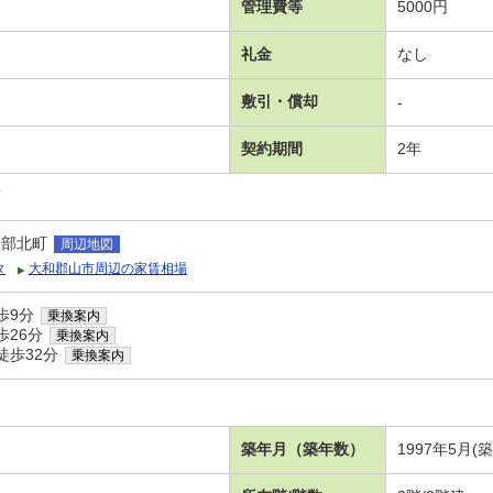
管理費等
5000円
礼金
なし
敷引・償却
-
契約期間
2年
可
田部北町
周辺地図
タ
大和郡山市周辺の家賃相場
歩9分
乗換案内
歩26分
乗換案内
徒歩32分
乗換案内
築年月（築年数）
1997年5月(