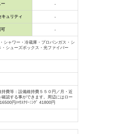
ニー
-
セキュリティ
-
居可
-
場・シャワー・冷蔵庫・プロパンガス・シ
き・シューズボックス・光ファイバー
維持費等：設備維持費５５０円／月・近
を確認する事ができます。周辺にはロー
ﾊｳｽｸﾘｰﾆﾝｸﾞ 41800円