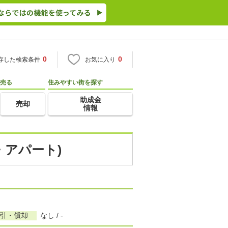
0
0
存した検索条件
お気に入り
売る
住みやすい街を探す
助成金
売却
情報
・アパート)
敷引・償却
なし / -