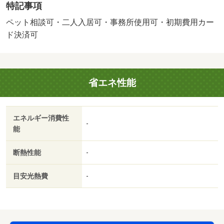
特記事項
エントランスにはオートロック、ＴＶドアホン機能があり
ます。ペットもご相談ください。・バイク置場：なし・駐
ペット相談可・二人入居可・事務所使用可・初期費用カー
輪場：有/鍵交換費用 22000円
ド決済可
省エネ性能
エネルギー消費性
-
能
断熱性能
-
目安光熱費
-