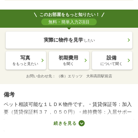
このお部屋をもっと知りたい！
無料・簡単入力2項目
実際に物件を見学
したい
写真
初期費用
設備
をもっと見たい
を聞く
について聞く
お問い合わせ先
（株）エリッツ 大和高田駅前店
備考
ペット相談可能な１ＬＤＫ物件です。・賃貸保証等：加入
要（賃貸保証料３７，０５０円）・維持費等：入居サポー
ト１，１００円／月・ペット条件：小型犬可／猫可・２０
続きを見る
２６年９月完成の物件です。近鉄橿原線の近鉄郡山駅まで
徒歩５分の物件です。敷金・礼金なしの物件です。建物の