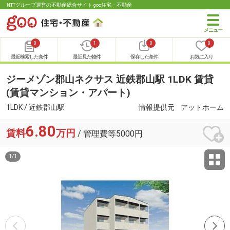
NTTグループ運営の不動産総合サイト goo住宅・不動産
0
1
0
0
最近検索した条件
最近見た物件
保存した条件
お気に入り
ジーメゾン郡山ネクサス 近鉄郡山駅 1LDK 賃貸
(賃貸マンション・アパート)
1LDK / 近鉄郡山駅
情報提供元
アットホーム
6.80
賃料
万円
/ 管理費等5000円
1
/
1