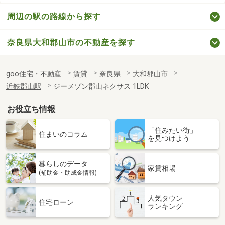
周辺の駅の路線から探す
奈良県大和郡山市の不動産を探す
goo住宅・不動産
賃貸
奈良県
大和郡山市
近鉄郡山駅
ジーメゾン郡山ネクサス 1LDK
お役立ち情報
「住みたい街」
住まいのコラム
を見つけよう
暮らしのデータ
家賃相場
(補助金・助成金情報)
人気タウン
住宅ローン
ランキング