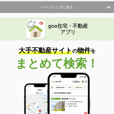
ページトップに戻る
goo住宅・不動産
アプリ
大手不動産サイト
物件
の
を
まとめて検索！