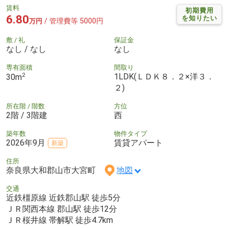
賃料
初期費用
6.80
を知りたい
/ 管理費等 5000円
万円
敷 / 礼
保証金
なし / なし
なし
専有面積
間取り
2
1LDK(ＬＤＫ８．２×洋３．
30m
２)
所在階 / 階数
方位
2階 / 3階建
西
築年数
物件タイプ
2026年9月
賃貸アパート
新築
住所
奈良県大和郡山市大宮町
地図
交通
近鉄橿原線 近鉄郡山駅 徒歩5分
ＪＲ関西本線 郡山駅 徒歩12分
ＪＲ桜井線 帯解駅 徒歩4.7km