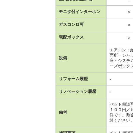
モニタ付インターホン
○
ガスコンロ可
○
宅配ボックス
○
エアコン・
面所・シャ
設備
座・システ
ーズボック
リフォーム履歴
-
リノベーション履歴
-
ペット相談
１００円／
備考
件です。敷
談ください。