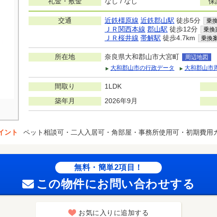
礼金・敷金
なし / なし
保
交通
近鉄橿原線
近鉄郡山駅
徒歩5分
乗
ＪＲ関西本線
郡山駅
徒歩12分
乗換
ＪＲ桜井線
帯解駅
徒歩4.7km
乗換
所在地
奈良県大和郡山市大宮町
周辺地図
大和郡山市の行政データ
大和郡山市
間取り
1LDK
築年月
2026年9月
イント
ペット相談可・二人入居可・角部屋・事務所使用可・初期費用
無料・簡単2項目！
この物件にお問い合わせする
お気に入りに追加する