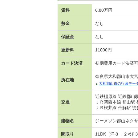
賃料
6.80万円
敷金
なし
保証金
なし
更新料
11000円
カード決済
初期費用カード決済
奈良県大和郡山市大
所在地
大和郡山市の行政デー
近鉄橿原線 近鉄郡山駅
交通
ＪＲ関西本線 郡山駅 
ＪＲ桜井線 帯解駅 徒歩
建物名
ジーメゾン郡山ネク
間取り
1LDK（洋８．２×洋