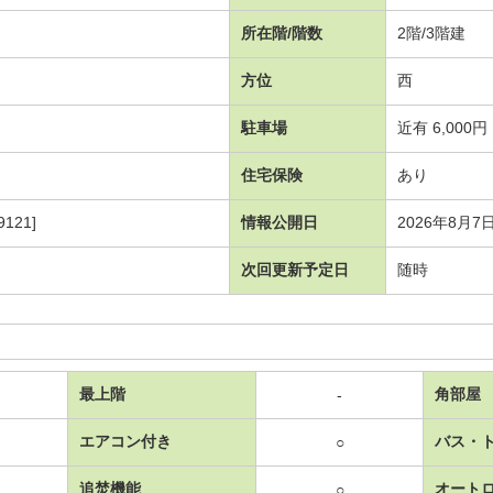
所在階/階数
2階/3階建
方位
西
駐車場
近有 6,000円
住宅保険
あり
121]
情報公開日
2026年8月7
次回更新予定日
随時
最上階
角部屋
-
エアコン付き
バス・
○
追焚機能
オート
○