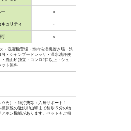
ニー
○
セキュリティ
-
居可
○
ース・洗濯機置場・室内洗濯機置き場・洗
ロ可・シャンプードレッサ・温水洗浄便
ト・洗面所独立・コンロ2口以上・シュ
ネット無料
５０円）・維持費等：入居サポート１，
鉄橿原線の近鉄郡山駅まで徒歩５分の物
ドアホン機能があります。ペットもご相