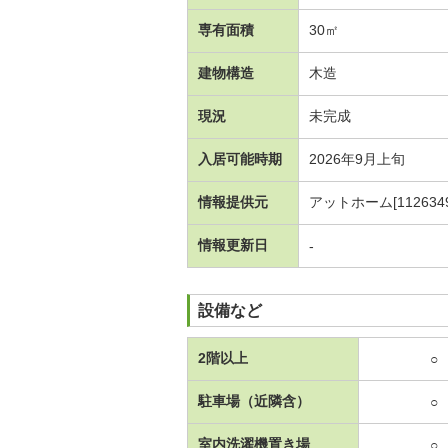
専有面積
30㎡
建物構造
木造
現況
未完成
入居可能時期
2026年9月上旬
情報提供元
アットホーム[1126349
情報更新日
-
設備など
2階以上
○
駐車場（近隣含）
○
室内洗濯機置き場
○