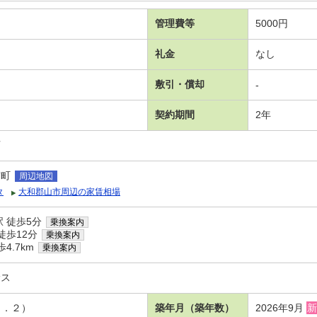
管理費等
5000円
礼金
なし
敷引・償却
-
契約期間
2年
可
宮町
周辺地図
タ
大和郡山市周辺の家賃相場
 徒歩5分
乗換案内
徒歩12分
乗換案内
4.7km
乗換案内
サス
３．２）
築年月（築年数）
2026年9月
新