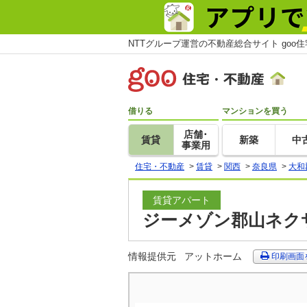
NTTグループ運営の不動産総合サイト goo
借りる
マンションを買う
店舗･
賃貸
新築
中
事業用
住宅・不動産
>
賃貸
>
関西
>
奈良県
>
大和
賃貸アパート
ジーメゾン郡山ネクサ
情報提供元
アットホーム
印刷画面