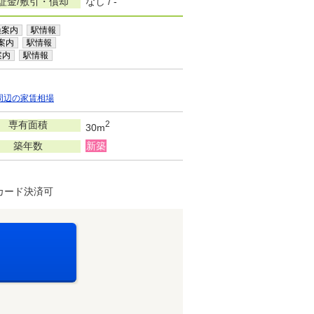
証金/敷引・償却
なし / -
換案内
駅情報
案内
駅情報
案内
駅情報
周辺の家賃相場
専有面積
2
30m
築年数
新築
カード決済可