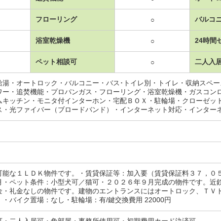
フローリング
バルコ
○
浴室乾燥機
24時間
○
ペット相談可
二人入
○
給湯・オートロック・バルコニー・バス･トイレ別・トイレ・収納スペ
ワー・追焚機能・プロパンガス・フローリング・浴室乾燥機・ガスコン
ムキッチン・モニタ付インターホン・宅配ＢＯＸ・駐輪場・クローゼッ
ス・光ファイバー（ブロードバンド）・インターネット対応・インター
可能な１ＬＤＫ物件です。・賃貸保証等：加入要（賃貸保証料３７，０
月・ペット条件：小型犬可／猫可・２０２６年９月完成の物件です。近
金・礼金なしの物件です。建物のエントランスにはオートロック、ＴＶ
・バイク置場：なし・駐輪場：有/鍵交換費用 22000円