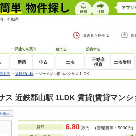
住宅・不動産
1
最近見た物件
保
一戸建てを買う
建てる
投資する
不動産
古
新築
中古
土地
土地活用
投資
郡山市
>
近鉄郡山駅
>
ジーメゾン郡山ネクサス 1LDK
ス 近鉄郡山駅 1LDK 賃貸(賃貸マン
を表示
6.80
賃料
万円 (管理費等：5000円)