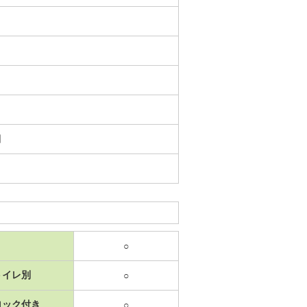
日
○
トイレ別
○
ロック付き
○