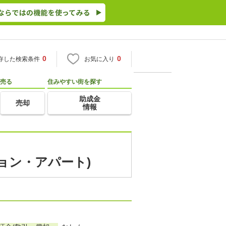
0
0
存した検索条件
お気に入り
売る
住みやすい街を探す
助成金
売却
情報
ション・アパート)