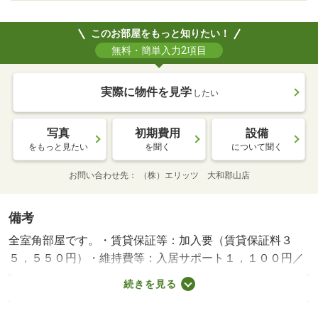
このお部屋をもっと知りたい！
無料・簡単入力2項目
実際に物件を見学
したい
写真
初期費用
設備
をもっと見たい
を聞く
について聞く
お問い合わせ先
（株）エリッツ 大和郡山店
備考
全室角部屋です。・賃貸保証等：加入要（賃貸保証料３
５，５５０円）・維持費等：入居サポート１，１００円／
月・ペット条件：小型犬可／猫可・２０２６年７月完成の
続きを見る
物件です。近鉄橿原線の九条駅まで徒歩７分の物件です。
敷金・礼金なしの物件です。ペット相談可能です。来客時