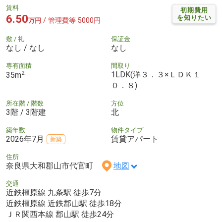
賃料
初期費用
6.50
を知りたい
/ 管理費等 5000円
万円
敷 / 礼
保証金
なし / なし
なし
専有面積
間取り
2
1LDK(洋３．３×ＬＤＫ１
35m
０．８)
所在階 / 階数
方位
3階 / 3階建
北
築年数
物件タイプ
2026年7月
賃貸アパート
新築
住所
奈良県大和郡山市代官町
地図
交通
近鉄橿原線 九条駅 徒歩7分
近鉄橿原線 近鉄郡山駅 徒歩18分
ＪＲ関西本線 郡山駅 徒歩24分