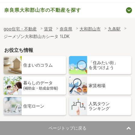
奈良県大和郡山市の不動産を探す
goo住宅・不動産
賃貸
奈良県
大和郡山市
九条駅
ジーメゾン大和郡山カシータ 1LDK
お役立ち情報
「住みたい街」
住まいのコラム
を見つけよう
暮らしのデータ
家賃相場
(補助金・助成金情報)
人気タウン
住宅ローン
ランキング
ページトップに戻る