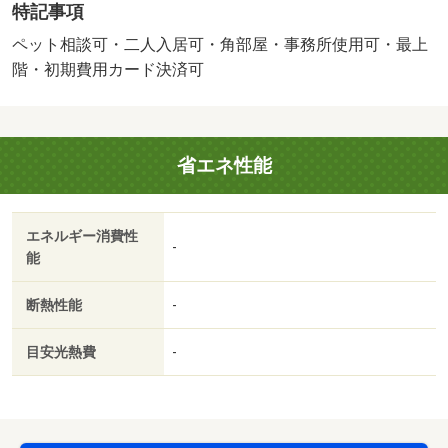
特記事項
にはＴＶドアホンで訪問者の顔を確認する事ができま
す。・バイク置場：有（無料）・駐輪場：有/鍵交換費
ペット相談可・二人入居可・角部屋・事務所使用可・最上
用 22000円
階・初期費用カード決済可
省エネ性能
エネルギー消費性
-
能
断熱性能
-
目安光熱費
-