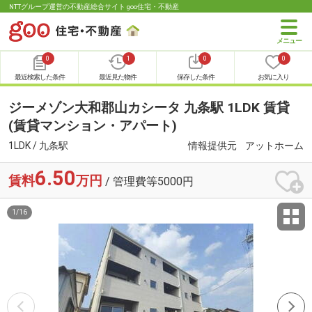
NTTグループ運営の不動産総合サイト goo住宅・不動産
0
1
0
0
最近検索した条件
最近見た物件
保存した条件
お気に入り
ジーメゾン大和郡山カシータ 九条駅 1LDK 賃貸
(賃貸マンション・アパート)
1LDK / 九条駅
情報提供元
アットホーム
6.50
賃料
万円
/ 管理費等5000円
1
/
16