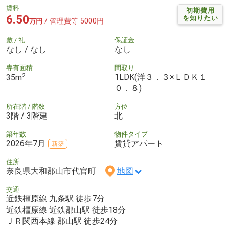
賃料
初期費用
6.50
を知りたい
/ 管理費等 5000円
万円
敷 / 礼
保証金
なし / なし
なし
専有面積
間取り
2
1LDK(洋３．３×ＬＤＫ１
35m
０．８)
所在階 / 階数
方位
3階 / 3階建
北
築年数
物件タイプ
2026年7月
賃貸アパート
新築
住所
奈良県大和郡山市代官町
地図
交通
近鉄橿原線 九条駅 徒歩7分
近鉄橿原線 近鉄郡山駅 徒歩18分
ＪＲ関西本線 郡山駅 徒歩24分