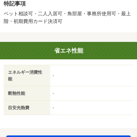
特記事項
の床はフローリングとなっており、収納としてクローゼッ
トを備えております。・バイク置場：有（無料）・駐輪
ペット相談可・二人入居可・角部屋・事務所使用可・最上
場：有/鍵交換費用 22000円
階・初期費用カード決済可
省エネ性能
エネルギー消費性
-
能
断熱性能
-
目安光熱費
-