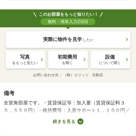
このお部屋をもっと知りたい！
無料・簡単入力2項目
実際に物件を見学
したい
写真
初期費用
設備
をもっと見たい
を聞く
について聞く
お問い合わせ先
（株）エリッツ 生駒店
備考
全室角部屋です。・賃貸保証等：加入要（賃貸保証料３
５，５５０円）・維持費等：入居サポート１，１００円／
月・ペット条件：小型犬可／猫可・２０２６年７月完成の
続きを見る
物件です。近鉄橿原線の九条駅まで徒歩７分の物件です。
敷金・礼金なしの物件です。ペット相談可能です。お部屋