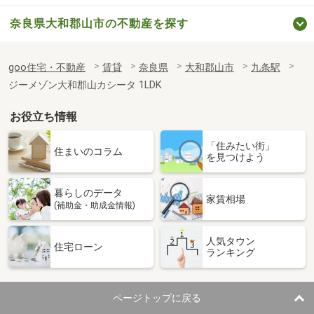
奈良県大和郡山市の不動産を探す
goo住宅・不動産
賃貸
奈良県
大和郡山市
九条駅
ジーメゾン大和郡山カシータ 1LDK
お役立ち情報
「住みたい街」
住まいのコラム
を見つけよう
暮らしのデータ
家賃相場
(補助金・助成金情報)
人気タウン
住宅ローン
ランキング
ページトップに戻る