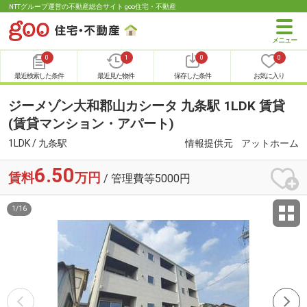
NTTグループ運営の不動産総合サイト goo住宅・不動産
0
1
0
0
最近検索した条件
最近見た物件
保存した条件
お気に入り
ジーメゾン大和郡山カシータ 九条駅 1LDK 賃貸
(賃貸マンション・アパート)
1LDK / 九条駅
情報提供元
アットホーム
6.50
賃料
万円
/ 管理費等5000円
1
/
16