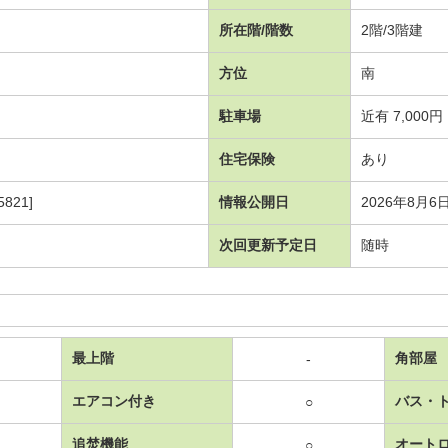
所在階/階数
2階/3階建
方位
南
駐車場
近有 7,000円
住宅保険
あり
821]
情報公開日
2026年8月6
次回更新予定日
随時
最上階
角部屋
-
エアコン付き
バス・
○
追焚機能
オート
○