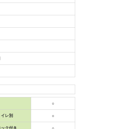
日
○
トイレ別
○
ロック付き
○