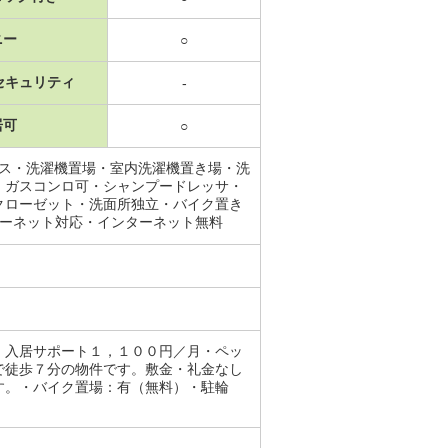
ニー
○
セキュリティ
-
居可
○
ース・洗濯機置場・室内洗濯機置き場・洗
・ガスコンロ可・シャンプードレッサ・
クローゼット・洗面所独立・バイク置き
ターネット対応・インターネット無料
：入居サポート１，１００円／月・ペッ
で徒歩７分の物件です。敷金・礼金なし
す。・バイク置場：有（無料）・駐輪