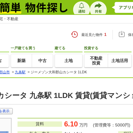
住宅・不動産
1
最近見た物件
保
一戸建てを買う
建てる
投資する
不動産
古
新築
中古
土地
土地活用
投資
郡山市
>
九条駅
>
ジーメゾン大和郡山カシータ 1LDK
シータ 九条駅 1LDK 賃貸(賃貸マン
を表示
6.10
賃料
万円 (管理費等：5000円)