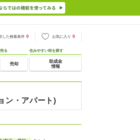
0
0
存した検索条件
お気に入り
売る
住みやすい街を探す
助成金
売却
情報
ション・アパート)