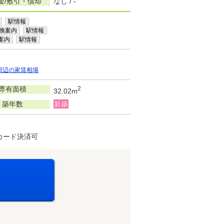
金/敷引・償却
なし / -
駅情報
換案内
駅情報
案内
駅情報
周辺の家賃相場
専有面積
2
32.02m
築年数
新築
カード決済可