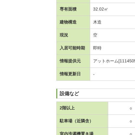
専有面積
32.02㎡
建物構造
木造
現況
空
入居可能時期
即時
情報提供元
アットホーム[1114505
情報更新日
-
設備など
2階以上
○
駐車場（近隣含）
○
室内洗濯機置き場
○