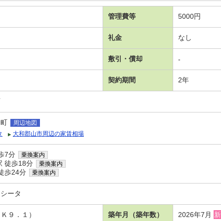
管理費等
5000円
礼金
なし
敷引・償却
-
契約期間
2年
可
官町
周辺地図
タ
大和郡山市周辺の家賃相場
歩7分
乗換案内
 徒歩18分
乗換案内
徒歩24分
乗換案内
カシータ
ＤＫ９．１）
築年月（築年数）
2026年7月
新