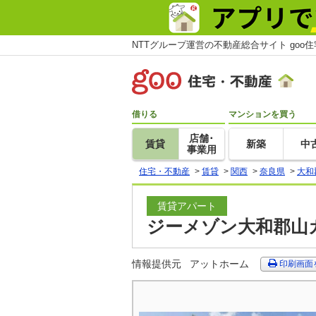
NTTグループ運営の不動産総合サイト goo
借りる
マンションを買う
店舗･
賃貸
新築
中
事業用
住宅・不動産
>
賃貸
>
関西
>
奈良県
>
大和
賃貸アパート
ジーメゾン大和郡山カ
情報提供元
アットホーム
印刷画面