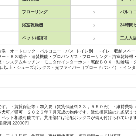
フローリング
バルコ
○
浴室乾燥機
24時間
○
ペット相談可
二人入
○
給湯・オートロック・バルコニー・バス･トイレ別・トイレ・収納スペ
ワー・ＢＳ端子・追焚機能・プロパンガス・フローリング・浴室乾燥機
座・システムキッチン・モニタ付インターホン・宅配ＢＯＸ・駐輪場・
2口以上・シューズボックス・光ファイバー（ブロードバンド）・イン
です。・賃貸保証等：加入要（賃貸保証料３３，５５０円）・維持費等
型犬可／猫可・２０２６年７月完成の物件です。近鉄橿原線の九条駅ま
。ペット相談可能です。共用部には宅配ボックスが備え付けられていま
費用 22000円