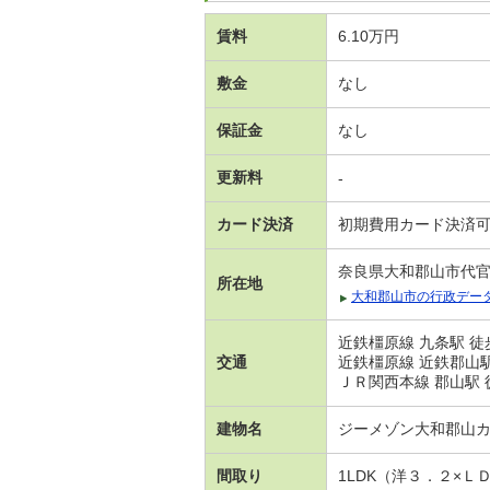
賃料
6.10万円
敷金
なし
保証金
なし
更新料
-
カード決済
初期費用カード決済
奈良県大和郡山市代
所在地
大和郡山市の行政デー
近鉄橿原線 九条駅 徒
交通
近鉄橿原線 近鉄郡山駅
ＪＲ関西本線 郡山駅 
建物名
ジーメゾン大和郡山
間取り
1LDK（洋３．２×Ｌ