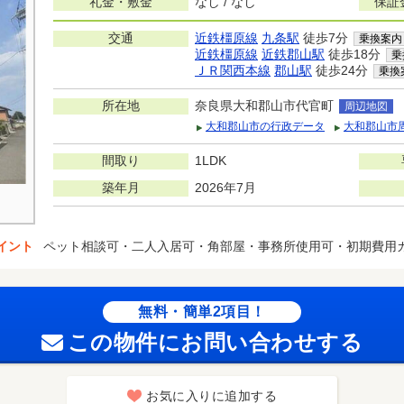
礼金・敷金
なし / なし
保証
交通
近鉄橿原線
九条駅
徒歩7分
乗換案内
近鉄橿原線
近鉄郡山駅
徒歩18分
乗
ＪＲ関西本線
郡山駅
徒歩24分
乗換
所在地
奈良県大和郡山市代官町
周辺地図
大和郡山市の行政データ
大和郡山市
間取り
1LDK
築年月
2026年7月
イント
ペット相談可・二人入居可・角部屋・事務所使用可・初期費用
無料・簡単2項目！
この物件にお問い合わせする
お気に入りに追加する