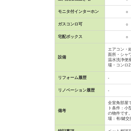
モニタ付インターホン
○
ガスコンロ可
○
宅配ボックス
○
エアコン・
面所・シャ
設備
温水洗浄便
場・コンロ
リフォーム履歴
-
リノベーション履歴
-
全室角部屋
ト条件：小
備考
の物件です
場：有/鍵交換