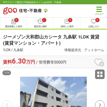
NTTグループ運営の不動産総合サイト goo住宅・不動産
0
1
0
0
最近検索した条件
最近見た物件
保存した条件
お気に入り
ジーメゾン大和郡山カシータ 九条駅 1LDK 賃貸
(賃貸マンション・アパート)
1LDK / 九条駅
情報提供元
アットホーム
6.30
賃料
万円
/ 管理費等5000円
1
/
16