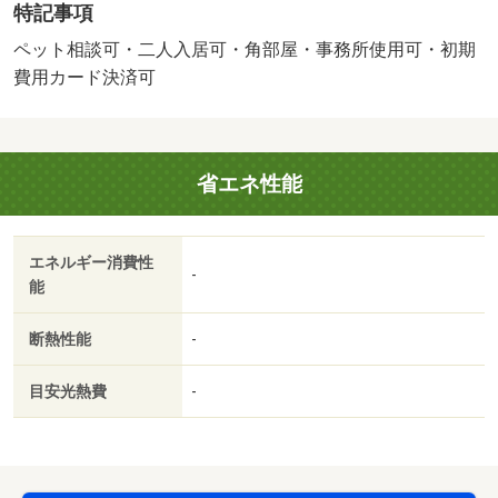
特記事項
には宅配ボックスが備え付けられています。・バイク置
場：有（無料）・駐輪場：有/鍵交換費用 22000円
ペット相談可・二人入居可・角部屋・事務所使用可・初期
費用カード決済可
省エネ性能
エネルギー消費性
-
能
断熱性能
-
目安光熱費
-