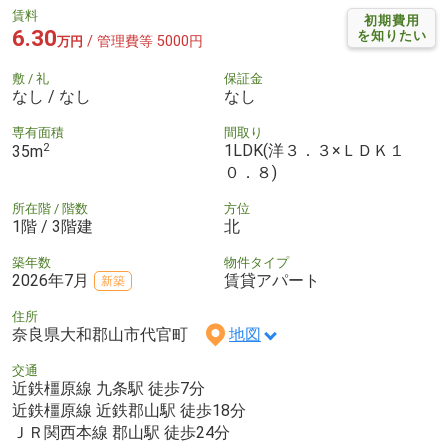
賃料
初期費用
6.30
を知りたい
/ 管理費等 5000円
万円
敷 / 礼
保証金
なし / なし
なし
専有面積
間取り
2
1LDK(洋３．３×ＬＤＫ１
35m
０．８)
所在階 / 階数
方位
1階 / 3階建
北
築年数
物件タイプ
2026年7月
賃貸アパート
新築
住所
奈良県大和郡山市代官町
地図
交通
近鉄橿原線 九条駅 徒歩7分
近鉄橿原線 近鉄郡山駅 徒歩18分
ＪＲ関西本線 郡山駅 徒歩24分