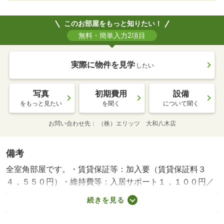
このお部屋をもっと知りたい！
無料・簡単入力2項目
実際に物件を見学
したい
写真
初期費用
設備
をもっと見たい
を聞く
について聞く
お問い合わせ先
（株）エリッツ 大和八木店
備考
全室角部屋です。・賃貸保証等：加入要（賃貸保証料３
４，５５０円）・維持費等：入居サポート１，１００円／
月・ペット条件：小型犬可／猫可・２０２６年７月完成の
続きを見る
物件です。近鉄橿原線の九条駅まで徒歩７分の物件です。
敷金・礼金なしの物件です。ペット相談可能です。共用部