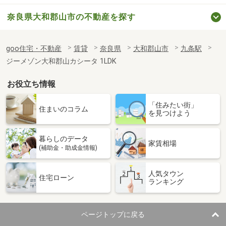
奈良県大和郡山市の不動産を探す
goo住宅・不動産
賃貸
奈良県
大和郡山市
九条駅
ジーメゾン大和郡山カシータ 1LDK
お役立ち情報
「住みたい街」
住まいのコラム
を見つけよう
暮らしのデータ
家賃相場
(補助金・助成金情報)
人気タウン
住宅ローン
ランキング
ページトップに戻る