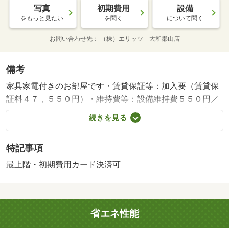
写真
初期費用
設備
をもっと見たい
を聞く
について聞く
お問い合わせ先
（株）エリッツ 大和郡山店
備考
家具家電付きのお部屋です・賃貸保証等：加入要（賃貸保
証料４７，５５０円）・維持費等：設備維持費５５０円／
月・近鉄橿原線の平端駅まで徒歩９分の物件です。来客時
続きを見る
にはＴＶドアホンで訪問者の顔を確認する事ができます。
周辺にはローソン 郡山池沢町店があり便利です。・バイ
特記事項
ク置場：なし・駐輪場：有/鍵交換費用 16500円/ﾊｳｽｸﾘｰﾆﾝ
ｸﾞ 41800円
最上階・初期費用カード決済可
省エネ性能