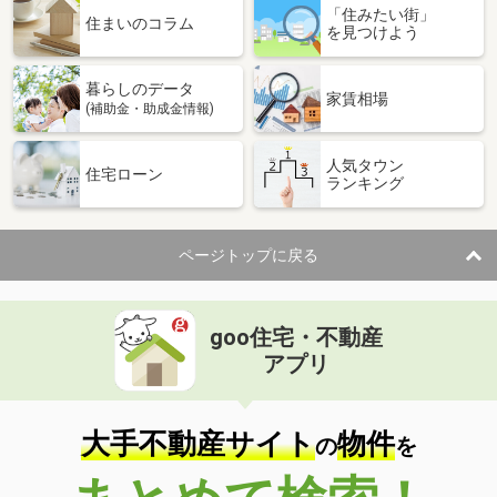
「住みたい街」
住まいのコラム
を見つけよう
暮らしのデータ
家賃相場
(補助金・助成金情報)
人気タウン
住宅ローン
ランキング
ページトップに戻る
goo住宅・不動産
アプリ
大手不動産サイト
物件
の
を