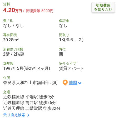
賃料
初期費用
4.20
を知りたい
/ 管理費等 5000円
万円
敷 / 礼
保証金
なし / なし
なし
専有面積
間取り
2
1K(洋６．２)
20.28m
所在階 / 階数
方位
2階 / 2階建
西
築年数
物件タイプ
1997年5月(築29年4ヶ月)
賃貸アパート
住所
奈良県大和郡山市額田部北町
地図
交通
近鉄橿原線 平端駅 徒歩9分
近鉄橿原線 筒井駅 徒歩26分
近鉄天理線 二階堂駅 徒歩32分
乗り換え検索