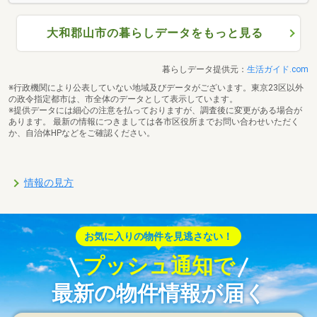
大和郡山市の暮らしデータをもっと見る
暮らしデータ提供元：
生活ガイド.com
※行政機関により公表していない地域及びデータがございます。東京23区以外
の政令指定都市は、市全体のデータとして表示しています。
※提供データには細心の注意を払っておりますが、調査後に変更がある場合が
あります。 最新の情報につきましては各市区役所までお問い合わせいただく
か、自治体HPなどをご確認ください。
情報の見方
お気に入りの物件を見逃さない！
プッシュ通知で
最新の物件情報が届く