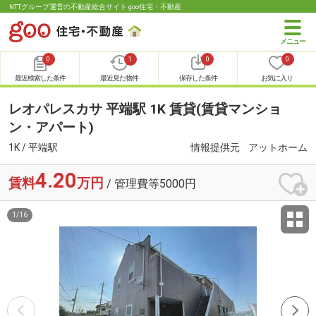
NTTグループ運営の不動産総合サイト goo住宅・不動産
0
1
0
0
最近検索した条件
最近見た物件
保存した条件
お気に入り
レオパレスカサ 平端駅 1K 賃貸(賃貸マンショ
ン・アパート)
1K / 平端駅
情報提供元
アットホーム
4.20
賃料
万円
/ 管理費等5000円
1
/
16