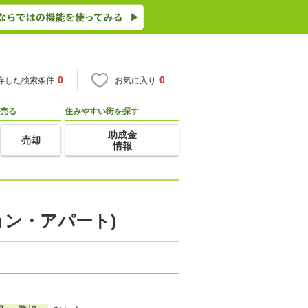
0
0
存した検索条件
お気に入り
売る
住みやすい街を探す
助成金
売却
情報
ョン・アパート)