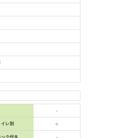
日
-
トイレ別
○
ロック付き
-