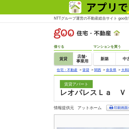
NTTグループ運営の不動産総合サイト goo
借りる
マンションを買う
店舗･
賃貸
新築
中
事業用
住宅・不動産
>
賃貸
>
関西
>
奈良県
>
大和
賃貸アパート
レオパレスＬａ Ｖｉ
情報提供元
アットホーム
印刷画面