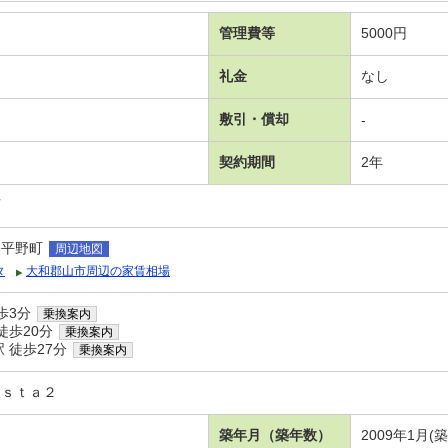
管理費等
5000円
礼金
なし
敷引・償却
-
契約期間
2年
可
条平野町
周辺地図
タ
大和郡山市周辺の家賃相場
歩3分
乗換案内
徒歩20分
乗換案内
 徒歩27分
乗換案内
ｉｓｔａ２
築年月（築年数）
2009年1月(