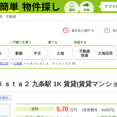
住宅・不動産
1
最近見た物件
保
一戸建てを買う
建てる
投資する
不動産
古
新築
中古
土地
土地活用
投資
郡山市
>
九条駅
>
レオパレスＬａ Ｖｉｓｔａ２ 1K
ｓｔａ２ 九条駅 1K 賃貸(賃貸マンシ
を表示
5.70
賃料
万円 (管理費等：5000円)