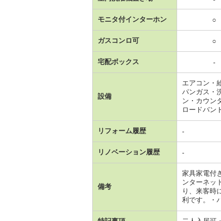
モニタ付インターホン
○
ガスコンロ可
○
宅配ボックス
-
エアコン・
パンガス・
設備
ン・カウン
ロードバン
リフォーム履歴
-
リノベーション履歴
-
家具家電付
ンターネッ
備考
り、来客時
利です。・バイ