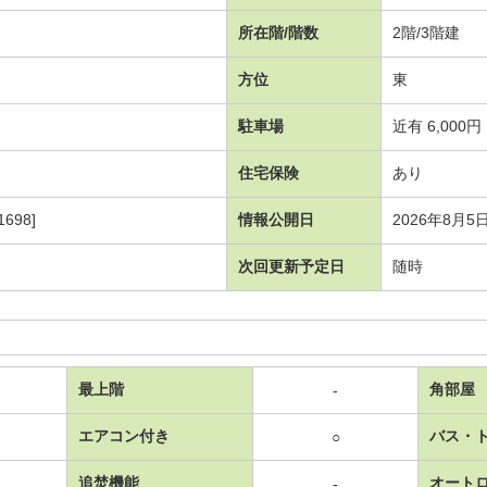
所在階/階数
2階/3階建
方位
東
駐車場
近有 6,000円
住宅保険
あり
698]
情報公開日
2026年8月5
次回更新予定日
随時
最上階
角部屋
-
エアコン付き
バス・
○
追焚機能
オート
-