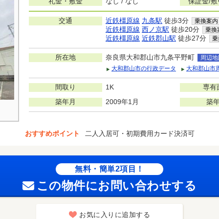
礼金・敷金
なし / なし
保証金/
交通
近鉄橿原線
九条駅
徒歩3分
乗換案内
近鉄橿原線
西ノ京駅
徒歩20分
乗換
近鉄橿原線
近鉄郡山駅
徒歩27分
乗
所在地
奈良県大和郡山市九条平野町
周辺地
大和郡山市の行政データ
大和郡山市
間取り
1K
専有
築年月
2009年1月
築
おすすめポイント
二人入居可・初期費用カード決済可
無料・簡単2項目！
この物件にお問い合わせする
お気に入りに追加する