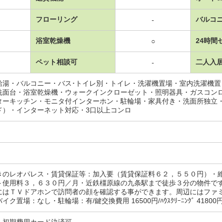
フローリング
バルコ
-
浴室乾燥機
24時間
○
ペット相談可
二人入
-
給湯・バルコニー・バス･トイレ別・トイレ・洗濯機置場・室内洗濯機
洗面台・浴室乾燥機・ウォークインクローゼット・照明器具・ガスコン
ターキッチン・モニタ付インターホン・駐輪場・家具付き・洗面所独立
ド）・インターネット対応・3口以上コンロ
きのレオパレス・賃貸保証等：加入要（賃貸保証料６２，５５０円）・
ト使用料３，６３０円／月・近鉄橿原線の九条駅まで徒歩３分の物件で
にはＴＶドアホンで訪問者の顔を確認する事ができます。周辺にはファ
ク置場：なし・駐輪場：有/鍵交換費用 16500円/ﾊｳｽｸﾘｰﾆﾝｸﾞ 41800