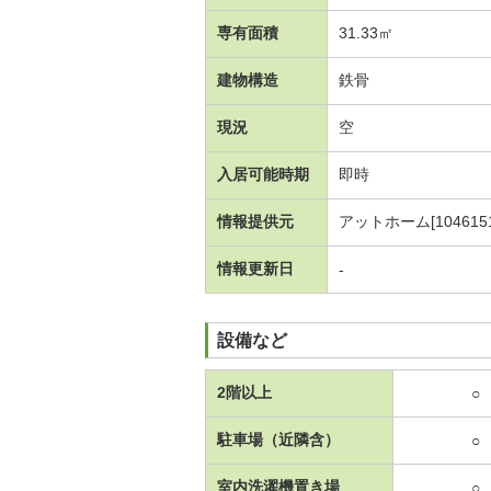
専有面積
31.33㎡
建物構造
鉄骨
現況
空
入居可能時期
即時
情報提供元
アットホーム[1046151
情報更新日
-
設備など
2階以上
○
駐車場（近隣含）
○
室内洗濯機置き場
○