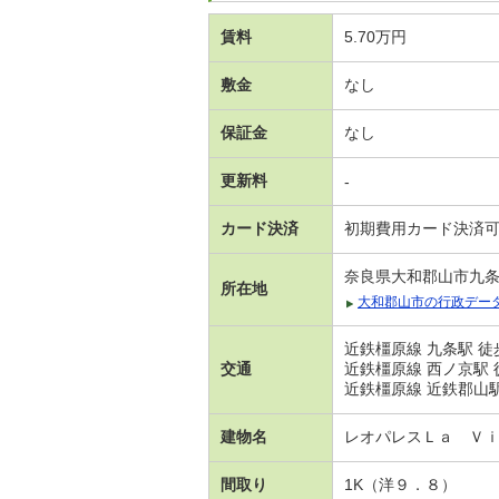
賃料
5.70万円
敷金
なし
保証金
なし
更新料
-
カード決済
初期費用カード決済
奈良県大和郡山市九
所在地
大和郡山市の行政デー
近鉄橿原線 九条駅 徒
交通
近鉄橿原線 西ノ京駅 
近鉄橿原線 近鉄郡山駅
建物名
レオパレスＬａ Ｖ
間取り
1K（洋９．８）