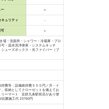
ニー
○
セキュリティ
-
居可
○
置き場・洗面所・シャワー・冷蔵庫・プロ
ロ可・温水洗浄便座・システムキッチ
・シューズボックス・光ファイバー（ブ
維持費等：設備維持費５５０円／月・イ
す。収納としてクローゼットを備えてお
ミリーマート 近鉄九条駅前店があり便
円/抗菌施工代 23760円