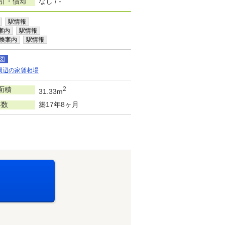
敷引・償却
なし / -
駅情報
案内
駅情報
換案内
駅情報
図
周辺の家賃相場
面積
2
31.33m
年数
築17年8ヶ月