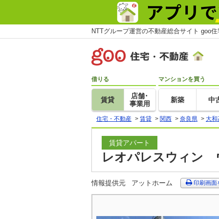
NTTグループ運営の不動産総合サイト goo
借りる
マンションを買う
店舗･
賃貸
新築
中
事業用
住宅・不動産
>
賃貸
>
関西
>
奈良県
>
大和
賃貸アパート
レオパレスウィン ウ
情報提供元
アットホーム
印刷画面