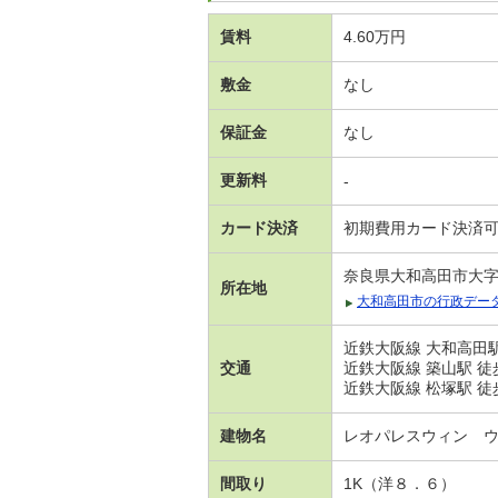
賃料
4.60万円
敷金
なし
保証金
なし
更新料
-
カード決済
初期費用カード決済
奈良県大和高田市大
所在地
大和高田市の行政デー
近鉄大阪線 大和高田駅
交通
近鉄大阪線 築山駅 徒
近鉄大阪線 松塚駅 徒
建物名
レオパレスウィン 
間取り
1K（洋８．６）