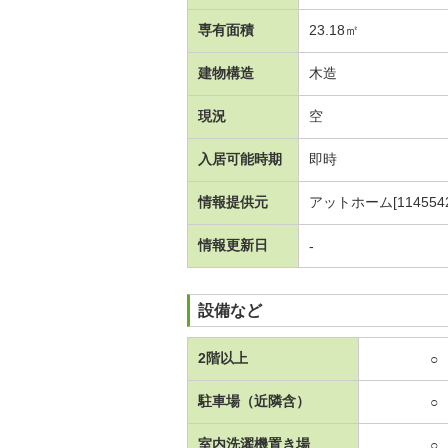
専有面積
23.18㎡
建物構造
木造
現況
空
入居可能時期
即時
情報提供元
アットホーム[1145542
情報更新日
-
設備など
2階以上
○
駐車場（近隣含）
○
室内洗濯機置き場
○