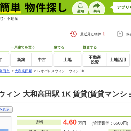
住宅・不動産
1
最近見た物件
保
一戸建てを買う
建てる
投資する
不動産
古
新築
中古
土地
土地活用
投資
高田市
>
大和高田駅
>
レオパレスウィン ウィン 1K
ィン 大和高田駅 1K 賃貸(賃貸マンシ
を表示
4.60
賃料
万円 (管理費等：6500円)