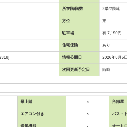
所在階/階数
2階/2階建
方位
東
駐車場
有 7,150円
住宅保険
あり
318]
情報公開日
2026年8月5
次回更新予定日
随時
最上階
角部屋
○
エアコン付き
バス・
○
追焚機能
オート
-