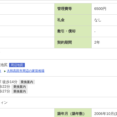
管理費等
6500円
礼金
なし
敷引・償却
-
契約期間
2年
可
字池尻
周辺地図
タ
大和高田市周辺の家賃相場
 徒歩14分
乗換案内
歩22分
乗換案内
歩27分
乗換案内
ウィン
築年月（築年数）
2006年10月(