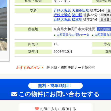
礼金・敷金
なし / なし
保証金/
交通
近鉄大阪線
大和高田駅
徒歩14分
乗
近鉄大阪線
築山駅
徒歩22分
乗換案
近鉄大阪線
松塚駅
徒歩27分
乗換案
所在地
奈良県大和高田市大字池尻
周辺地図
大和高田市の行政データ
大和高田市
間取り
1K
専有
築年月
2006年10月
築
おすすめポイント
最上階・初期費用カード決済可
無料・簡単2項目！
この物件にお問い合わせする
お気に入りに追加する