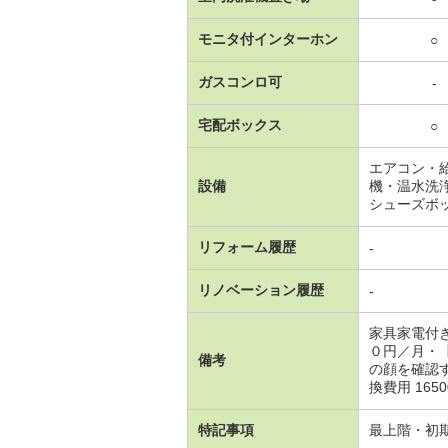
モニタ付インターホン
○
ガスコンロ可
-
宅配ボックス
○
エアコン・
設備
機・温水洗
シューズボ
リフォーム履歴
-
リノベーション履歴
-
家具家電付
０円／月・
備考
の顔を確認
換費用 1650
特記事項
最上階・初