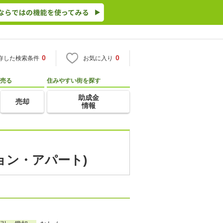
0
0
存した検索条件
お気に入り
売る
住みやすい街を探す
助成金
売却
情報
ョン・アパート)