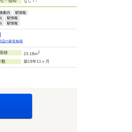
敷引・償却
なし / -
換案内
駅情報
内
駅情報
内
駅情報
周辺の家賃相場
面積
2
23.18m
年数
築19年11ヶ月