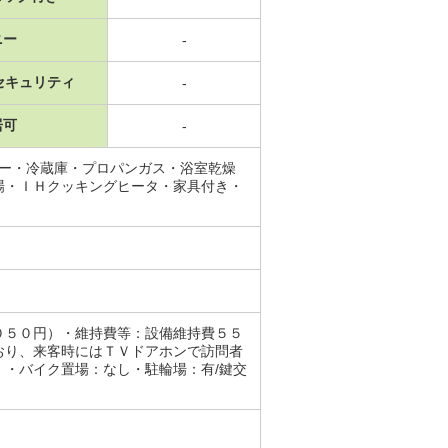
ニー
-
セキュリティ
-
居可
-
ワー・冷蔵庫・プロパンガス・浴室乾燥
場・ＩＨクッキングヒータ・家具付き・
０５０円）・維持費等：設備維持費５５
おり、来客時にはＴＶドアホンで訪問者
・バイク置場：なし・駐輪場：有/鍵交