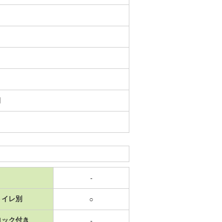
日
-
トイレ別
○
ロック付き
-