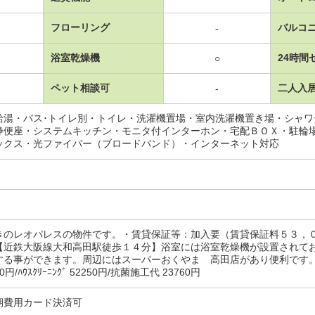
フローリング
バルコ
-
浴室乾燥機
24時間
○
ペット相談可
二人入
-
給湯・バス･トイレ別・トイレ・洗濯機置場・室内洗濯機置き場・シャ
浄便座・システムキッチン・モニタ付インターホン・宅配ＢＯＸ・駐輪
ックス・光ファイバー（ブロードバンド）・インターネット対応
きのレオパレスの物件です。・賃貸保証等：加入要（賃貸保証料５３，
【近鉄大阪線大和高田駅徒歩１４分】浴室には浴室乾燥機が設置されて
する事ができます。周辺にはスーパーおくやま 高田店があり便利です。
0円/ﾊｳｽｸﾘｰﾆﾝｸﾞ 52250円/抗菌施工代 23760円
期費用カード決済可