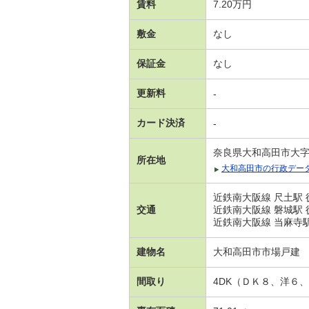
賃料
7.20万円
敷金
なし
保証金
なし
更新料
-
カード決済
-
奈良県大和高田市大
所在地
大和高田市の行政デー
近鉄南大阪線 尺土駅 
交通
近鉄南大阪線 磐城駅 
近鉄南大阪線 当麻寺駅
建物名
大和高田市市場戸建
間取り
4DK（ＤＫ８、洋６