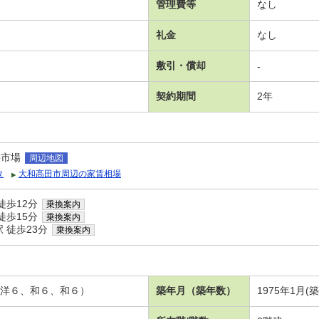
管理費等
なし
礼金
なし
敷引・償却
-
契約期間
2年
字市場
周辺地図
タ
大和高田市周辺の家賃相場
徒歩12分
乗換案内
徒歩15分
乗換案内
 徒歩23分
乗換案内
、洋６、和６、和６）
築年月（築年数）
1975年1月(