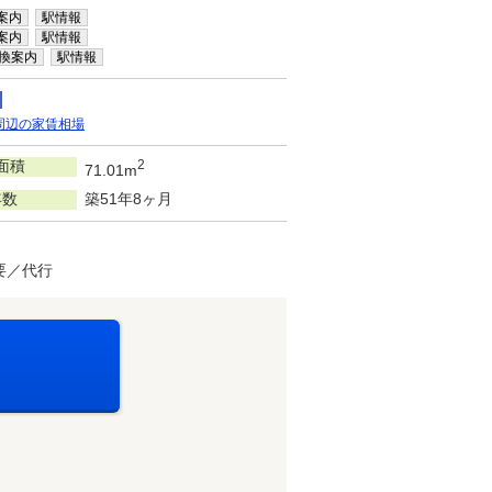
案内
駅情報
案内
駅情報
換案内
駅情報
周辺の家賃相場
面積
2
71.01m
年数
築51年8ヶ月
要／代行