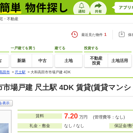
住宅・不動産
1
最近見た物件
保
一戸建てを買う
建てる
投資する
不動産
古
新築
中古
土地
土地活用
投資
高田市
>
尺土駅
>
大和高田市市場戸建 4DK
市場戸建 尺土駅 4DK 賃貸(賃貸マン
を表示
7.20
賃料
万円 (管理費等：なし)
礼金・敷金
なし / なし
保証金/