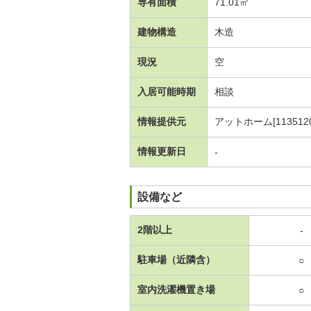
専有面積
71.01㎡
建物構造
木造
現況
空
入居可能時期
相談
情報提供元
アットホーム[1135120
情報更新日
-
設備など
2階以上
-
駐車場（近隣含）
○
室内洗濯機置き場
○