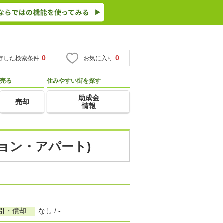
0
0
存した検索条件
お気に入り
売る
住みやすい街を探す
助成金
売却
情報
ション・アパート)
敷引・償却
なし / -