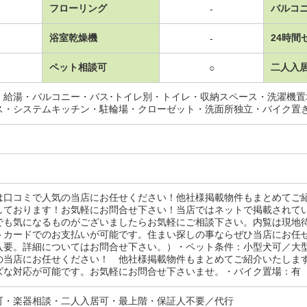
フローリング
バルコ
-
浴室乾燥機
24時間
-
ペット相談可
二人入
○
・給湯・バルコニー・バス･トイレ別・トイレ・収納スペース・洗濯機
ス・システムキッチン・駐輪場・クローゼット・洗面所独立・バイク置
は口コミで人気の当店にお任せください！他社様掲載物件もまとめてご
しております！お気軽にお問合せ下さい！当店ではネットで掲載されて
でも気になるものがございましたらお気軽にご相談下さい。内覧は現地
トカードでのお支払いが可能です。住まい探しの事ならぜひ当店にお任
入要。詳細についてはお問合せ下さい。）・ペット条件：小型犬可／大
の当店にお任せください！ 他社様掲載物件もまとめてご紹介いたしま
ズな対応が可能です。お気軽にお問合せ下さいませ。・バイク置場：有
可・楽器相談・二人入居可・最上階・保証人不要／代行