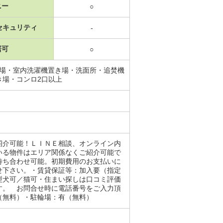
ニー
○
セキュリティ
-
居可
○
置場・室内洗濯機置き場・洗面所・追焚機
き場・コンロ2口以上
紹介可能！ＬＩＮＥ相談、オンライン内
いる物件はエリア関係なくご紹介可能で
待ち合わせ可能。初期費用のお支払いに
せ下さい。・賃貸保証等：加入要（指定
型犬可／猫可・住まい探しは口コミ評価
す。 お問合せ時に電話番号をご入力頂
（無料）・駐輪場：有（無料）