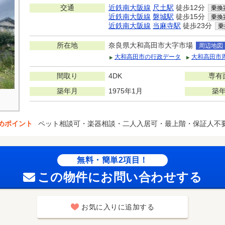
交通
近鉄南大阪線
尺土駅
徒歩12分
乗換
近鉄南大阪線
磐城駅
徒歩15分
乗換
近鉄南大阪線
当麻寺駅
徒歩23分
乗
所在地
奈良県大和高田市大字市場
周辺地図
大和高田市の行政データ
大和高田市
間取り
4DK
専有
築年月
1975年1月
築
めポイント
ペット相談可・楽器相談・二人入居可・最上階・保証人不
無料・簡単2項目！
この物件にお問い合わせする
お気に入りに追加する