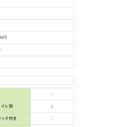
00円
日
-
トイレ別
○
ロック付き
-