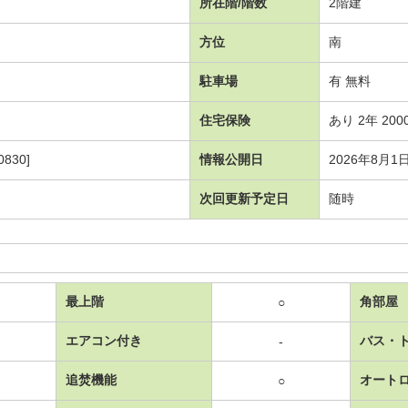
所在階/階数
2階建
方位
南
駐車場
有 無料
住宅保険
あり 2年 200
830]
情報公開日
2026年8月1
次回更新予定日
随時
最上階
角部屋
○
エアコン付き
バス・
-
追焚機能
オート
○