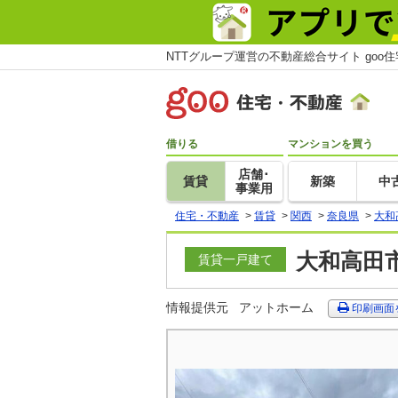
NTTグループ運営の不動産総合サイト goo
借りる
マンションを買う
店舗･
賃貸
新築
中
事業用
住宅・不動産
>
賃貸
>
関西
>
奈良県
>
大和
大和高田市
賃貸一戸建て
情報提供元
アットホーム
印刷画面