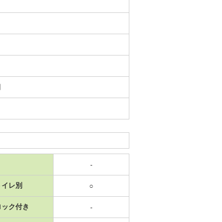
日
-
トイレ別
○
ロック付き
-