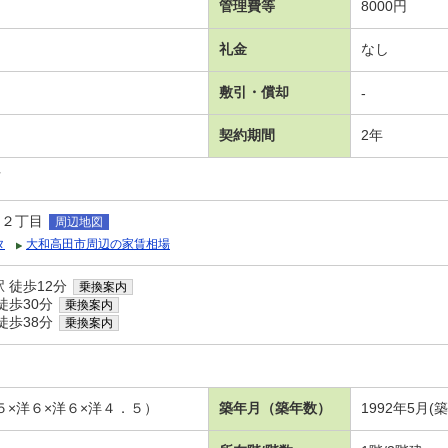
管理費等
8000円
礼金
なし
敷引・償却
-
契約期間
2年
可
中２丁目
周辺地図
タ
大和高田市周辺の家賃相場
 徒歩12分
乗換案内
徒歩30分
乗換案内
徒歩38分
乗換案内
５×洋６×洋６×洋４．５）
築年月（築年数）
1992年5月(