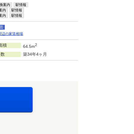
換案内
駅情報
案内
駅情報
案内
駅情報
図
周辺の家賃相場
面積
2
64.5m
年数
築34年4ヶ月