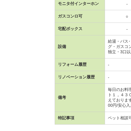
モニタ付インターホン
-
ガスコンロ可
○
宅配ボックス
-
給湯・バス
設備
グ・ガスコ
独立・3口
リフォーム履歴
-
リノベーション履歴
-
毎日のお料
ト１，４３
備考
えておりま
00円/安心入居
特記事項
ペット相談