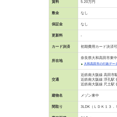
賃料
5.20万円
敷金
なし
保証金
なし
更新料
-
カード決済
初期費用カード決済
奈良県大和高田市東
所在地
大和高田市の行政デー
近鉄南大阪線 高田市駅
交通
近鉄南大阪線 浮孔駅 
近鉄南大阪線 尺土駅 
建物名
メゾン東中
間取り
3LDK（ＬＤＫ１３．