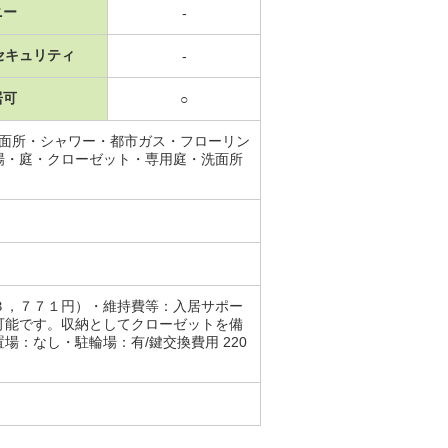
ニー
-
セキュリティ
-
居可
○
洗面所・シャワー・都市ガス・フローリン
場・庭・クローゼット・専用庭・洗面所
３，７７１円）・維持費等：入居サポー
可能です。収納としてクローゼットを備
：なし・駐輪場：有/鍵交換費用 220