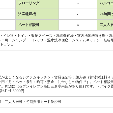
フローリング
バルコ
○
浴室乾燥機
24時間
-
ペット相談可
二人入
○
･トイレ別・トイレ・収納スペース・洗濯機置場・室内洗濯機置き場・
ンロ可・シャンプードレッサ・温水洗浄便座・システムキッチン・駐輪
以上コンロ
理が楽しくなるシステムキッチン・賃貸保証等：加入要（賃貸保証料４
０円／月・ペット条件：猫可・敷金・礼金なしの物件です。ペット相談
す。周辺にはセブンイレブン高田三倉堂南店があり便利です。・バイク置場
ｻﾎﾟｰﾄ 3000円
可・二人入居可・初期費用カード決済可