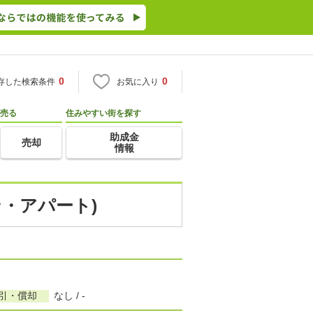
0
0
存した検索条件
お気に入り
売る
住みやすい街を探す
助成金
売却
情報
ン・アパート)
敷引・償却
なし / -