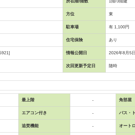
所在階/階数
1階/3階建
方位
東
駐車場
有 1,100円
住宅保険
あり
921]
情報公開日
2026年8月5
次回更新予定日
随時
最上階
角部屋
-
エアコン付き
バス・
-
追焚機能
オート
-