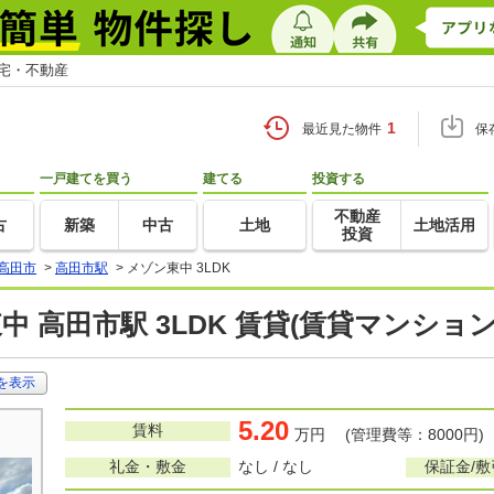
住宅・不動産
1
最近見た物件
保
一戸建てを買う
建てる
投資する
不動産
古
新築
中古
土地
土地活用
投資
高田市
>
高田市駅
>
メゾン東中 3LDK
中 高田市駅 3LDK 賃貸(賃貸マンショ
を表示
5.20
賃料
万円 (管理費等：8000円)
礼金・敷金
なし / なし
保証金/