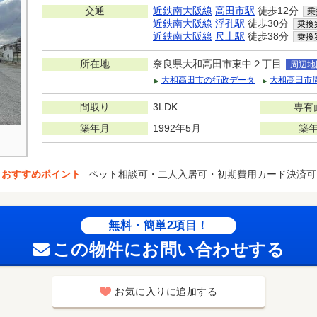
交通
近鉄南大阪線
高田市駅
徒歩12分
乗
近鉄南大阪線
浮孔駅
徒歩30分
乗換
近鉄南大阪線
尺土駅
徒歩38分
乗換
所在地
奈良県大和高田市東中２丁目
周辺地
大和高田市の行政データ
大和高田市
間取り
3LDK
専有
築年月
1992年5月
築
おすすめポイント
ペット相談可・二人入居可・初期費用カード決済可
無料・簡単2項目！
この物件にお問い合わせする
お気に入りに追加する