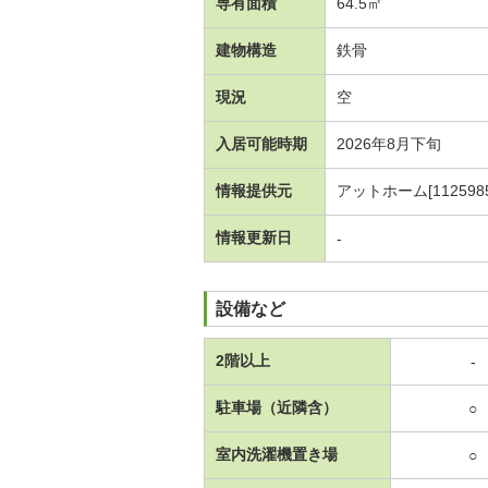
専有面積
64.5㎡
建物構造
鉄骨
現況
空
入居可能時期
2026年8月下旬
情報提供元
アットホーム[1125985
情報更新日
-
設備など
2階以上
-
駐車場（近隣含）
○
室内洗濯機置き場
○