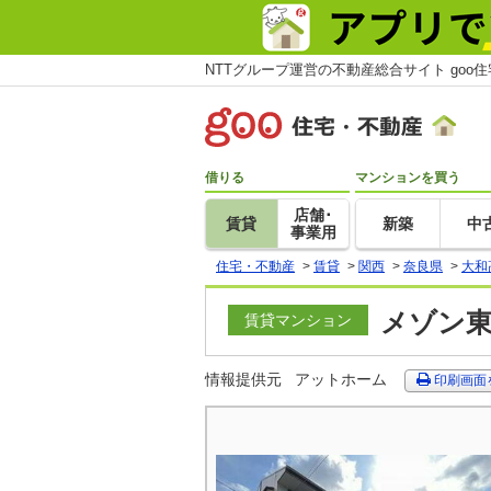
NTTグループ運営の不動産総合サイト goo
借りる
マンションを買う
店舗･
賃貸
新築
中
事業用
住宅・不動産
>
賃貸
>
関西
>
奈良県
>
大和
メゾン東
賃貸マンション
情報提供元
アットホーム
印刷画面