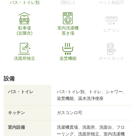
バス・トイレ別
2階以上
ペット相談可
駐車場
室内洗濯機
エアコン
(近隣含)
置き場
洗面所独立
追焚機能
オートロック
設備
バス・トイレ
バス･トイレ別、トイレ、シャワー、
追焚機能、温水洗浄便座
キッチン
ガスコンロ可
室内設備
洗濯機置場、洗面所、洗面台、フロ
ーリング、洗面所独立、室内洗濯機