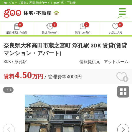
NTTグループ運営の不動産総合サイト goo住宅・不動産
0
1
0
0
最近検索した条件
最近見た物件
保存した条件
お気に入り
奈良県大和高田市蔵之宮町 浮孔駅 3DK 賃貸(賃貸
マンション・アパート)
3DK / 浮孔駅
情報提供元
アットホーム
4.50
賃料
万円
/ 管理費等4000円
1
/
16