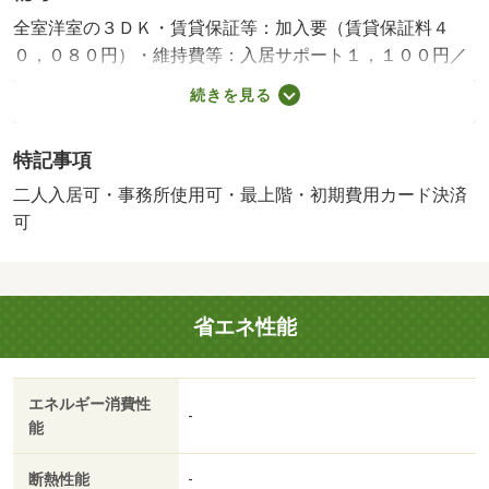
全室洋室の３ＤＫ・賃貸保証等：加入要（賃貸保証料４
０，０８０円）・維持費等：入居サポート１，１００円／
月・近鉄南大阪線の浮孔駅まで徒歩１０分の物件です。駐
続きを見る
車場付きの３ＤＫ貸家。バストイレ別独立洗面台付きで、
収納としてクローゼットを３か所備えております。・バイ
特記事項
ク置場：なし・駐輪場：有/ﾊｳｽｸﾘｰﾆﾝｸﾞ 33000円
二人入居可・事務所使用可・最上階・初期費用カード決済
可
省エネ性能
エネルギー消費性
-
能
断熱性能
-