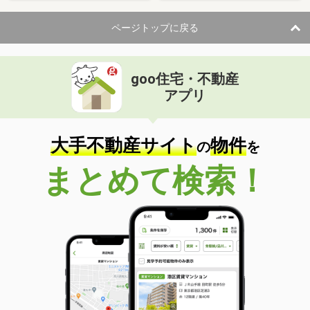
ページトップに戻る
goo住宅・不動産
アプリ
大手不動産サイト
物件
の
を
まとめて検索！