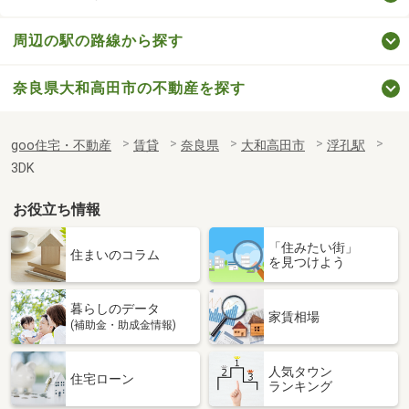
周辺の駅の路線から探す
奈良県大和高田市の不動産を探す
goo住宅・不動産
賃貸
奈良県
大和高田市
浮孔駅
3DK
お役立ち情報
「住みたい街」
住まいのコラム
を見つけよう
暮らしのデータ
家賃相場
(補助金・助成金情報)
人気タウン
住宅ローン
ランキング