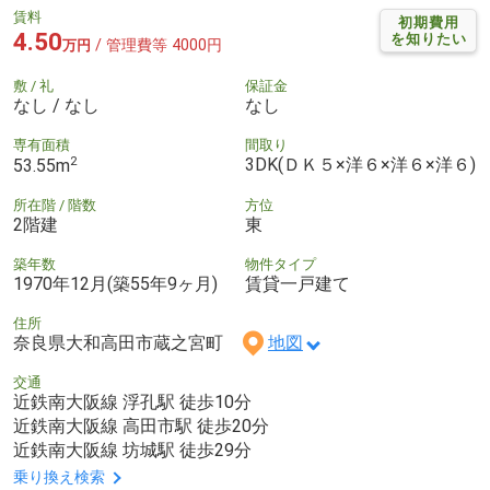
賃料
初期費用
4.50
を知りたい
/ 管理費等 4000円
万円
敷 / 礼
保証金
なし / なし
なし
専有面積
間取り
2
3DK(ＤＫ５×洋６×洋６×洋６)
53.55m
所在階 / 階数
方位
2階建
東
築年数
物件タイプ
1970年12月(築55年9ヶ月)
賃貸一戸建て
住所
奈良県大和高田市蔵之宮町
地図
交通
近鉄南大阪線 浮孔駅 徒歩10分
近鉄南大阪線 高田市駅 徒歩20分
近鉄南大阪線 坊城駅 徒歩29分
乗り換え検索