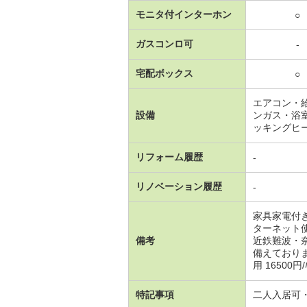
モニタ付インターホン
○
ガスコンロ可
-
宅配ボックス
○
エアコン・
設備
ンガス・浴
ッキングヒ
リフォーム履歴
-
リノベーション履歴
-
家具家電付
ターネット
備考
近鉄難波・
備えており
用 16500円/
特記事項
二人入居可