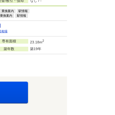
証金/敷引・償却
なし / -
乗換案内
駅情報
乗換案内
駅情報
賃相場
専有面積
2
23.18m
築年数
築19年