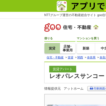
NTTグループ運営の不動産総合サイト goo
借りる
マンションを買う
店舗･
賃貸
新築
中
事業用
住宅・不動産
>
賃貸
>
関西
>
奈良県
>
奈良
賃貸アパート
レオパレスサンコート
情報提供元
アットホーム
印刷画面