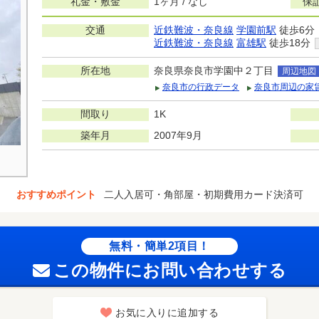
礼金・敷金
1ヶ月 / なし
保
交通
近鉄難波・奈良線
学園前駅
徒歩6分
近鉄難波・奈良線
富雄駅
徒歩18分
所在地
奈良県奈良市学園中２丁目
周辺地図
奈良市の行政データ
奈良市周辺の家
間取り
1K
築年月
2007年9月
おすすめポイント
二人入居可・角部屋・初期費用カード決済可
無料・簡単2項目！
この物件にお問い合わせする
お気に入りに追加する