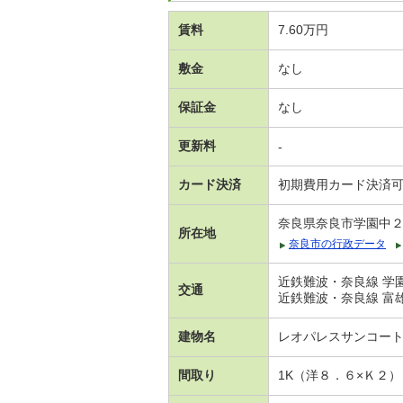
賃料
7.60万円
敷金
なし
保証金
なし
更新料
-
カード決済
初期費用カード決済
奈良県奈良市学園中
所在地
奈良市の行政データ
近鉄難波・奈良線 学園
交通
近鉄難波・奈良線 富雄
建物名
レオパレスサンコー
間取り
1K（洋８．６×Ｋ２）