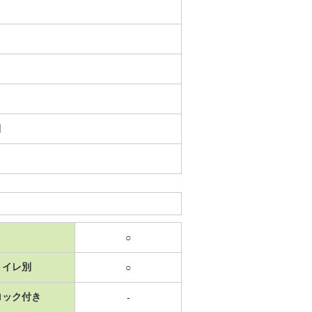
日
○
トイレ別
○
ロック付き
-