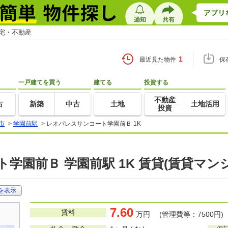
住宅・不動産
1
最近見た物件
保
一戸建てを買う
建てる
投資する
不動産
古
新築
中古
土地
土地活用
投資
市
>
学園前駅
>
レオパレスサンコート学園前Ｂ 1K
学園前Ｂ 学園前駅 1K 賃貸(賃貸マン
を表示
7.60
賃料
万円 (管理費等：7500円)