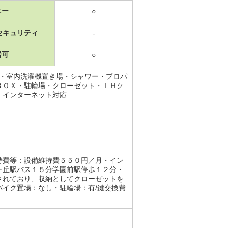
ニー
○
セキュリティ
-
居可
○
場・室内洗濯機置き場・シャワー・プロパ
ＢＯＸ・駐輪場・クローゼット・ＩＨク
・インターネット対応
持費等：設備維持費５５０円／月・イン
ヶ丘駅バス１５分学園前駅停歩１２分・
されており、収納としてクローゼットを
イク置場：なし・駐輪場：有/鍵交換費