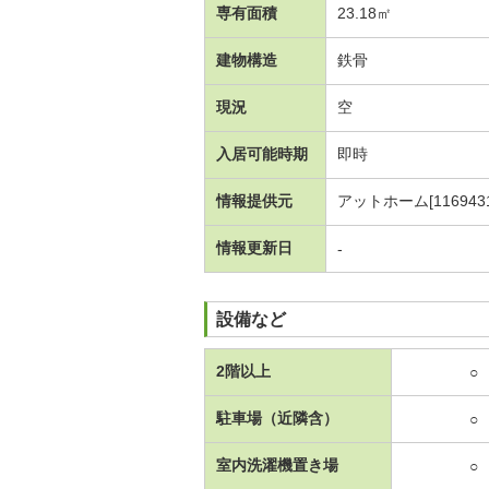
専有面積
23.18㎡
建物構造
鉄骨
現況
空
入居可能時期
即時
情報提供元
アットホーム[1169431
情報更新日
-
設備など
2階以上
○
駐車場（近隣含）
○
室内洗濯機置き場
○