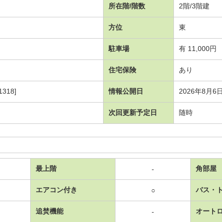
所在階/階数
2階/3階建
方位
東
駐車場
有 11,000円
住宅保険
あり
318]
情報公開日
2026年8月6
次回更新予定日
随時
最上階
角部屋
-
エアコン付き
バス・
○
追焚機能
オート
-