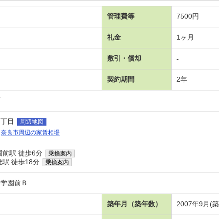
管理費等
7500円
礼金
1ヶ月
敷引・償却
-
契約期間
2年
可
２丁目
周辺地図
奈良市周辺の家賃相場
前駅 徒歩6分
乗換案内
駅 徒歩18分
乗換案内
ト学園前Ｂ
築年月（築年数）
2007年9月(築