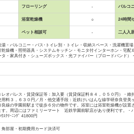
フローリング
バルコ
-
浴室乾燥機
24時間
○
ペット相談可
二人入
-
給湯・バルコニー・バス･トイレ別・トイレ・収納スペース・洗濯機置
室乾燥機・照明器具・システムキッチン・モニタ付インターホン・宅配
ータ・家具付き・シューズボックス・光ファイバー（ブロードバンド）
きレオパレス・賃貸保証等：加入要（賃貸保証料８４，０５０円）・維
使用料３，６３０円／月・他交通手段：近鉄けいはんな線学研奈良登美
奈良線の学園前駅まで徒歩６分の物件です。浴室には浴室乾燥機が設置
ます。周辺にはファミリーマート 近鉄学園前駅店があり便利です。・バ
ﾊｳｽｸﾘｰﾆﾝｸﾞ 41800円
・角部屋・初期費用カード決済可