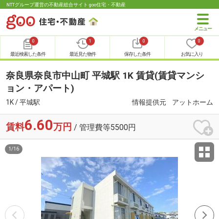
NTTグループ運営の不動産総合サイト goo住宅・不動産
0
1
0
0
最近検索した条件
最近見た物件
保存した条件
お気に入り
奈良県奈良市中山町 平城駅 1K 賃貸(賃貸マンシ
ョン・アパート)
1K / 平城駅
情報提供元
アットホーム
6.60
賃料
万円
/ 管理費等5500円
1
/
16