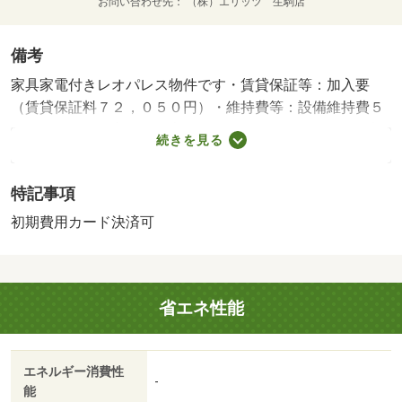
お問い合わせ先
（株）エリッツ 生駒店
備考
家具家電付きレオパレス物件です・賃貸保証等：加入要
（賃貸保証料７２，０５０円）・維持費等：設備維持費５
５０円／月・浴室には浴室乾燥機が設置されており、お部
続きを見る
屋はおもな開口部が南方向に向いております。周辺にはフ
ァミリーマート 奈良中山町店があり便利です。・バイク
特記事項
置場：なし・駐輪場：有/鍵交換費用 16500円/ﾊｳｽｸﾘｰﾆﾝ
ｸﾞ 41800円
初期費用カード決済可
省エネ性能
エネルギー消費性
-
能