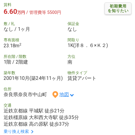
賃料
初期費用
6.60
を知りたい
/ 管理費等 5500円
万円
敷 / 礼
保証金
なし / 1ヶ月
なし
専有面積
間取り
2
1K(洋８．６×Ｋ２)
23.18m
所在階 / 階数
方位
1階 / 2階建
南
築年数
物件タイプ
2001年10月(築24年11ヶ月)
賃貸アパート
住所
奈良県奈良市中山町
地図
交通
近鉄京都線 平城駅 徒歩21分
近鉄橿原線 大和西大寺駅 徒歩35分
近鉄京都線 高の原駅 徒歩37分
乗り換え検索