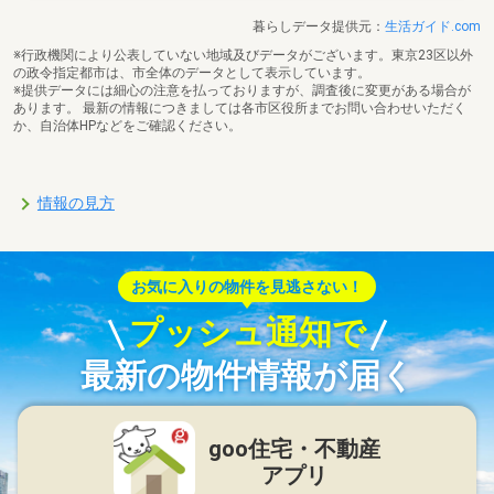
暮らしデータ提供元：
生活ガイド.com
※行政機関により公表していない地域及びデータがございます。東京23区以外
の政令指定都市は、市全体のデータとして表示しています。
※提供データには細心の注意を払っておりますが、調査後に変更がある場合が
あります。 最新の情報につきましては各市区役所までお問い合わせいただく
か、自治体HPなどをご確認ください。
情報の見方
お気に入りの物件を見逃さない！
プッシュ通知で
最新の物件情報が届く
goo住宅・不動産
アプリ