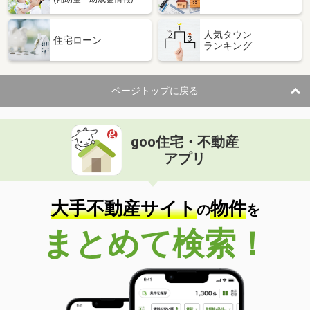
人気タウン
住宅ローン
ランキング
ページトップに戻る
goo住宅・不動産
アプリ
大手不動産サイト
物件
の
を
まとめて検索！