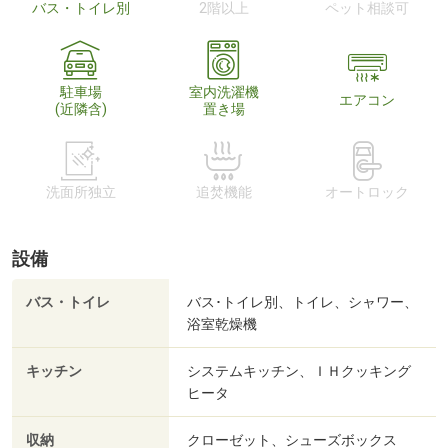
バス・トイレ別
2階以上
ペット相談可
駐車場
室内洗濯機
エアコン
(近隣含)
置き場
洗面所独立
追焚機能
オートロック
設備
バス・トイレ
バス･トイレ別、トイレ、シャワー、
浴室乾燥機
キッチン
システムキッチン、ＩＨクッキング
ヒータ
収納
クローゼット、シューズボックス