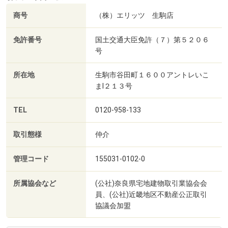
商号
（株）エリッツ 生駒店
免許番号
国土交通大臣免許（７）第５２０６
号
所在地
生駒市谷田町１６００アントレいこ
まⅠ２１３号
TEL
0120-958-133
取引態様
仲介
管理コード
155031-0102-0
所属協会など
(公社)奈良県宅地建物取引業協会会
員、(公社)近畿地区不動産公正取引
協議会加盟