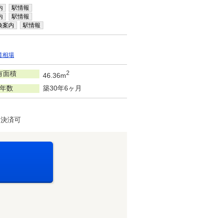
内
駅情報
内
駅情報
換案内
駅情報
賃相場
有面積
2
46.36m
年数
築30年6ヶ月
ド決済可