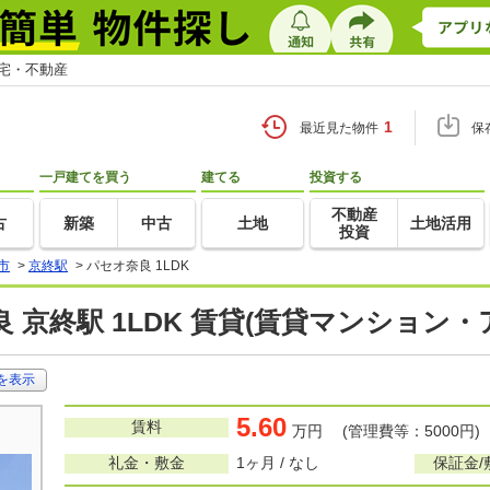
住宅・不動産
1
最近見た物件
保
一戸建てを買う
建てる
投資する
不動産
古
新築
中古
土地
土地活用
投資
市
>
京終駅
>
パセオ奈良 1LDK
 京終駅 1LDK 賃貸(賃貸マンション・
を表示
5.60
賃料
万円 (管理費等：5000円)
礼金・敷金
1ヶ月 / なし
保証金/