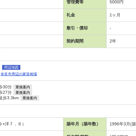
管理費等
5000円
礼金
1ヶ月
敷引・償却
-
契約期間
2年
可
町
周辺地図
奈良市周辺の家賃相場
歩30分
乗換案内
歩27分
乗換案内
歩3.3km
乗換案内
９×洋７．６）
築年月（築年数）
1996年3月(