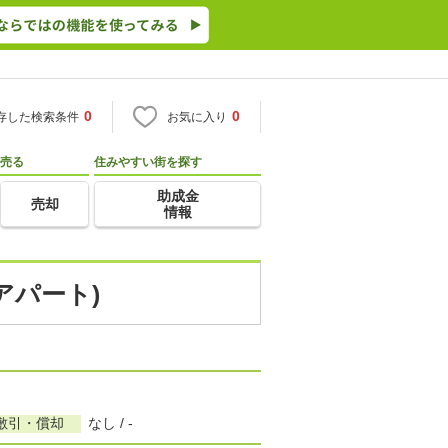
0
0
存した検索条件
お気に入り
売る
住みやすい街を探す
助成金
売却
情報
アパート)
敷引・償却
なし / -