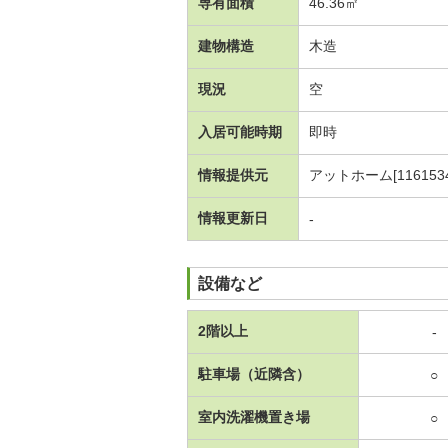
専有面積
46.36㎡
建物構造
木造
現況
空
入居可能時期
即時
情報提供元
アットホーム[1161534
情報更新日
-
設備など
2階以上
-
駐車場（近隣含）
○
室内洗濯機置き場
○