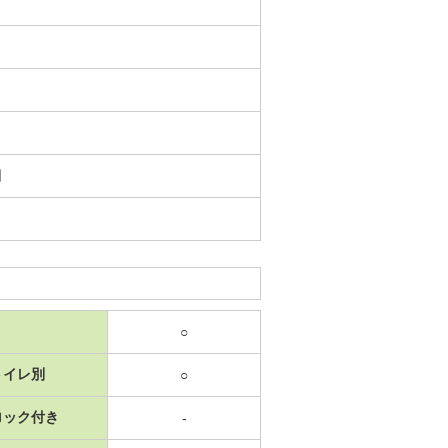
日
○
トイレ別
○
ロック付き
-