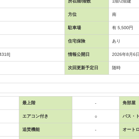
所在階/階数
1階/2階建
方位
南
駐車場
有 5,500円
住宅保険
あり
318]
情報公開日
2026年8月6
次回更新予定日
随時
最上階
角部屋
-
エアコン付き
バス・
○
追焚機能
オート
-