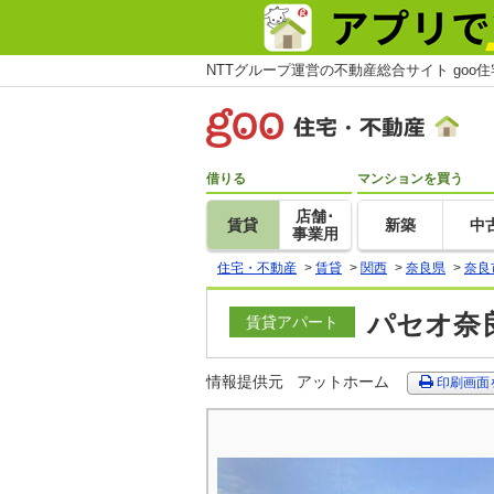
NTTグループ運営の不動産総合サイト goo
借りる
マンションを買う
店舗･
賃貸
新築
中
事業用
住宅・不動産
>
賃貸
>
関西
>
奈良県
>
奈良
パセオ奈良
賃貸アパート
情報提供元
アットホーム
印刷画面