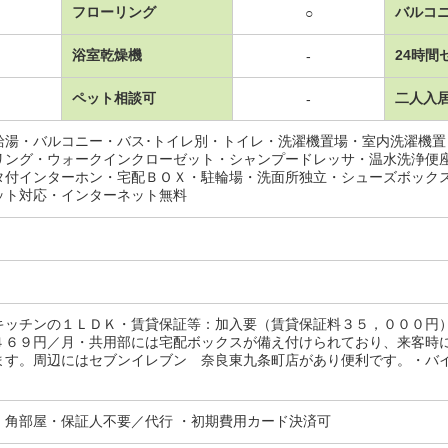
フローリング
バルコ
○
浴室乾燥機
24時間
-
ペット相談可
二人入
-
給湯・バルコニー・バス･トイレ別・トイレ・洗濯機置場・室内洗濯機
リング・ウォークインクローゼット・シャンプードレッサ・温水洗浄便
タ付インターホン・宅配ＢＯＸ・駐輪場・洗面所独立・シューズボック
ット対応・インターネット無料
キッチンの１ＬＤＫ・賃貸保証等：加入要（賃貸保証料３５，０００円
４６９円／月・共用部には宅配ボックスが備え付けられており、来客時
す。周辺にはセブンイレブン 奈良東九条町店があり便利です。・バイク置
・角部屋・保証人不要／代行 ・初期費用カード決済可