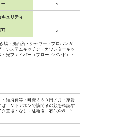
ニー
○
セキュリティ
-
居可
○
置き場・洗面所・シャワー・プロパンガ
座・システムキッチン・カウンターキッ
ス・光ファイバー（ブロードバンド）・
）・維持費等：町費３５０円／月・家賃
にはＴＶドアホンで訪問者の顔を確認す
場：なし・駐輪場：有/ﾊｳｽｸﾘｰﾆﾝ