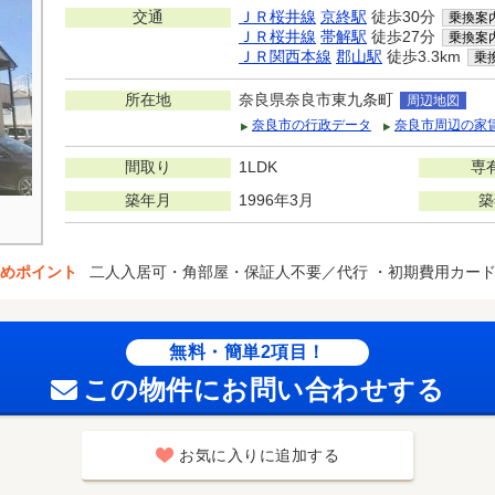
交通
ＪＲ桜井線
京終駅
徒歩30分
乗換案
ＪＲ桜井線
帯解駅
徒歩27分
乗換案
ＪＲ関西本線
郡山駅
徒歩3.3km
乗
所在地
奈良県奈良市東九条町
周辺地図
奈良市の行政データ
奈良市周辺の家
間取り
1LDK
専
築年月
1996年3月
築
めポイント
二人入居可・角部屋・保証人不要／代行 ・初期費用カー
無料・簡単2項目！
この物件にお問い合わせする
お気に入りに追加する