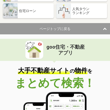
人気タウン
住宅ローン
ランキング
ページトップに戻る
goo住宅・不動産
アプリ
大手不動産サイト
物件
の
を
まとめて検索！