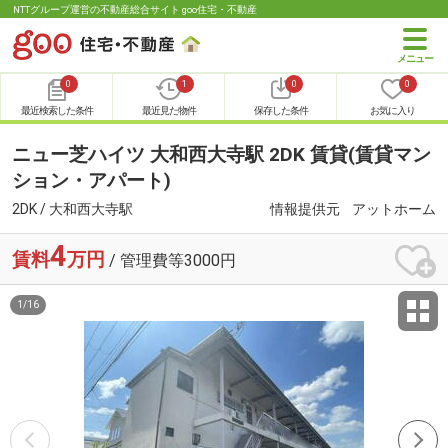
NTTグループ運営の不動産総合サイト goo住宅・不動産
0
1
0
0
最近検索した条件
最近見た物件
保存した条件
お気に入り
ニュー芝ハイツ 大和西大寺駅 2DK 賃貸(賃貸マン
ション・アパート)
2DK / 大和西大寺駅
情報提供元
アットホーム
4
賃料
万円
/ 管理費等3000円
1
/
16