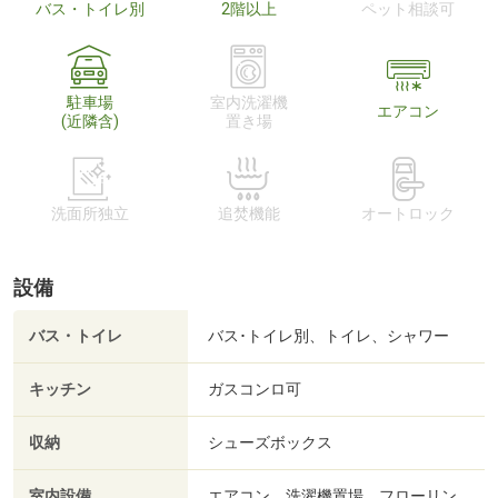
バス・トイレ別
2階以上
ペット相談可
駐車場
室内洗濯機
エアコン
(近隣含)
置き場
洗面所独立
追焚機能
オートロック
設備
バス・トイレ
バス･トイレ別、トイレ、シャワー
キッチン
ガスコンロ可
収納
シューズボックス
室内設備
エアコン、洗濯機置場、フローリン