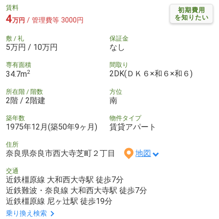
賃料
初期費用
4
を知りたい
/ 管理費等 3000円
万円
敷 / 礼
保証金
5万円 / 10万円
なし
専有面積
間取り
2
2DK(ＤＫ６×和６×和６)
34.7m
所在階 / 階数
方位
2階 / 2階建
南
築年数
物件タイプ
1975年12月(築50年9ヶ月)
賃貸アパート
住所
奈良県奈良市西大寺芝町２丁目
地図
交通
近鉄橿原線 大和西大寺駅 徒歩7分
近鉄難波・奈良線 大和西大寺駅 徒歩7分
近鉄橿原線 尼ヶ辻駅 徒歩19分
乗り換え検索