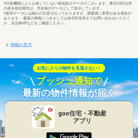
※行政機関により公表していない地域及びデータがございます。東京23区以外
の政令指定都市は、市全体のデータとして表示しています。
※提供データには細心の注意を払っておりますが、調査後に変更がある場合が
あります。 最新の情報につきましては各市区役所までお問い合わせいただく
か、自治体HPなどをご確認ください。
情報の見方
お気に入りの物件を見逃さない！
プッシュ通知で
最新の物件情報が届く
goo住宅・不動産
アプリ