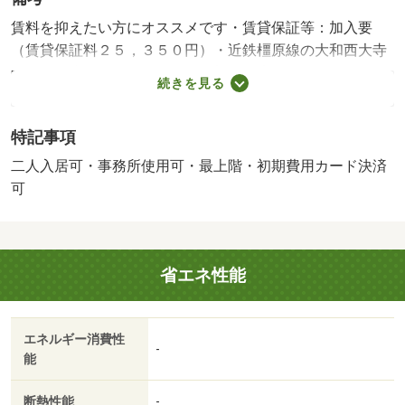
賃料を抑えたい方にオススメです・賃貸保証等：加入要
（賃貸保証料２５，３５０円）・近鉄橿原線の大和西大寺
駅まで徒歩７分の物件です。お部屋の床はフローリングと
続きを見る
なっており、お部屋はおもな開口部が南方向に向いており
ます。周辺にはローソン 奈良西大寺南町店があり便利で
特記事項
す。・バイク置場：なし・駐輪場：有/鍵交換費用 18700
円/ﾊｳｽｸﾘｰﾆﾝｸﾞ 55000円
二人入居可・事務所使用可・最上階・初期費用カード決済
可
省エネ性能
エネルギー消費性
-
能
断熱性能
-