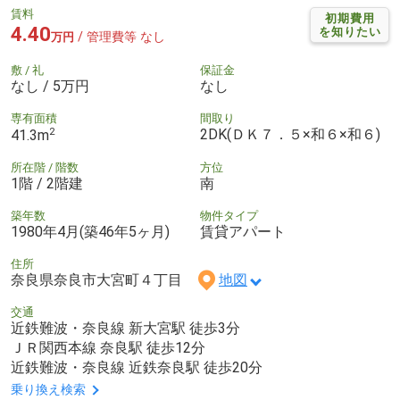
賃料
初期費用
4.40
を知りたい
/ 管理費等 なし
万円
敷 / 礼
保証金
なし / 5万円
なし
専有面積
間取り
2
2DK(ＤＫ７．５×和６×和６)
41.3m
所在階 / 階数
方位
1階 / 2階建
南
築年数
物件タイプ
1980年4月(築46年5ヶ月)
賃貸アパート
住所
奈良県奈良市大宮町４丁目
地図
交通
近鉄難波・奈良線 新大宮駅 徒歩3分
ＪＲ関西本線 奈良駅 徒歩12分
近鉄難波・奈良線 近鉄奈良駅 徒歩20分
乗り換え検索