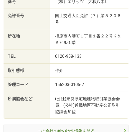
商号
（株）エリッツ 大和八木店
免許番号
国土交通大臣免許（７）第５２０６
号
所在地
橿原市内膳町１丁目１番２２号Ｋ＆
Ｋビル１階
TEL
0120-958-133
取引態様
仲介
管理コード
156203-0105-7
所属協会など
(公社)奈良県宅地建物取引業協会会
員、(公社)近畿地区不動産公正取引
協議会加盟
この会社の他の物件情報を見る