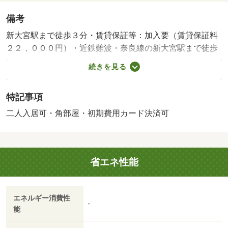
備考
新大宮駅まで徒歩３分・賃貸保証等：加入要（賃貸保証料
２２，０００円）・近鉄難波・奈良線の新大宮駅まで徒歩
３分の物件です。お部屋はおもな開口部が南方向に向いて
続きを見る
おり、お部屋は角部屋で隣室の騒音の影響を受けにくい傾
向にあります。是非一度ご内覧いかがでしょうか。・バイ
特記事項
ク置場：なし・駐輪場：有
二人入居可・角部屋・初期費用カード決済可
省エネ性能
エネルギー消費性
-
能