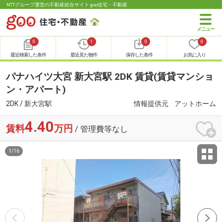
NTTグループ運営の不動産総合サイト goo住宅・不動産
0
1
0
0
最近検索した条件
最近見た物件
保存した条件
お気に入り
パナハイツ大宮 新大宮駅 2DK 賃貸(賃貸マンショ
ン・アパート)
2DK / 新大宮駅
情報提供元
アットホーム
4.40
賃料
万円
/ 管理費等なし
1
/
16