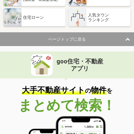
人気タウン
住宅ローン
ランキング
ページトップに戻る
goo住宅・不動産
アプリ
大手不動産サイト
物件
の
を
まとめて検索！