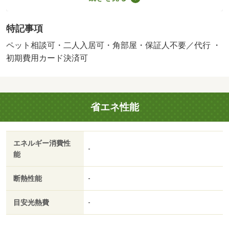
保証料３，２３０円／月・ペット条件：小型犬可／猫可・
近鉄難波・奈良線の新大宮駅まで徒歩４分のマンションで
特記事項
す。ペット相談可能です。建物のエントランスにはオート
ロック機能があり、来客時にはＴＶドアホンで訪問者の顔
ペット相談可・二人入居可・角部屋・保証人不要／代行 ・
を確認する事ができます。いかがでしょうか・バイク置
初期費用カード決済可
場：なし・駐輪場：有/契約一時金 250000円/鍵交換費
用 16500円/ﾊｳｽｸﾘｰﾆﾝｸﾞ 70873円
省エネ性能
エネルギー消費性
-
能
断熱性能
-
目安光熱費
-