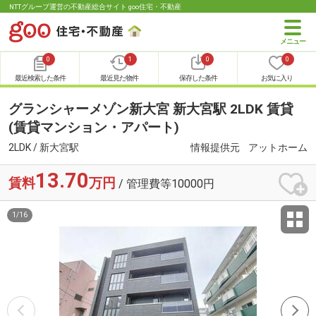
NTTグループ運営の不動産総合サイト goo住宅・不動産
0
1
0
0
最近検索した条件
最近見た物件
保存した条件
お気に入り
グランシャーメゾン新大宮 新大宮駅 2LDK 賃貸
(賃貸マンション・アパート)
2LDK / 新大宮駅
情報提供元
アットホーム
13.70
賃料
万円
/ 管理費等10000円
1
/
16