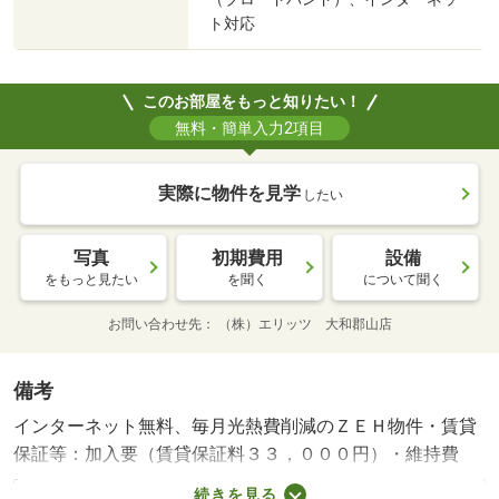
ト対応
このお部屋をもっと知りたい！
無料・簡単入力2項目
実際に物件を見学
したい
写真
初期費用
設備
をもっと見たい
を聞く
について聞く
お問い合わせ先
（株）エリッツ 大和郡山店
備考
インターネット無料、毎月光熱費削減のＺＥＨ物件・賃貸
保証等：加入要（賃貸保証料３３，０００円）・維持費
等：シャーメゾンライフサポート１，３２０円／月・家賃
続きを見る