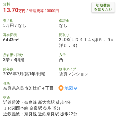
賃料
初期費用
13.70
を知りたい
/ 管理費等 10000円
万円
敷 / 礼
保証金
5万円 / なし
なし
専有面積
間取り
2
2LDK(ＬＤＫ１４×洋５．９×
64.43m
洋５．３)
所在階 / 階数
方位
3階 / 4階建
西
築年数
物件タイプ
2026年7月(築1年未満)
賃貸マンション
住所
奈良県奈良市芝辻町４丁目
地図
交通
近鉄難波・奈良線 新大宮駅 徒歩4分
ＪＲ関西本線 奈良駅 徒歩19分
近鉄難波・奈良線 近鉄奈良駅 徒歩22分