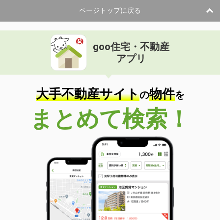
ページトップに戻る
goo住宅・不動産
アプリ
大手不動産サイト
物件
の
を
まとめて検索！