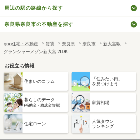
周辺の駅の路線から探す
奈良県奈良市の不動産を探す
goo住宅・不動産
賃貸
奈良県
奈良市
新大宮駅
グランシャーメゾン新大宮 2LDK
お役立ち情報
「住みたい街」
住まいのコラム
を見つけよう
暮らしのデータ
家賃相場
(補助金・助成金情報)
人気タウン
住宅ローン
ランキング