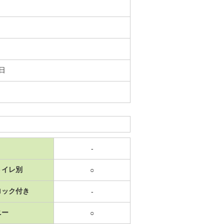
9日
-
トイレ別
○
ロック付き
-
ニー
○