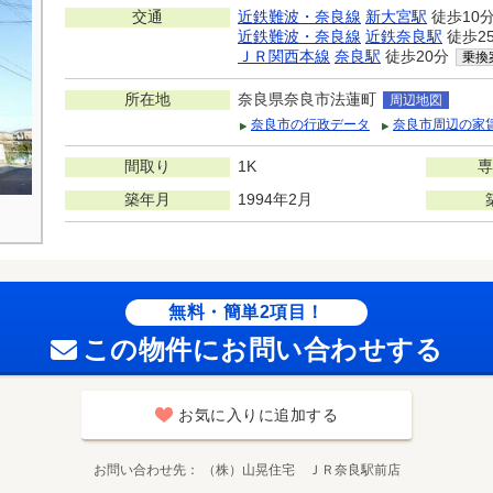
交通
近鉄難波・奈良線
新大宮駅
徒歩10
近鉄難波・奈良線
近鉄奈良駅
徒歩2
ＪＲ関西本線
奈良駅
徒歩20分
乗換
所在地
奈良県奈良市法蓮町
周辺地図
奈良市の行政データ
奈良市周辺の家
間取り
1K
専
築年月
1994年2月
無料・簡単2項目！
この物件にお問い合わせする
お気に入りに追加する
お問い合わせ先
（株）山晃住宅 ＪＲ奈良駅前店