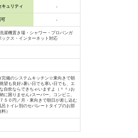
セキュリティ
-
居可
-
内洗濯機置き場・シャワー・プロパンガ
ボックス・インターネット対応
ロ完備のシステムキッチン☆東向きで朝
眺望も良好♪暑い日でも寒い日でも、エ
な自炊ならできちゃいますよ（＾＾♪お
納に困りません♪スーパー、コンビニ、
，７５０円／月・東向きで朝日が差し込む
風呂トイレ別のセパレートタイプのお部
無料）