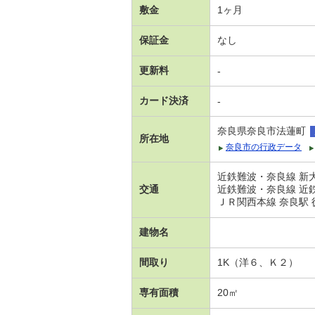
敷金
1ヶ月
保証金
なし
更新料
-
カード決済
-
奈良県奈良市法蓮町
所在地
奈良市の行政データ
近鉄難波・奈良線 新大
交通
近鉄難波・奈良線 近鉄
ＪＲ関西本線 奈良駅 
建物名
間取り
1K（洋６、Ｋ２）
専有面積
20㎡