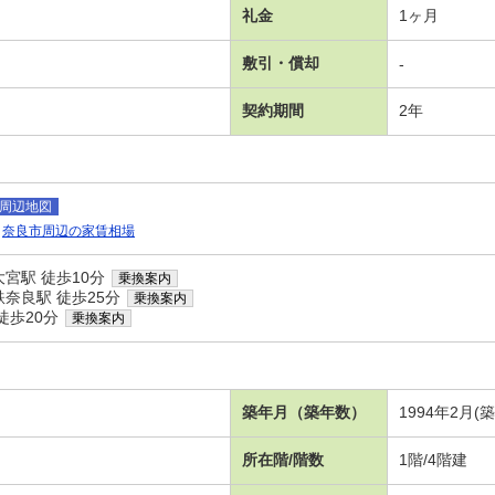
礼金
1ヶ月
敷引・償却
-
契約期間
2年
周辺地図
奈良市周辺の家賃相場
宮駅 徒歩10分
乗換案内
奈良駅 徒歩25分
乗換案内
徒歩20分
乗換案内
築年月（築年数）
1994年2月(
所在階/階数
1階/4階建