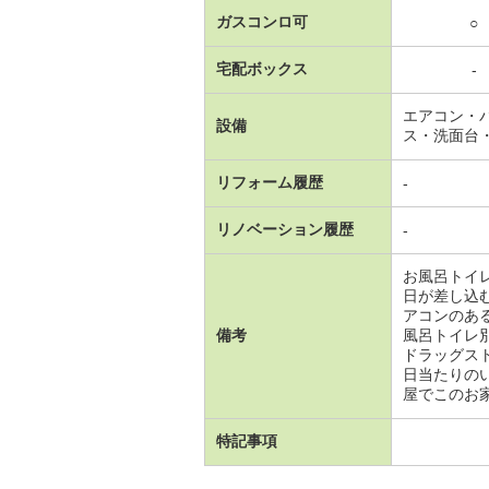
ガスコンロ可
○
宅配ボックス
-
エアコン・
設備
ス・洗面台
リフォーム履歴
-
リノベーション履歴
-
お風呂トイ
日が差し込
アコンのあ
備考
風呂トイレ
ドラッグス
日当たりの
屋でこのお
特記事項