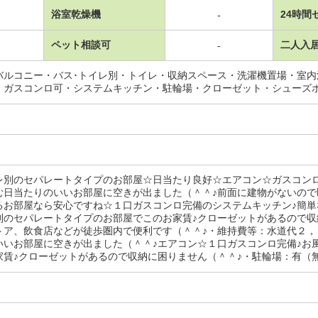
浴室乾燥機
24時間
-
ペット相談可
二人入
-
バルコニー・バス･トイレ別・トイレ・収納スペース・洗濯機置場・室
・ガスコンロ可・システムキッチン・駐輪場・クローゼット・シューズ
レ別のセパレートタイプのお部屋☆日当たり良好☆エアコン☆ガスコン
む日当たりのいいお部屋に空きが出ました（＾＾♪前面に建物がないので
るお部屋なら安心ですね☆１口ガスコンロ完備のシステムキッチン♪簡単
別のセパレートタイプのお部屋でこのお家賃♪クローゼットがあるので収
トア、飲食店などが徒歩圏内で便利です（＾＾♪・維持費等：水道代２
いいお部屋に空きが出ました（＾＾♪エアコン☆１口ガスコンロ完備♪お
家賃♪クローゼットがあるので収納に困りません（＾＾♪・駐輪場：有（