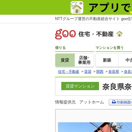
NTTグループ運営の不動産総合サイト goo
借りる
マンションを買う
店舗･
賃貸
新築
中
事業用
住宅・不動産
>
賃貸
>
関西
>
奈良県
>
奈良
奈良県奈
賃貸マンション
情報提供元
アットホーム
印刷画面