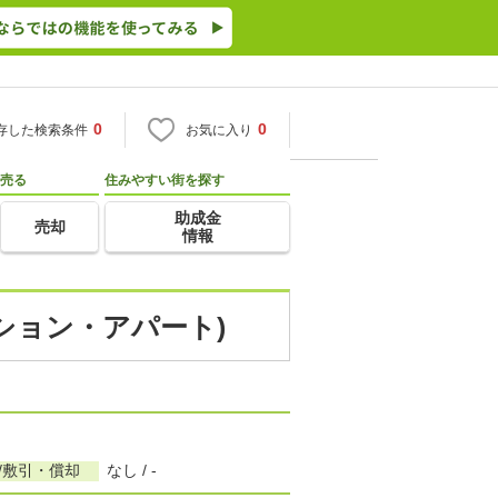
0
0
存した検索条件
お気に入り
売る
住みやすい街を探す
助成金
売却
情報
ンション・アパート)
/敷引・償却
なし / -