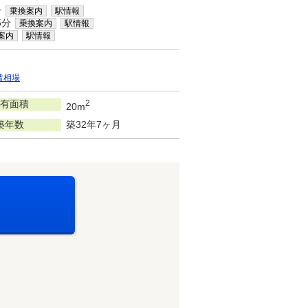
分
乗換案内
駅情報
5分
乗換案内
駅情報
案内
駅情報
賃相場
有面積
2
20m
築年数
築32年7ヶ月