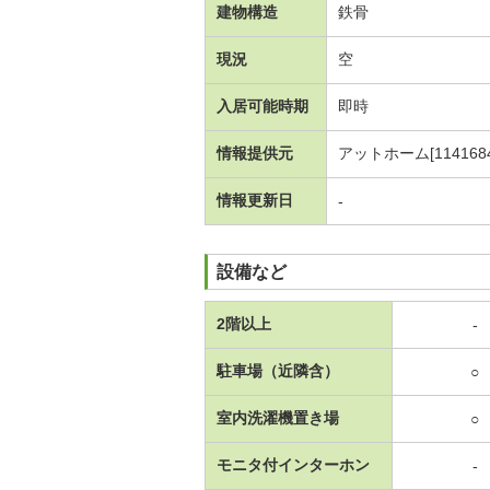
建物構造
鉄骨
現況
空
入居可能時期
即時
情報提供元
アットホーム[1141684
情報更新日
-
設備など
2階以上
-
駐車場（近隣含）
○
室内洗濯機置き場
○
モニタ付インターホン
-