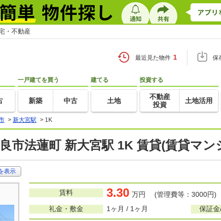
住宅・不動産
1
最近見た物件
保
一戸建てを買う
建てる
投資する
不動産
古
新築
中古
土地
土地活用
投資
市
>
新大宮駅
>
1K
良市法蓮町 新大宮駅 1K 賃貸(賃貸マ
を表示
3.30
賃料
万円 (管理費等：3000円)
礼金・敷金
1ヶ月 / 1ヶ月
保証金