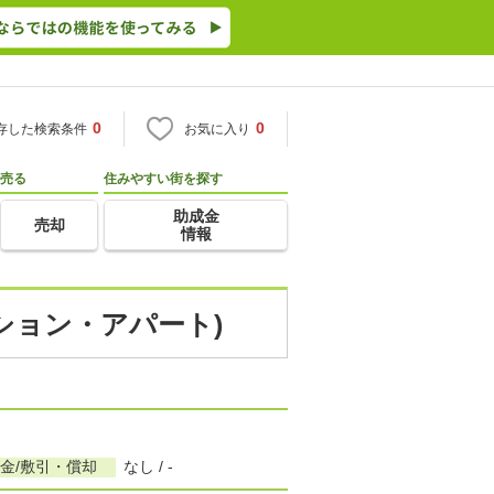
0
0
存した検索条件
お気に入り
売る
住みやすい街を探す
助成金
売却
情報
ンション・アパート)
金/敷引・償却
なし / -