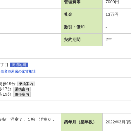
管理費等
7000円
礼金
13万円
敷引・償却
-
契約期間
2年
可
１丁目
周辺地図
奈良市周辺の家賃相場
徒歩19分
乗換案内
歩17分
乗換案内
歩19分
乗換案内
．９帖 洋室７．１帖 洋室６．
築年月（築年数）
2022年3月(