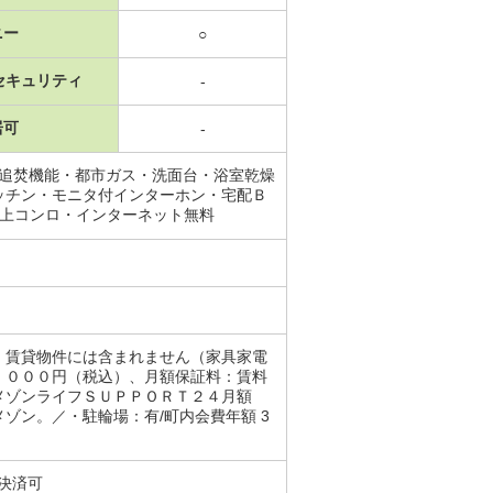
ニー
○
セキュリティ
-
居可
-
・追焚機能・都市ガス・洗面台・浴室乾燥
ッチン・モニタ付インターホン・宅配Ｂ
以上コンロ・インターネット無料
、賃貸物件には含まれません（家具家電
，０００円（税込）、月額保証料：賃料
メゾンライフＳＵＰＰＯＲＴ２４月額
ゾン。／・駐輪場：有/町内会費年額 3
決済可