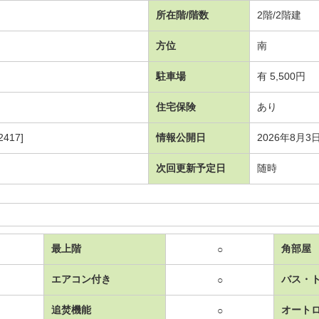
所在階/階数
2階/2階建
方位
南
駐車場
有 5,500円
住宅保険
あり
417]
情報公開日
2026年8月3
次回更新予定日
随時
最上階
角部屋
○
エアコン付き
バス・
○
追焚機能
オート
○