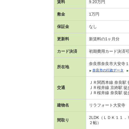
賃料
9.20万円
敷金
1万円
保証金
なし
更新料
新賃料の1ヶ月分
カード決済
初期費用カード決済
奈良県奈良市大安寺
所在地
奈良市の行政データ
ＪＲ関西本線 奈良駅 
交通
ＪＲ桜井線 京終駅 徒
ＪＲ桜井線 奈良駅 徒
建物名
リラフォート大安寺
2LDK（ＬＤＫ１１
間取り
２帖）