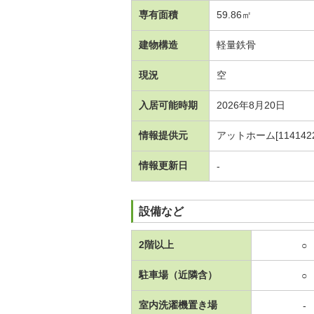
専有面積
59.86㎡
建物構造
軽量鉄骨
現況
空
入居可能時期
2026年8月20日
情報提供元
アットホーム[1141422
情報更新日
-
設備など
2階以上
○
駐車場（近隣含）
○
室内洗濯機置き場
-