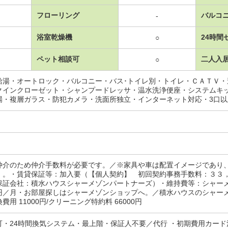
フローリング
バルコ
-
浴室乾燥機
24時間
○
ペット相談可
二人入
○
給湯・オートロック・バルコニー・バス･トイレ別・トイレ・ＣＡＴＶ
クインクローゼット・シャンプードレッサ・温水洗浄便座・システムキ
場・複層ガラス・防犯カメラ・洗面所独立・インターネット対応・3口
仲介のため仲介手数料が必要です。／※家具や車は配置イメージであり
）。・賃貸保証等：加入要（【個人契約】 初回契約事務手数料：３３
保証会社：積水ハウスシャーメゾンパートナーズ）・維持費等：シャー
円／月・お部屋探しはシャーメゾンショップへ。／積水ハウスのシャーメ
換費用 11000円/クリーニング特約料 66000円
可・24時間換気システム・最上階・保証人不要／代行 ・初期費用カード