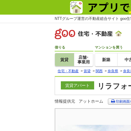
NTTグループ運営の不動産総合サイト goo
借りる
マンションを買う
店舗･
賃貸
新築
中
事業用
住宅・不動産
>
賃貸
>
関西
>
奈良県
>
奈良
リラフォー
賃貸アパート
情報提供元
アットホーム
印刷画面