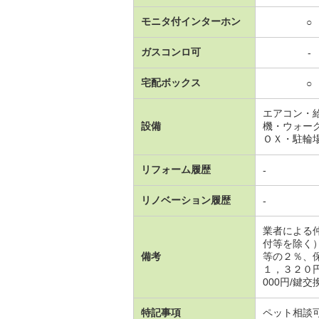
モニタ付インターホン
○
ガスコンロ可
-
宅配ボックス
○
エアコン・
設備
機・ウォー
ＯＸ・駐輪
リフォーム履歴
-
リノベーション履歴
-
業者による
付等を除く
備考
等の２％、
１，３２０
000円/鍵交
特記事項
ペット相談