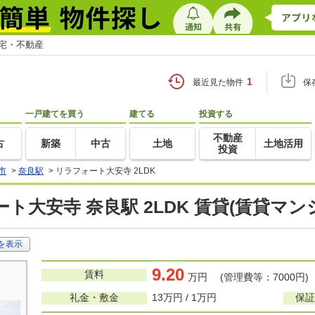
住宅・不動産
1
最近見た物件
保
一戸建てを買う
建てる
投資する
不動産
古
新築
中古
土地
土地活用
投資
市
>
奈良駅
>
リラフォート大安寺 2LDK
ト大安寺 奈良駅 2LDK 賃貸(賃貸マ
を表示
9.20
賃料
万円 (管理費等：7000円)
礼金・敷金
13万円 / 1万円
保証