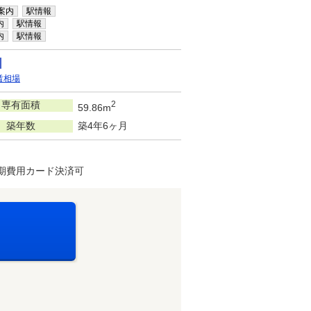
案内
駅情報
内
駅情報
内
駅情報
賃相場
専有面積
2
59.86m
築年数
築4年6ヶ月
期費用カード決済可