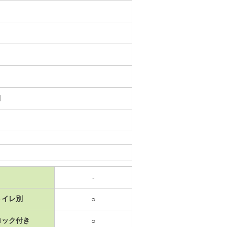
日
-
トイレ別
○
ロック付き
○