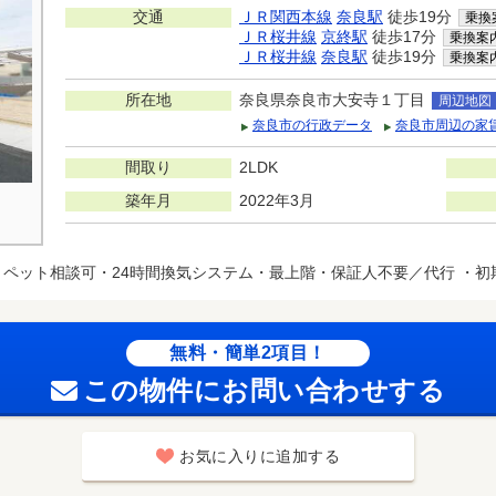
交通
ＪＲ関西本線
奈良駅
徒歩19分
乗換
ＪＲ桜井線
京終駅
徒歩17分
乗換案
ＪＲ桜井線
奈良駅
徒歩19分
乗換案
所在地
奈良県奈良市大安寺１丁目
周辺地図
奈良市の行政データ
奈良市周辺の家
間取り
2LDK
築年月
2022年3月
ペット相談可・24時間換気システム・最上階・保証人不要／代行 ・初
無料・簡単2項目！
この物件にお問い合わせする
お気に入りに追加する