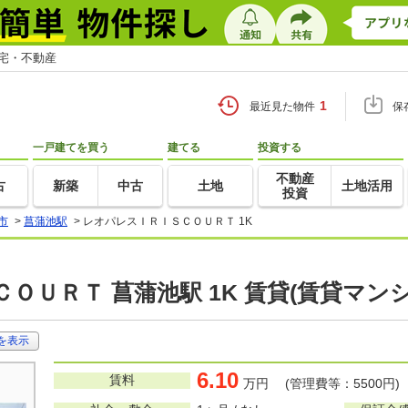
住宅・不動産
1
最近見た物件
保
一戸建てを買う
建てる
投資する
不動産
古
新築
中古
土地
土地活用
投資
市
>
菖蒲池駅
>
レオパレスＩＲＩＳＣＯＵＲＴ 1K
ＯＵＲＴ 菖蒲池駅 1K 賃貸(賃貸マン
を表示
6.10
賃料
万円 (管理費等：5500円)