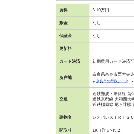
賃料
6.10万円
敷金
なし
保証金
なし
更新料
-
カード決済
初期費用カード決済
奈良県奈良市西大寺
所在地
奈良市の行政データ
近鉄難波・奈良線 菖蒲
交通
近鉄京都線 大和西大寺
近鉄橿原線 尼ヶ辻駅 徒
建物名
レオパレスＩＲＩＳ
間取り
1K（洋６×Ｋ２）