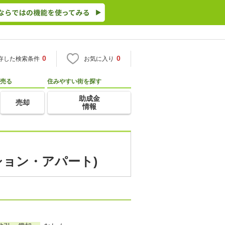
0
0
存した検索条件
お気に入り
売る
住みやすい街を探す
助成金
売却
情報
ション・アパート)