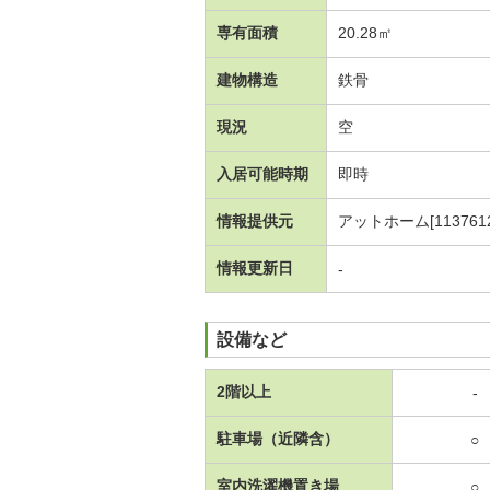
専有面積
20.28㎡
建物構造
鉄骨
現況
空
入居可能時期
即時
情報提供元
アットホーム[1137612
情報更新日
-
設備など
2階以上
-
駐車場（近隣含）
○
室内洗濯機置き場
○