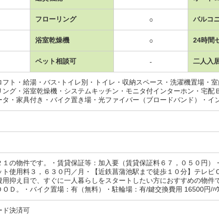
フローリング
バルコ
○
浴室乾燥機
24時間
○
ペット相談可
二人入
-
ロフト・給湯・バス･トイレ別・トイレ・収納スペース・洗濯機置場・
リング・浴室乾燥機・システムキッチン・モニタ付インターホン・宅配
ータ・家具付き・バイク置き場・光ファイバー（ブロードバンド）・イ
２１の物件です。・賃貸保証等：加入要（賃貸保証料６７，０５０円）
ット使用料３，６３０円／月・【近鉄菖蒲池駅まで徒歩１０分】テレビ
費用抑え目で、すぐに一人暮らしをスタートしたい方におすすめの物件
Ｄ。・バイク置場：有（無料）・駐輪場：有/鍵交換費用 16500円/ﾊｳｽｸﾘｰ
ード決済可