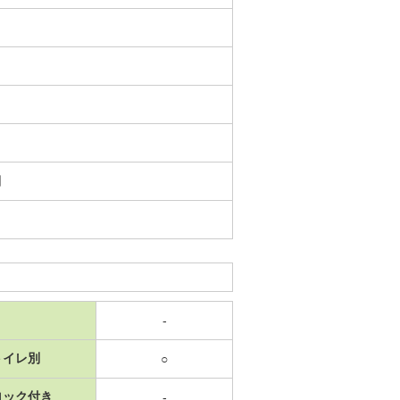
日
-
トイレ別
○
ロック付き
-