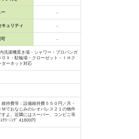
ニー
-
セキュリティ
-
居可
-
室内洗濯機置き場・シャワー・プロパンガ
ＢＯＸ・駐輪場・クローゼット・ＩＨク
ンターネット対応
・維持費等：設備維持費５５０円／月・
ＣＭでおなじみのレオパレス２１の物件
ですよ。近隣にはスーパー、コンビニ等
ﾆﾝｸﾞ 41800円