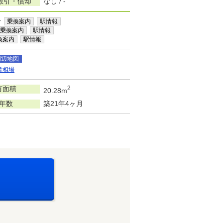
敷引・償却
なし / -
分
乗換案内
駅情報
乗換案内
駅情報
換案内
駅情報
周辺地図
賃相場
有面積
2
20.28m
年数
築21年4ヶ月