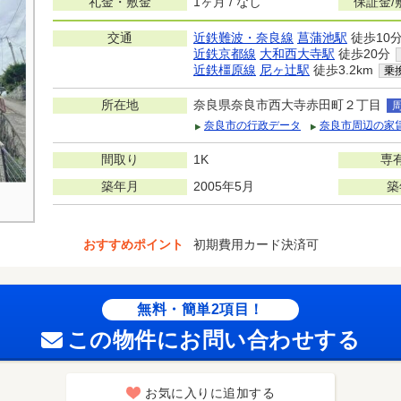
礼金・敷金
1ヶ月 / なし
保証金/
交通
近鉄難波・奈良線
菖蒲池駅
徒歩10
近鉄京都線
大和西大寺駅
徒歩20分
近鉄橿原線
尼ヶ辻駅
徒歩3.2km
乗
所在地
奈良県奈良市西大寺赤田町２丁目
奈良市の行政データ
奈良市周辺の家
間取り
1K
専
築年月
2005年5月
築
おすすめポイント
初期費用カード決済可
無料・簡単2項目！
この物件にお問い合わせする
お気に入りに追加する