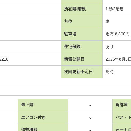
所在階/階数
1階/2階建
方位
東
駐車場
近有 8,800円
住宅保険
あり
218]
情報公開日
2026年8月5
次回更新予定日
随時
最上階
角部屋
-
エアコン付き
バス・
○
追焚機能
オート
-