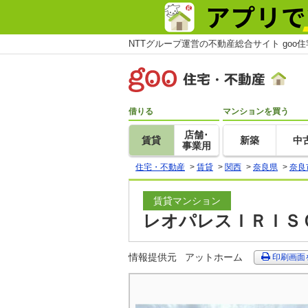
NTTグループ運営の不動産総合サイト goo
借りる
マンションを買う
店舗･
賃貸
新築
中
事業用
住宅・不動産
>
賃貸
>
関西
>
奈良県
>
奈良
賃貸マンション
レオパレスＩＲＩＳＣ
情報提供元
アットホーム
印刷画面