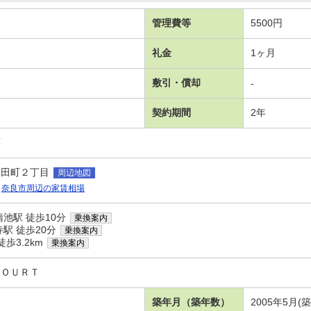
管理費等
5500円
礼金
1ヶ月
敷引・償却
-
契約期間
2年
可
赤田町２丁目
周辺地図
奈良市周辺の家賃相場
池駅 徒歩10分
乗換案内
駅 徒歩20分
乗換案内
歩3.2km
乗換案内
ＣＯＵＲＴ
築年月（築年数）
2005年5月(