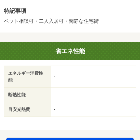
な線白庭台駅バス１２分富雄駅停歩７分・バイク置場：な
特記事項
し・駐輪場：有・仲介手数料：１．１ヶ月/室内清掃費
用 80000円
ペット相談可・二人入居可・閑静な住宅街
省エネ性能
エネルギー消費性
-
能
断熱性能
-
目安光熱費
-