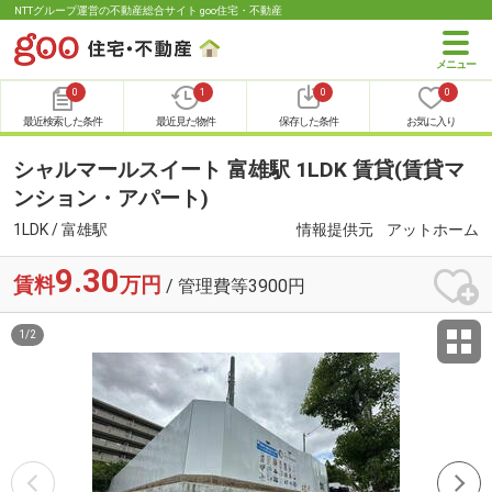
NTTグループ運営の不動産総合サイト goo住宅・不動産
0
1
0
0
最近検索した条件
最近見た物件
保存した条件
お気に入り
シャルマールスイート 富雄駅 1LDK 賃貸(賃貸マ
ンション・アパート)
1LDK / 富雄駅
情報提供元
アットホーム
9.30
賃料
万円
/ 管理費等3900円
1
/
2