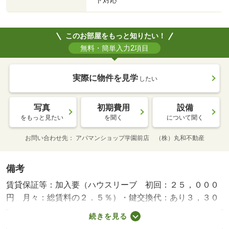
ト対応
このお部屋をもっと知りたい！
無料・簡単入力2項目
実際に物件を見学
したい
写真
初期費用
設備
をもっと見たい
を聞く
について聞く
お問い合わせ先
アパマンショップ学園前店 （株）丸和不動産
備考
賃貸保証等：加入要（ハウスリーブ 初回：２５，０００
円 月々：総賃料の２．５％）・鍵交換代：あり３，３０
０円～・維持費等：ｒｕｕｍサポート１，９８０円／月・
続きを見る
ペット条件：小型犬可／猫可・他交通手段：近鉄けいはん