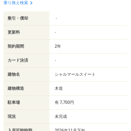
乗り換え検索
敷引・償却
-
更新料
-
契約期間
2年
カード決済
-
建物名
シャルマールスイート
建物構造
木造
駐車場
有 7,700円
現況
未完成
入居可能時期
2026年11月下旬