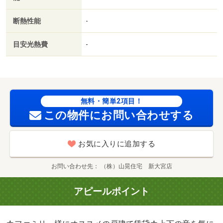
で大切なペットと一緒にお住まい可能です♪追い焚きバス、
ＴＶモニターホン、シャワー付き洗面台など快適設備が充
断熱性能
-
実しております♪スーパー・コンビニ近く♪・バイク置場：
有・駐輪場：有/安心サポート 16500円
目安光熱費
-
無料・簡単2項目！
この物件にお問い合わせする
お気に入りに追加する
お問い合わせ先
（株）山晃住宅 新大宮店
アピールポイント