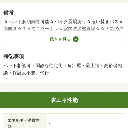
備考
☆ペット多頭飼育可能☆バイク置場あり☆追い焚きバス☆
南向き☆ＴＶモニターホン☆室内洗濯機置場☆☆人気の戸
建てタイプの賃貸物件☆小さなお子様連れのファミリー様
続きを見る
や上下の音などを気にせずにお住まいされたい方にオスス
メです♪各部屋広くて使いやすい間取り♪大注目のペット多
特記事項
頭飼育相談可能物件です♪小型犬・猫最大３匹まで相談可能
です♪物件周辺にはスーパー・コンビニ・ドラッグストアな
ペット相談可・閑静な住宅街・角部屋・最上階・高齢者相
どいろいろ揃う生活しやすい便利な環境です♪閑静な住宅街
談・保証人不要／代行
でゆったりお住まい頂けます♪バス停も近くて通勤通学にも
便利です♪・賃貸保証等：加入要（全保連 初回保証料：月
額賃料総額の５０％ 保証会社更新料：１０，０００円／
省エネ性能
年）・鍵交換代：あり２２，０００円～・他交通手段：近
鉄難波・奈良線近鉄奈良駅バス９分南方町停歩４分／ＪＲ
関西本線奈良駅バス９分田中町（奈良県）停歩１２分・☆
エネルギー消費性
バイク駐輪スペースあります☆ペットの多頭飼育相談可能
-
能