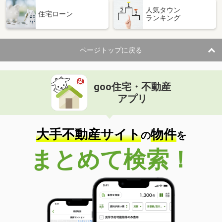
人気タウン
住宅ローン
ランキング
ページトップに戻る
goo住宅・不動産
アプリ
大手不動産サイト
物件
の
を
まとめて検索！