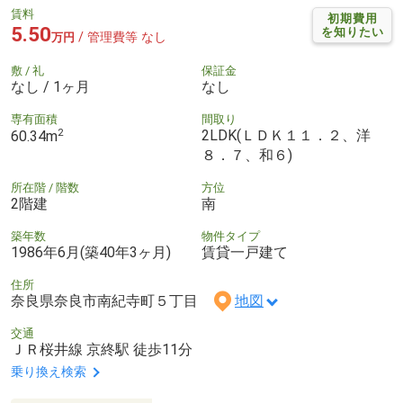
賃料
初期費用
5.50
を知りたい
/ 管理費等 なし
万円
敷 / 礼
保証金
なし / 1ヶ月
なし
専有面積
間取り
2
2LDK(ＬＤＫ１１．２、洋
60.34m
８．７、和６)
所在階 / 階数
方位
2階建
南
築年数
物件タイプ
1986年6月(築40年3ヶ月)
賃貸一戸建て
住所
奈良県奈良市南紀寺町５丁目
地図
交通
ＪＲ桜井線 京終駅 徒歩11分
乗り換え検索