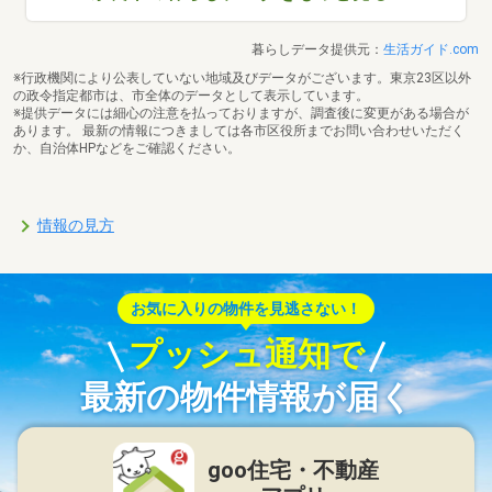
暮らしデータ提供元：
生活ガイド.com
※行政機関により公表していない地域及びデータがございます。東京23区以外
の政令指定都市は、市全体のデータとして表示しています。
※提供データには細心の注意を払っておりますが、調査後に変更がある場合が
あります。 最新の情報につきましては各市区役所までお問い合わせいただく
か、自治体HPなどをご確認ください。
情報の見方
お気に入りの物件を見逃さない！
プッシュ通知で
最新の物件情報が届く
goo住宅・不動産