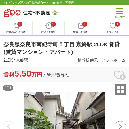
NTTグループ運営の不動産総合サイト goo住宅・不動産
0
1
0
0
最近検索した条件
最近見た物件
保存した条件
お気に入り
奈良県奈良市南紀寺町５丁目 京終駅 2LDK 賃貸
(賃貸マンション・アパート)
2LDK / 京終駅
情報提供元
アットホーム
5.50
賃料
万円
/ 管理費等なし
1
/
16