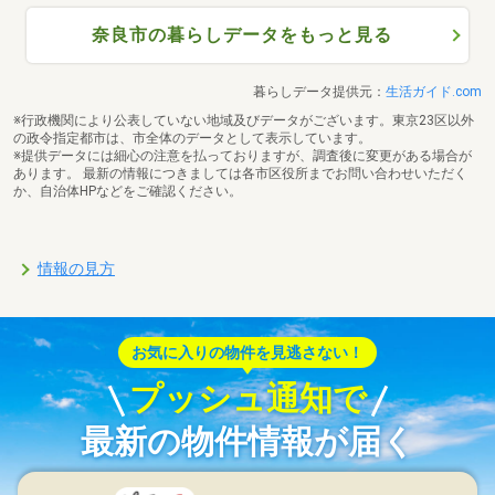
奈良市の暮らしデータをもっと見る
暮らしデータ提供元：
生活ガイド.com
※行政機関により公表していない地域及びデータがございます。東京23区以外
の政令指定都市は、市全体のデータとして表示しています。
※提供データには細心の注意を払っておりますが、調査後に変更がある場合が
あります。 最新の情報につきましては各市区役所までお問い合わせいただく
か、自治体HPなどをご確認ください。
情報の見方
お気に入りの物件を見逃さない！
プッシュ通知で
最新の物件情報が届く