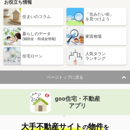
お役立ち情報
「住みたい街」
住まいのコラム
を見つけよう
暮らしのデータ
家賃相場
(補助金・助成金情報)
人気タウン
住宅ローン
ランキング
ページトップに戻る
goo住宅・不動産
アプリ
大手不動産サイト
物件
の
を