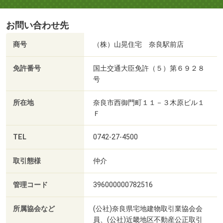
お問い合わせ先
商号
（株）山晃住宅 奈良駅前店
免許番号
国土交通大臣免許（５）第６９２８
号
所在地
奈良市西御門町１１－３木原ビル１
Ｆ
TEL
0742-27-4500
取引態様
仲介
管理コード
396000000782516
所属協会など
(公社)奈良県宅地建物取引業協会会
員、(公社)近畿地区不動産公正取引