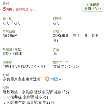
賃料
初期費用
5
を知りたい
/ 管理費等 なし
万円
敷 / 礼
保証金
なし / なし
なし
専有面積
間取り
2
2DK(和６、洋４．５、ＤＫ
36.28m
５)
所在階 / 階数
方位
3階 / 7階建
北
築年数
物件タイプ
1991年5月(築35年4ヶ月)
賃貸マンション
住所
奈良県奈良市東木辻町
地図
交通
近鉄難波・奈良線 近鉄奈良駅 徒歩13分
ＪＲ桜井線 京終駅 徒歩9分
ＪＲ関西本線 奈良駅 徒歩22分