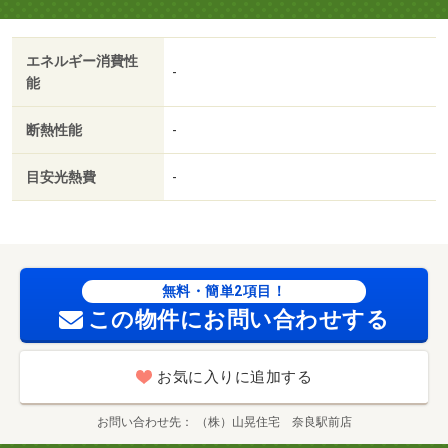
００円／月・共用部にはエレベータ・敷地内ごみ置き場な
どが備わっておりとても充実しています♪来客時にはＴＶイ
エネルギー消費性
ンターホンで訪問者の顔を確認することがきるので防犯対
-
能
策につながります（＃＾＾＃）・駐輪場：有（無料）
断熱性能
-
目安光熱費
-
無料・簡単2項目！
この物件にお問い合わせする
お気に入りに追加する
お問い合わせ先
（株）山晃住宅 奈良駅前店