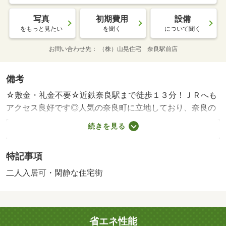
写真
初期費用
設備
をもっと見たい
を聞く
について聞く
お問い合わせ先
（株）山晃住宅 奈良駅前店
備考
☆敷金・礼金不要☆近鉄奈良駅まで徒歩１３分！ＪＲへも
アクセス良好です◎人気の奈良町に立地しており、奈良の
らしい場所に住んでみたい方にはオススメの物件！ＴＶイ
続きを見る
ンターホン付きで安心のセキュリティ！！ゆったり使える
オープンキッチン☆収納たっぷりで、お部屋を広々使えち
特記事項
ゃいます♪エレベーターもございますので上下移動もらくら
く☆彡☆敷金・礼金不要☆近鉄奈良駅まで徒歩１３分！Ｊ
二人入居可・閑静な住宅街
Ｒへもアクセス良好です◎人気の奈良町に立地しており、
奈良のらしい場所に住んでみたい方にはオススメの物件！
エレベーターもございますので上下移動もらくらく☆彡・
省エネ性能
維持費等：水道料金３，５００円／月・ごみ処理代２，５