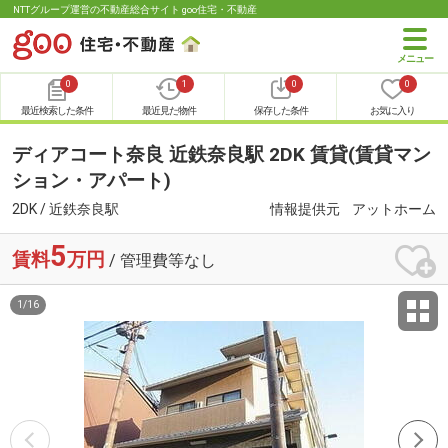
NTTグループ運営の不動産総合サイト goo住宅・不動産
0
1
0
0
最近検索した条件
最近見た物件
保存した条件
お気に入り
ディアコート奈良 近鉄奈良駅 2DK 賃貸(賃貸マン
ション・アパート)
2DK / 近鉄奈良駅
情報提供元
アットホーム
5
賃料
万円
/ 管理費等なし
1
/
16