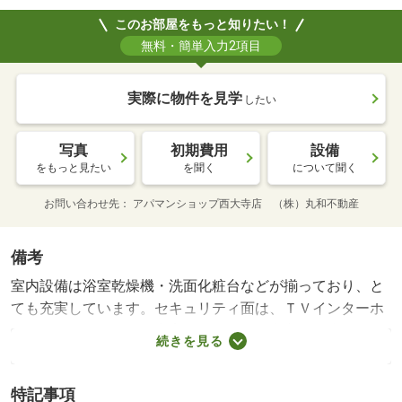
このお部屋をもっと知りたい！
無料・簡単入力2項目
実際に物件を見学
したい
写真
初期費用
設備
をもっと見たい
を聞く
について聞く
お問い合わせ先
アパマンショップ西大寺店 （株）丸和不動産
備考
室内設備は浴室乾燥機・洗面化粧台などが揃っており、と
ても充実しています。セキュリティ面は、ＴＶインターホ
ン・オートロックなど充実しているので安心して生活でき
続きを見る
ます。収納はシューズボックス・ウォークインクロゼット
など豊富なので、衣類や履き物の整理がしやすく便利で
特記事項
す。共用部には敷地内ごみ置き場・オール電化などが備わ