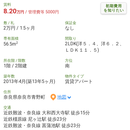
賃料
初期費用
8.20
を知りたい
/ 管理費等 5000円
万円
敷 / 礼
保証金
2万円 / 1.5ヶ月
なし
専有面積
間取り
2
2LDK(洋５．４、洋６．２、
56.5m
ＬＤＫ１１．５)
所在階 / 階数
方位
1階 / 2階建
南
築年数
物件タイプ
2013年4月(築13年5ヶ月)
賃貸アパート
住所
奈良県奈良市青野町
地図
交通
近鉄難波・奈良線 大和西大寺駅 徒歩15分
近鉄橿原線 尼ヶ辻駅 徒歩23分
近鉄難波・奈良線 菖蒲池駅 徒歩23分