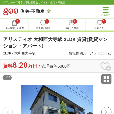
NTTグループ運営の不動産総合サイト goo住宅・不動産
0
1
0
0
最近検索した条件
最近見た物件
保存した条件
お気に入り
アリスティオ 大和西大寺駅 2LDK 賃貸(賃貸マン
ション・アパート)
2LDK / 大和西大寺駅
情報提供元
アットホーム
8.20
賃料
万円
/ 管理費等5000円
1
/
16