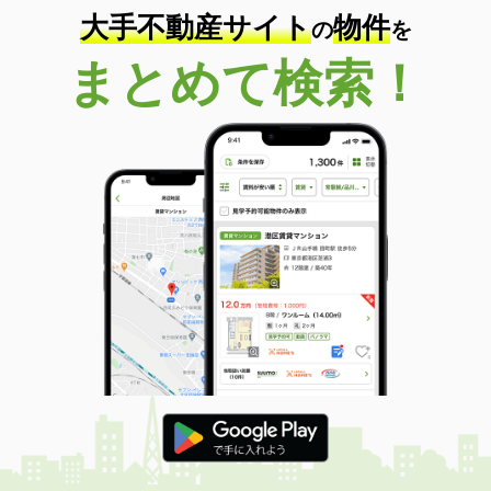
大手不動産サイト
物件
の
を
まとめて検索！