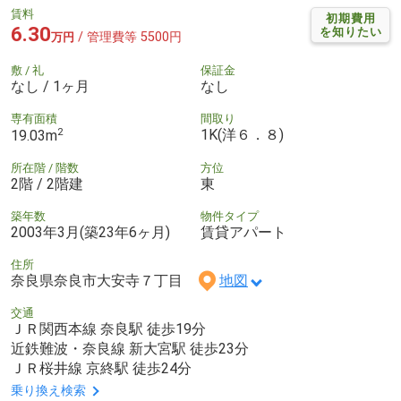
賃料
初期費用
6.30
を知りたい
/ 管理費等 5500円
万円
敷 / 礼
保証金
なし / 1ヶ月
なし
専有面積
間取り
2
1K(洋６．８)
19.03m
所在階 / 階数
方位
2階 / 2階建
東
築年数
物件タイプ
2003年3月(築23年6ヶ月)
賃貸アパート
住所
奈良県奈良市大安寺７丁目
地図
交通
ＪＲ関西本線 奈良駅 徒歩19分
近鉄難波・奈良線 新大宮駅 徒歩23分
ＪＲ桜井線 京終駅 徒歩24分
乗り換え検索