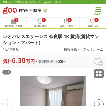
NTTグループ運営の不動産総合サイト goo住宅・不動産
0
1
0
0
最近検索した条件
最近見た物件
保存した条件
お気に入り
レオパレスエザーンス 奈良駅 1K 賃貸(賃貸マン
ション・アパート)
1K / 奈良駅
情報提供元
アットホーム
6.30
賃料
万円
/ 管理費等5500円
1
/
14