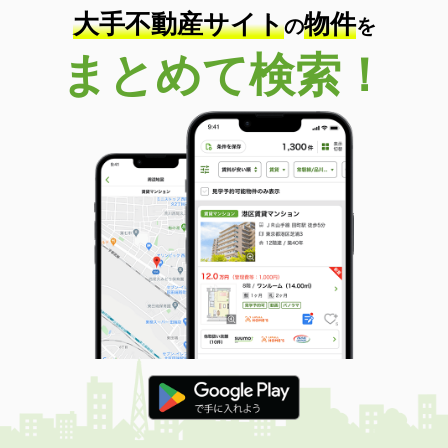
大手不動産サイト
物件
の
を
まとめて検索！