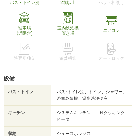
バス・トイレ別
2階以上
ペット相談可
駐車場
室内洗濯機
エアコン
(近隣含)
置き場
洗面所独立
追焚機能
オートロック
設備
バス・トイレ
バス･トイレ別、トイレ、シャワー、
浴室乾燥機、温水洗浄便座
キッチン
システムキッチン、ＩＨクッキング
ヒータ
収納
シューズボックス