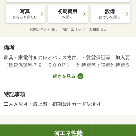
写真
初期費用
設備
をもっと見たい
を聞く
について聞く
お問い合わせ先
（株）エリッツ 大和郡山店
備考
家具・家電付きのレオパレス物件。・賃貸保証等：加入要
（賃貸保証料７９，５００円）・維持費等：設備維持費５
５０円／月・インターネット使用料３，６３０円／月・
続きを見る
【ＪＲ奈良徒歩１９分】来客時にはＴＶドアホンで訪問者
の顔を確認する事ができ、浴室には浴室乾燥機が設置され
特記事項
ております。周辺にはローソン 奈良大安寺三丁目店があ
り便利です。・バイク置場：なし・駐輪場：有/鍵交換費
二人入居可・最上階・初期費用カード決済可
用 16500円/ﾊｳｽｸﾘｰﾆﾝｸﾞ 52250円
省エネ性能