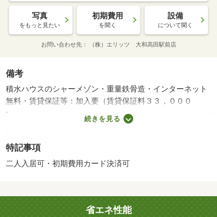
写真
初期費用
設備
をもっと見たい
を聞く
について聞く
お問い合わせ先
（株）エリッツ 大和高田駅前店
備考
積水ハウスのシャーメゾン・重量鉄骨造・インターネット
無料・賃貸保証等：加入要（賃貸保証料３３，０００
円）・維持費等：シャーメゾンライフサポート１，３２０
続きを見る
円／月・家賃保証料２，０４６円／月・【関西本線 奈
良 徒歩１１分】窓は高断熱ペアガラスを採用していま
特記事項
す。高遮音床システムシャイド５５を採用し上階からの衝
撃音を一般的な賃貸住宅の約１／２に低減します。インタ
二人入居可・初期費用カード決済可
ーネット無料（Ｗｉ－Ｆｉ対応・バイク置場：なし・駐輪
場：有/契約一時金 100000円/鍵交換費用 11000円/ﾊｳｽｸﾘｰﾆ
ﾝｸﾞ 55055円
省エネ性能