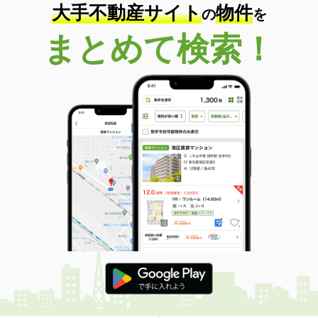
大手不動産サイト
物件
の
を
まとめて検索！