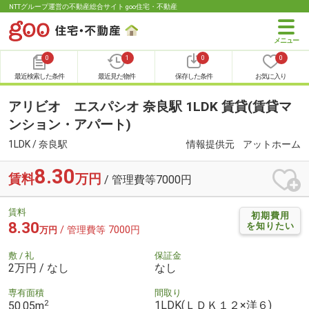
NTTグループ運営の不動産総合サイト goo住宅・不動産
0
1
0
0
最近検索した条件
最近見た物件
保存した条件
お気に入り
アリビオ エスパシオ 奈良駅 1LDK 賃貸(賃貸マ
ンション・アパート)
1LDK / 奈良駅
情報提供元
アットホーム
8.30
賃料
万円
/ 管理費等7000円
賃料
初期費用
8.30
を知りたい
/ 管理費等 7000円
万円
敷 / 礼
保証金
2万円 / なし
なし
専有面積
間取り
2
1LDK(ＬＤＫ１２×洋６)
50.05m