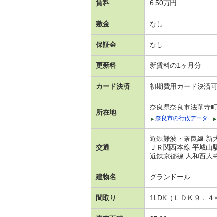
賃料
6.50万円
敷金
なし
保証金
なし
更新料
新賃料の1ヶ月分
カード決済
初期費用カード決済
奈良県奈良市法華寺
所在地
奈良市の行政データ
近鉄難波・奈良線 新大
交通
ＪＲ関西本線 平城山駅
近鉄京都線 大和西大寺
建物名
グランドール
間取り
1LDK（ＬＤＫ９．４