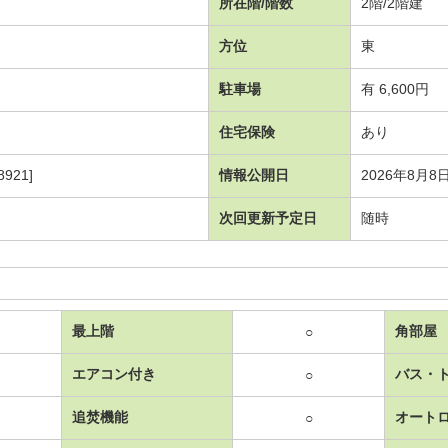
所在階/階数
2階/2階建
方位
東
駐車場
有 6,600円
住宅保険
あり
921]
情報公開日
2026年8月8
次回更新予定日
随時
最上階
角部屋
○
エアコン付き
バス・
○
追焚機能
オート
○