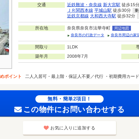
交通
近鉄難波・奈良線
新大宮駅
徒歩15
ＪＲ関西本線
平城山駅
徒歩30分
乗
近鉄京都線
大和西大寺駅
徒歩32分
所在地
奈良県奈良市法華寺町
周辺地図
奈良市の行政データ
奈良市周辺の家
間取り
1LDK
築年月
2008年7月
めポイント
二人入居可・最上階・保証人不要／代行 ・初期費用カー
無料・簡単2項目！
この物件にお問い合わせする
お気に入りに追加する