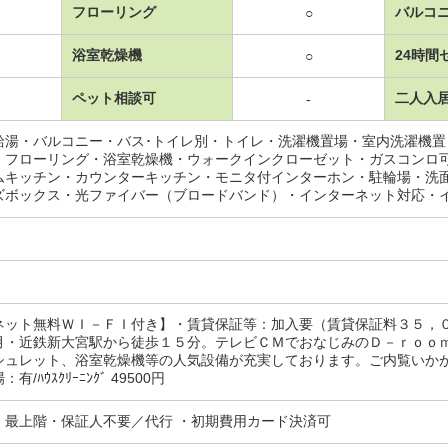
フローリング
バルコ
○
浴室乾燥機
24時間
○
ペット相談可
二人入
-
給湯・バルコニー・バス･トイレ別・トイレ・洗濯機置場・室内洗濯機
・フローリング・浴室乾燥機・ウォークインクローゼット・ガスコンロ
ムキッチン・カウンターキッチン・モニタ付インターホン・駐輪場・洗
ズボックス・光ファイバー（ブロードバンド）・インターネット対応・
ネット無料ＷＩ－ＦＩ付き】・賃貸保証等：加入要（賃貸保証料３５，
月・近鉄新大宮駅から徒歩１５分。テレビＣＭでおなじみのＤ－ｒｏｏ
シュレット、浴室乾燥機等の人気設備が充実しております。ご内覧いか
/ﾊｳｽｸﾘｰﾆﾝｸﾞ 49500円
・最上階・保証人不要／代行 ・初期費用カード決済可