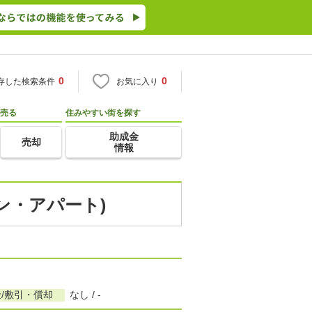
0
0
存した検索条件
お気に入り
売る
住みやすい街を探す
助成金
売却
情報
ョン・アパート)
/敷引・償却
なし / -