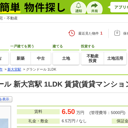
住宅・不動産
1
最近見た物件
保
一戸建てを買う
建てる
投資する
不動産
古
新築
中古
土地
土地活用
投資
市
>
新大宮駅
>
グランドール 1LDK
ル 新大宮駅 1LDK 賃貸(賃貸マンシ
を表示
6.50
賃料
万円 (管理費等：5000円)
礼金・敷金
6.5万円 / なし
保証金