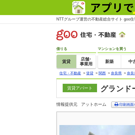
NTTグループ運営の不動産総合サイト goo
借りる
マンションを買う
店舗･
賃貸
新築
中
事業用
住宅・不動産
>
賃貸
>
関西
>
奈良県
>
奈良
グランドー
賃貸アパート
情報提供元
アットホーム
印刷画面