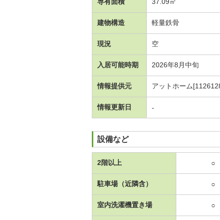
専有面積
37.09㎡
建物構造
軽量鉄骨
現況
空
入居可能時期
2026年8月中旬
情報提供元
アットホーム[1126128
情報更新日
-
設備など
2階以上
○
駐車場（近隣含）
○
室内洗濯機置き場
○