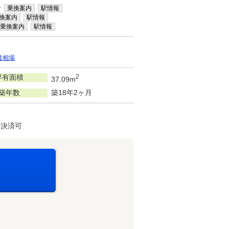
分
乗換案内
駅情報
換案内
駅情報
乗換案内
駅情報
賃相場
専有面積
2
37.09m
築年数
築18年2ヶ月
ド決済可