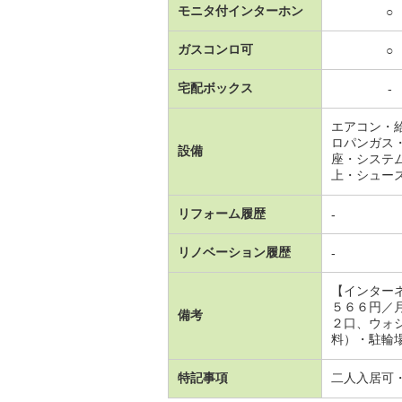
モニタ付インターホン
○
ガスコンロ可
○
宅配ボックス
-
エアコン・
ロパンガス
設備
座・システ
上・シュー
リフォーム履歴
-
リノベーション履歴
-
【インター
５６６円／
備考
２口、ウォ
料）・駐輪場：有
特記事項
二人入居可