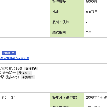
管理費等
5000円
礼金
6.5万円
敷引・償却
-
契約期間
2年
可
町
周辺地図
奈良市周辺の家賃相場
宮駅 徒歩15分
乗換案内
 徒歩30分
乗換案内
駅 徒歩32分
乗換案内
×洋５．３）
築年月（築年数）
2008年7月(