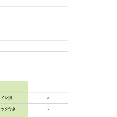
日
-
トイレ別
○
ロック付き
-