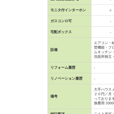
モニタ付インターホン
○
ガスコンロ可
-
宅配ボックス
-
エアコン・
焚機能・フ
設備
ムキッチン
洗面所独立
リフォーム履歴
-
リノベーション履歴
-
大手ハウス
２０円／月
備考
っておりま
換費用 330