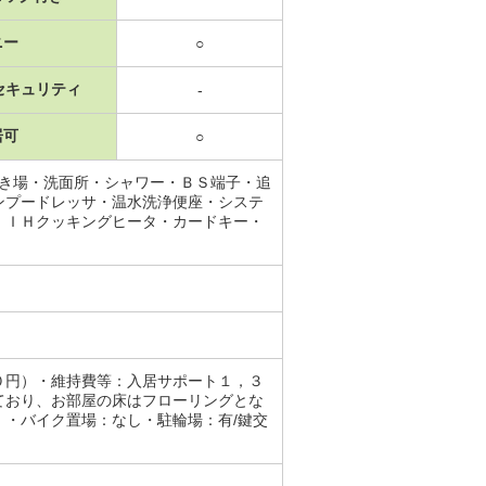
ニー
○
セキュリティ
-
居可
○
置き場・洗面所・シャワー・ＢＳ端子・追
ンプードレッサ・温水洗浄便座・システ
・ＩＨクッキングヒータ・カードキー・
０円）・維持費等：入居サポート１，３
ており、お部屋の床はフローリングとな
・バイク置場：なし・駐輪場：有/鍵交