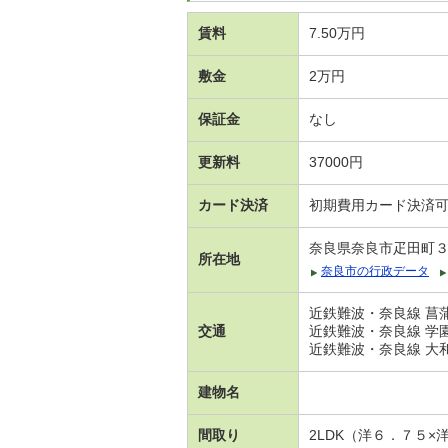
賃料
7.50万円
敷金
2万円
保証金
なし
更新料
37000円
カード決済
初期費用カード決済
奈良県奈良市疋田町
所在地
奈良市の行政データ
近鉄難波・奈良線 菖蒲
交通
近鉄難波・奈良線 学園
近鉄難波・奈良線 大和
建物名
間取り
2LDK（洋６．７５