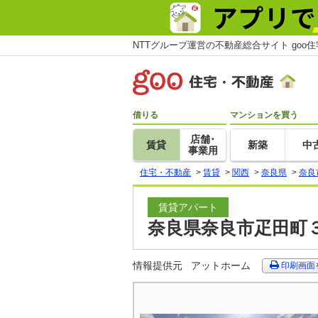
NTTグループ運営の不動産総合サイト goo
借りる
マンションを買う
店舗･
賃貸
新築
中
事業用
住宅・不動産
>
賃貸
>
関西
>
奈良県
>
奈良
賃貸アパート
奈良県奈良市疋田町３
情報提供元
アットホーム
印刷画面