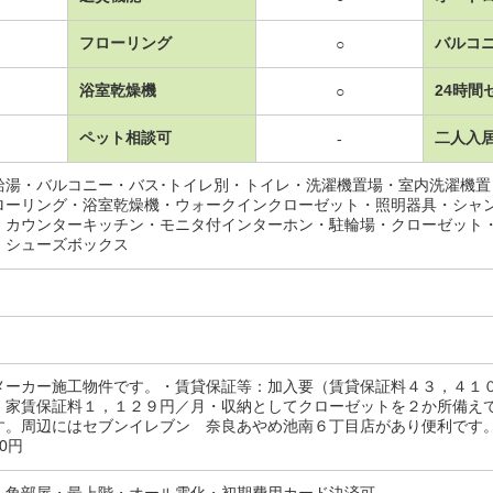
フローリング
バルコ
○
浴室乾燥機
24時間
○
ペット相談可
二人入
-
給湯・バルコニー・バス･トイレ別・トイレ・洗濯機置場・室内洗濯機
ローリング・浴室乾燥機・ウォークインクローゼット・照明器具・シャ
・カウンターキッチン・モニタ付インターホン・駐輪場・クローゼット
・シューズボックス
メーカー施工物件です。・賃貸保証等：加入要（賃貸保証料４３，４１
・家賃保証料１，１２９円／月・収納としてクローゼットを２か所備え
す。周辺にはセブンイレブン 奈良あやめ池南６丁目店があり便利です。
00円