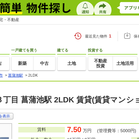
住宅・不動産
1
最近見た物件
保
一戸建てを買う
建てる
投資する
不動産
古
新築
中古
土地
土地活用
投資
市
>
菖蒲池駅
>
2LDK
丁目 菖蒲池駅 2LDK 賃貸(賃貸マンシ
を表示
7.50
賃料
万円 (管理費等：5000円)