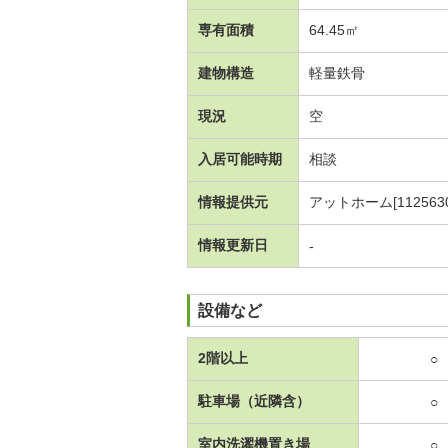
専有面積
64.45㎡
建物構造
軽量鉄骨
現況
空
入居可能時期
相談
情報提供元
アットホーム[1125630
情報更新日
-
設備など
2階以上
○
駐車場（近隣含）
○
室内洗濯機置き場
○