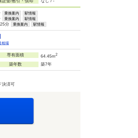
保証金/敷引・償却
なし / -
分
乗換案内
駅情報
分
乗換案内
駅情報
25分
乗換案内
駅情報
賃相場
専有面積
2
64.45m
築年数
築7年
ド決済可