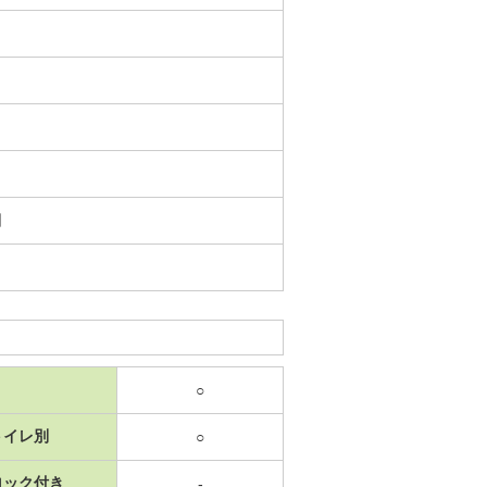
日
○
トイレ別
○
ロック付き
-