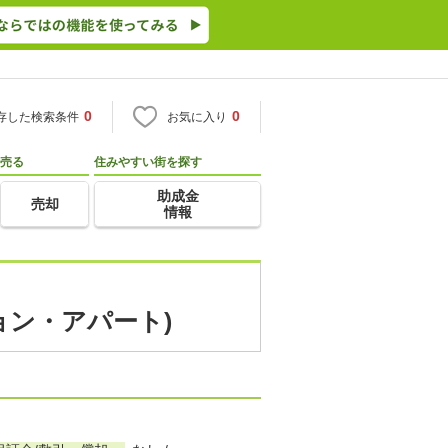
0
0
存した検索条件
お気に入り
売る
住みやすい街を探す
助成金
売却
情報
ョン・アパート)