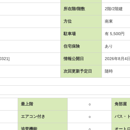
所在階/階数
2階/2階建
方位
南東
駐車場
有 5,500円
住宅保険
あり
321]
情報公開日
2026年8月4
次回更新予定日
随時
最上階
角部屋
○
エアコン付き
バス・
○
追焚機能
オート
○