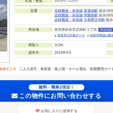
礼金・敷金
15万円 / 2万円
交通
近鉄難波・奈良線
菖蒲池駅
徒歩19
近鉄難波・奈良線
学園前駅
徒歩28
近鉄難波・奈良線
大和西大寺駅
徒歩
所在地
奈良県奈良市疋田町３丁目
周辺地図
奈良市の行政データ
奈良市周辺の家
間取り
2LDK
築年月
2019年9月
めポイント
二人入居可・角部屋・最上階・オール電化・初期費用カー
無料・簡単2項目！
この物件にお問い合わせする
お気に入りに追加する