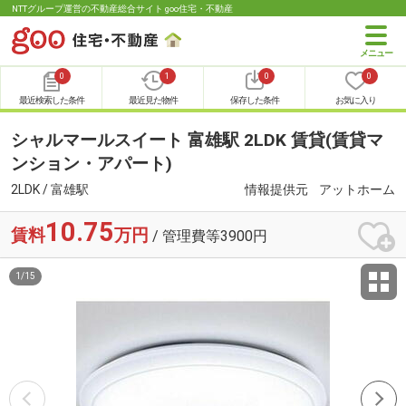
NTTグループ運営の不動産総合サイト goo住宅・不動産
0
1
0
0
最近検索した条件
最近見た物件
保存した条件
お気に入り
シャルマールスイート 富雄駅 2LDK 賃貸(賃貸マ
ンション・アパート)
2LDK / 富雄駅
情報提供元
アットホーム
10.75
賃料
万円
/ 管理費等3900円
1
/
15