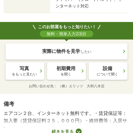
ンターネット対応
このお部屋をもっと知りたい！
無料・簡単入力2項目
実際に物件を見学
したい
写真
初期費用
設備
をもっと見たい
を聞く
について聞く
お問い合わせ先
（株）エリッツ 大和八木店
備考
エアコン２台、インターネット無料です。・賃貸保証等：
加入要（賃貸保証料２５，０００円）・維持費等：入居サ
ポート１，９８０円／月・家賃保証料２，８３４円／月・
続きを見る