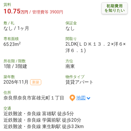
賃料
初期費用
10.75
を知りたい
/ 管理費等 3900円
万円
敷 / 礼
保証金
なし / 1ヶ月
なし
専有面積
間取り
2
2LDK(ＬＤＫ１３．２×洋６×
65.23m
洋６．１)
所在階 / 階数
方位
1階 / 3階建
南東
築年数
物件タイプ
2026年11月
賃貸アパート
新築
住所
奈良県奈良市富雄元町１丁目
地図
交通
近鉄難波・奈良線 富雄駅 徒歩5分
近鉄難波・奈良線 学園前駅 徒歩20分
近鉄難波・奈良線 東生駒駅 徒歩3.2km