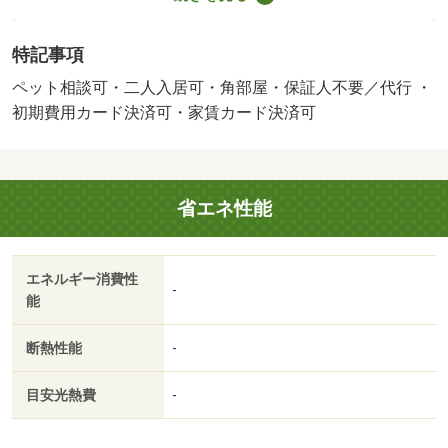
ペット条件：小型犬可／猫可・２０２６年１１月完成の物
件です。近鉄難波・奈良線の富雄駅まで徒歩５分の物件で
特記事項
す。ペット相談可能です。共用部には宅配ボックスが備え
付けられており、建物のエントランスにはオートロック機
ペット相談可・二人入居可・角部屋・保証人不要／代行 ・
能があります。・バイク置場：なし・駐輪場：有/鍵交換費
初期費用カード決済可・家賃カード決済可
用 3300円/ﾊｳｽｸﾘｰﾆﾝｸﾞ 90000円
省エネ性能
エネルギー消費性
-
能
断熱性能
-
目安光熱費
-