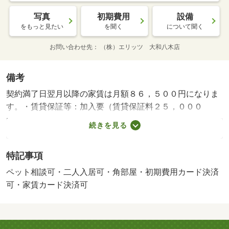
写真
初期費用
設備
をもっと見たい
を聞く
について聞く
お問い合わせ先
（株）エリッツ 大和八木店
備考
契約満了日翌月以降の家賃は月額８６，５００円になりま
す。・賃貸保証等：加入要（賃貸保証料２５，０００
円）・維持費等：入居サポート１，９８０円／月・家賃保
続きを見る
証料２，２２７円／月・ペット条件：小型犬可／猫可・他
交通手段：近鉄難波・奈良線近鉄奈良駅バス１７分永井町
特記事項
停歩３分・２０２５年６月完成の物件です。ペット相談可
能です。お部屋は角部屋で隣室の騒音の影響を受けにくい
ペット相談可・二人入居可・角部屋・初期費用カード決済
傾向にあり、お部屋はおもな開口部が南方向に向いており
可・家賃カード決済可
ます。周辺にはローソン 奈良東九条町店があり便利で
す。・バイク置場：なし・駐輪場：有/鍵交換費用 3300円/
ﾊｳｽｸﾘｰﾆﾝｸﾞ 80000円