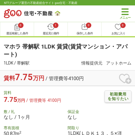
NTTグループ運営の不動産総合サイト goo住宅・不動産
0
1
0
0
最近検索した条件
最近見た物件
保存した条件
お気に入り
マホラ 帯解駅 1LDK 賃貸(賃貸マンション・アパ
ート)
1LDK / 帯解駅
情報提供元
アットホーム
7.75
賃料
万円
/ 管理費等4100円
賃料
初期費用
7.75
を知りたい
/ 管理費等 4100円
万円
敷 / 礼
保証金
なし / 1ヶ月
なし
専有面積
間取り
2
1LDK(ＬＤＫ１３．５×洋
50.87m