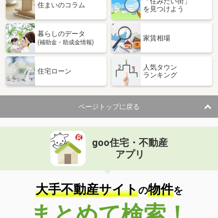
「住みたい街」
住まいのコラム
を見つけよう
暮らしのデータ
家賃相場
(補助金・助成金情報)
人気タウン
住宅ローン
ランキング
ページトップに戻る
goo住宅・不動産
アプリ
大手不動産サイト
物件
の
を
まとめて検索！