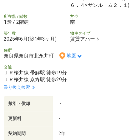
６．４×サンルーム２．１)
所在階 / 階数
方位
1階 / 2階建
南
築年数
物件タイプ
2025年6月(築1年3ヶ月)
賃貸アパート
住所
奈良県奈良市北永井町
地図
交通
ＪＲ桜井線 帯解駅 徒歩19分
ＪＲ桜井線 京終駅 徒歩29分
乗り換え検索
敷引・償却
-
更新料
-
契約期間
2年