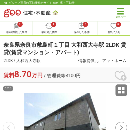
NTTグループ運営の不動産総合サイト goo住宅・不動産
0
1
0
0
最近検索した条件
最近見た物件
保存した条件
お気に入り
奈良県奈良市敷島町１丁目 大和西大寺駅 2LDK 賃
貸(賃貸マンション・アパート)
2LDK / 大和西大寺駅
情報提供元
アットホーム
8.70
賃料
万円
/ 管理費等4100円
1
/
16