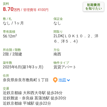
賃料
初期費用
8.70
を知りたい
/ 管理費等 4100円
万円
敷 / 礼
保証金
なし / 1ヶ月
なし
専有面積
間取り
2
2LDK(ＬＤＫ１０．２、洋
56.12m
６、洋５．４)
所在階 / 階数
方位
2階 / 2階建
南西
築年数
物件タイプ
2025年6月(築1年3ヶ月)
賃貸アパート
住所
奈良県奈良市敷島町１丁目
地図
交通
近鉄京都線 大和西大寺駅 徒歩26分
近鉄難波・奈良線 菖蒲池駅 徒歩20分
近鉄京都線 平城駅 徒歩22分