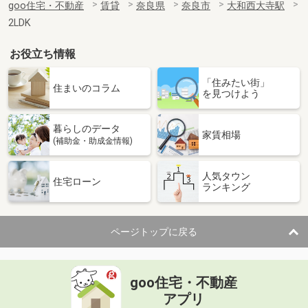
goo住宅・不動産
賃貸
奈良県
奈良市
大和西大寺駅
2LDK
お役立ち情報
「住みたい街」
住まいのコラム
を見つけよう
暮らしのデータ
家賃相場
(補助金・助成金情報)
人気タウン
住宅ローン
ランキング
ページトップに戻る
goo住宅・不動産
アプリ