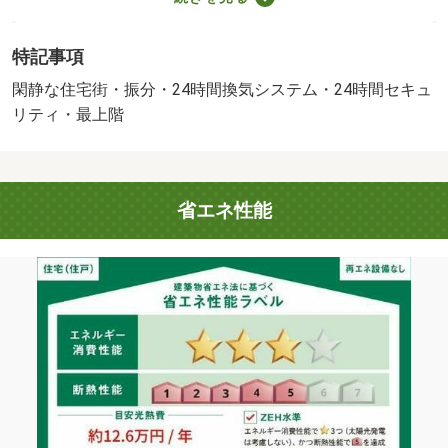
♪インターネット無料♪１坪サイズの大きいお風呂♪エアコン
２台・システムキッチン・追い焚き・浴室乾燥・温水洗浄
特記事項
便座・宅配ＢＯＸなど人気の設備がたくさん！雨の日に嬉
しい室内物干し付き！ＴＶモニターホン付きでセキュリテ
閑静な住宅街・振分・24時間換気システム・24時間セキュ
ィ対策もバッチリ☆彡お部屋探しは山晃住宅西大寺店まで
リティ・最上階
☆彡・賃貸保証等：加入要（ハウスリーブ 月額賃料合計
の２．５％、初回保証料２５０００円必要。）・鍵交換
代：あり３，３００円～・維持費等：安心サポート１，９
省エネ性能
８０円／月・ＺＥＨ仕様の省エネ住宅！インターネット無
料♪１坪サイズの大きいお風呂♪エアコン２台・システムキ
ッチン・追い焚き・浴室乾燥・温水洗浄便座・宅配ＢＯＸ
など人気の設備がたくさん！雨の日に嬉しい室内物干し
付！・駐輪場：有/室内清掃費用 90000円