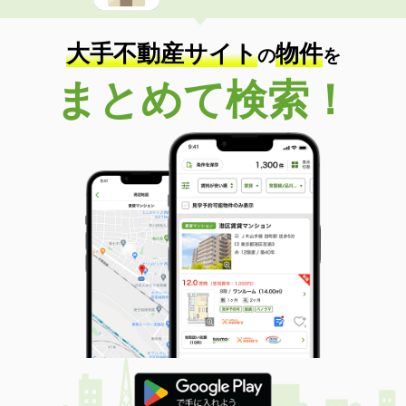
大手不動産サイト
物件
の
を
まとめて検索！