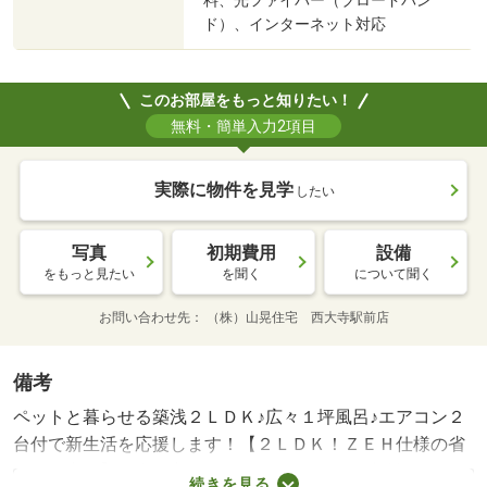
料、光ファイバー（ブロードバン
ド）、インターネット対応
このお部屋をもっと知りたい！
無料・簡単入力2項目
実際に物件を見学
したい
写真
初期費用
設備
をもっと見たい
を聞く
について聞く
お問い合わせ先
（株）山晃住宅 西大寺駅前店
備考
ペットと暮らせる築浅２ＬＤＫ♪広々１坪風呂♪エアコン２
台付で新生活を応援します！【２ＬＤＫ！ＺＥＨ仕様の省
エネ住宅！】日当り良好のリビング♪ペットも相談ＯＫです
続きを見る