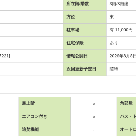
所在階/階数
3階/3階建
方位
東
駐車場
有 11,000円
住宅保険
あり
221]
情報公開日
2026年8月8
次回更新予定日
随時
最上階
角部屋
○
エアコン付き
バス・
○
追焚機能
オート
-