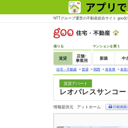
NTTグループ運営の不動産総合サイト goo
借りる
マンションを買う
店舗･
賃貸
新築
中
事業用
住宅・不動産
>
賃貸
>
関西
>
奈良県
>
奈良
賃貸アパート
レオパレスサンコート
情報提供元
アットホーム
印刷画面