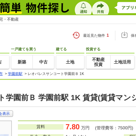
住宅・不動産
1
最近見た物件
保
一戸建てを買う
建てる
投資する
不動産
古
新築
中古
土地
土地活用
投資
市
>
学園前駅
>
レオパレスサンコート学園前Ｂ 1K
学園前Ｂ 学園前駅 1K 賃貸(賃貸マン
を表示
7.80
賃料
万円 (管理費等：7500円)