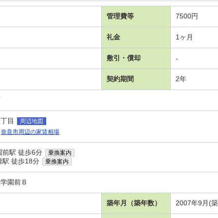
管理費等
7500円
礼金
1ヶ月
敷引・償却
-
契約期間
2年
可
２丁目
周辺地図
奈良市周辺の家賃相場
前駅 徒歩6分
乗換案内
駅 徒歩18分
乗換案内
ト学園前Ｂ
築年月（築年数）
2007年9月(築