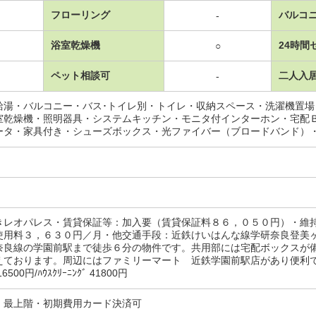
フローリング
バルコ
-
浴室乾燥機
24時間
○
ペット相談可
二人入
-
給湯・バルコニー・バス･トイレ別・トイレ・収納スペース・洗濯機置
室乾燥機・照明器具・システムキッチン・モニタ付インターホン・宅配
ータ・家具付き・シューズボックス・光ファイバー（ブロードバンド）
きレオパレス・賃貸保証等：加入要（賃貸保証料８６，０５０円）・維
使用料３，６３０円／月・他交通手段：近鉄けいはんな線学研奈良登美
奈良線の学園前駅まで徒歩６分の物件です。共用部には宅配ボックスが
えております。周辺にはファミリーマート 近鉄学園前駅店があり便利で
500円/ﾊｳｽｸﾘｰﾆﾝｸﾞ 41800円
・最上階・初期費用カード決済可