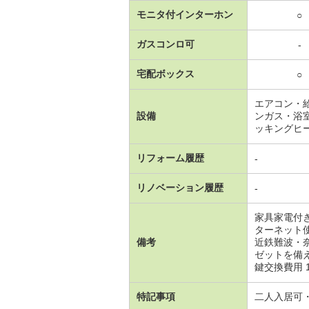
モニタ付インターホン
○
ガスコンロ可
-
宅配ボックス
○
エアコン・
設備
ンガス・浴
ッキングヒ
リフォーム履歴
-
リノベーション履歴
-
家具家電付
ターネット
備考
近鉄難波・
ゼットを備
鍵交換費用 16
特記事項
二人入居可