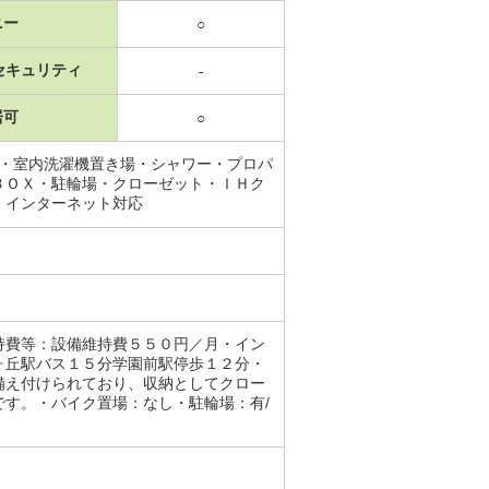
ニー
○
セキュリティ
-
居可
○
場・室内洗濯機置き場・シャワー・プロパ
ＢＯＸ・駐輪場・クローゼット・ＩＨク
・インターネット対応
持費等：設備維持費５５０円／月・イン
ヶ丘駅バス１５分学園前駅停歩１２分・
備え付けられており、収納としてクロー
す。・バイク置場：なし・駐輪場：有/