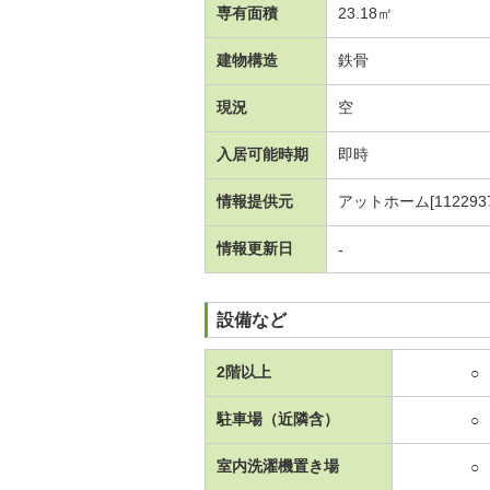
専有面積
23.18㎡
建物構造
鉄骨
現況
空
入居可能時期
即時
情報提供元
アットホーム[1122937
情報更新日
-
設備など
2階以上
○
駐車場（近隣含）
○
室内洗濯機置き場
○