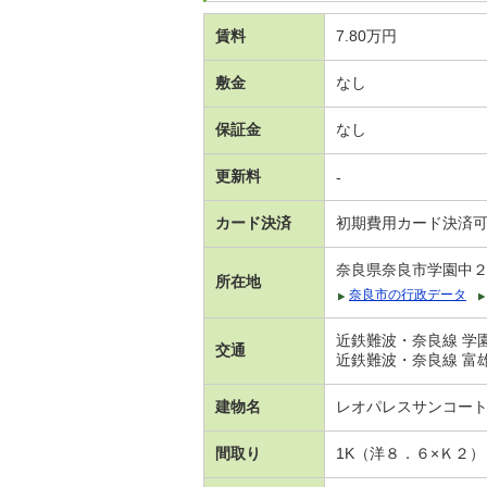
賃料
7.80万円
敷金
なし
保証金
なし
更新料
-
カード決済
初期費用カード決済
奈良県奈良市学園中
所在地
奈良市の行政データ
近鉄難波・奈良線 学園
交通
近鉄難波・奈良線 富雄
建物名
レオパレスサンコー
間取り
1K（洋８．６×Ｋ２）