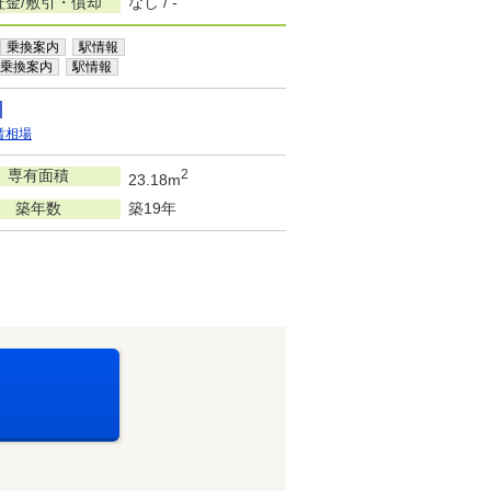
証金/敷引・償却
なし / -
乗換案内
駅情報
乗換案内
駅情報
賃相場
専有面積
2
23.18m
築年数
築19年