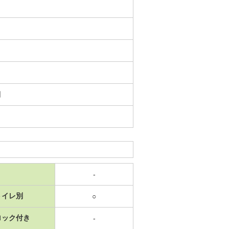
日
-
トイレ別
○
ロック付き
-