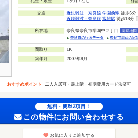
礼金・敷金
1ヶ月 / なし
保
交通
近鉄難波・奈良線
学園前駅
徒歩6分
近鉄難波・奈良線
富雄駅
徒歩18分
所在地
奈良県奈良市学園中２丁目
周辺地図
奈良市の行政データ
奈良市周辺の家
間取り
1K
築年月
2007年9月
おすすめポイント
二人入居可・最上階・初期費用カード決済可
無料・簡単2項目！
この物件にお問い合わせする
お気に入りに追加する