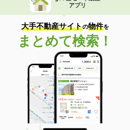
アプリ
大手不動産サイト
物件
の
を
まとめて検索！