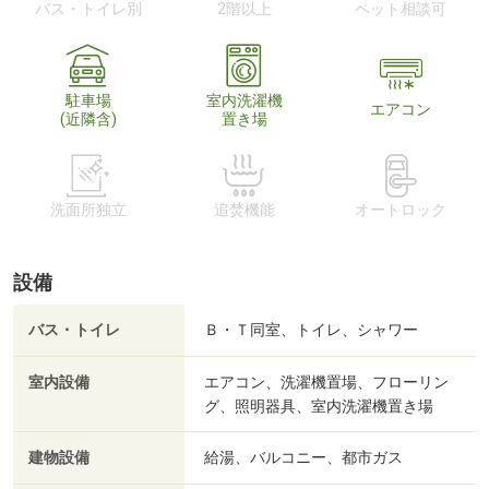
バス・トイレ別
2階以上
ペット相談可
駐車場
室内洗濯機
エアコン
(近隣含)
置き場
洗面所独立
追焚機能
オートロック
設備
バス・トイレ
Ｂ・Ｔ同室、トイレ、シャワー
室内設備
エアコン、洗濯機置場、フローリン
グ、照明器具、室内洗濯機置き場
建物設備
給湯、バルコニー、都市ガス