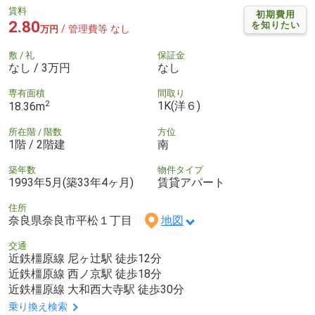
賃料
初期費用
2.80
を知りたい
/ 管理費等 なし
万円
敷 / 礼
保証金
なし / 3万円
なし
専有面積
間取り
2
1K(洋６)
18.36m
所在階 / 階数
方位
1階 / 2階建
南
築年数
物件タイプ
1993年5月(築33年4ヶ月)
賃貸アパート
住所
奈良県奈良市平松１丁目
地図
交通
近鉄橿原線 尼ヶ辻駅 徒歩12分
近鉄橿原線 西ノ京駅 徒歩18分
近鉄橿原線 大和西大寺駅 徒歩30分
乗り換え検索