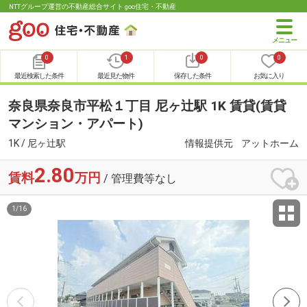
NTTグループ運営の不動産総合サイト goo住宅・不動産
0
1
0
0
最近検索した条件
最近見た物件
保存した条件
お気に入り
奈良県奈良市平松１丁目 尼ヶ辻駅 1K 賃貸(賃貸
マンション・アパート)
1K / 尼ヶ辻駅
情報提供元
アットホーム
2.80
賃料
万円
/ 管理費等なし
1
/
16