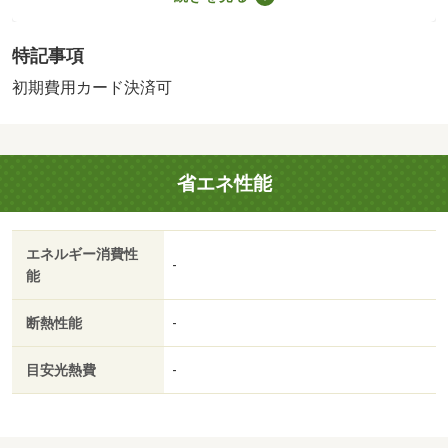
向いており、お部屋の床は主要部あるいは一部がクッショ
ンフロアとなっております。周辺にはローソン 奈良宝来
特記事項
町店があり便利です。・バイク置場：なし・駐輪場：有
初期費用カード決済可
省エネ性能
エネルギー消費性
-
能
断熱性能
-
目安光熱費
-