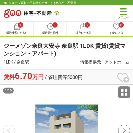
NTTグループ運営の不動産総合サイト goo住宅・不動産
0
1
0
0
最近検索した条件
最近見た物件
保存した条件
お気に入り
ジーメゾン奈良大安寺 奈良駅 1LDK 賃貸(賃貸マ
ンション・アパート)
1LDK / 奈良駅
情報提供元
アットホーム
6.70
賃料
万円
/ 管理費等5000円
1
/
16