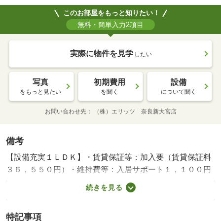
このお部屋をもっと知りたい！
無料・簡単入力2項目
実際に物件を見学
したい
写真
初期費用
設備
をもっと見たい
を聞く
について聞く
お問い合わせ先
（株）エリッツ 奈良新大宮店
備考
【設備充実１ＬＤＫ】・賃貸保証等：加入要（賃貸保証料
３６，５５０円）・維持費等：入居サポート１，１００円
／月・ペット条件：小型犬可／猫可・【ＪＲ奈良駅徒歩１
続きを見る
４分】ペット相談可能です。インターネットを無料で利用
する事ができます。建物のエントランスにはオートロック
特記事項
機能があり、共用部には宅配ボックスが備え付けられてい