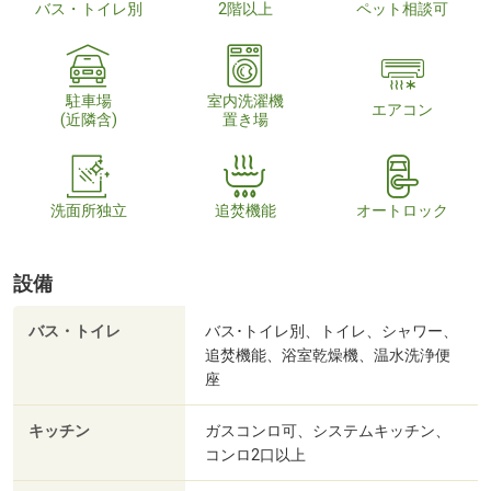
バス・トイレ別
2階以上
ペット相談可
駐車場
室内洗濯機
エアコン
(近隣含)
置き場
洗面所独立
追焚機能
オートロック
設備
バス・トイレ
バス･トイレ別、トイレ、シャワー、
追焚機能、浴室乾燥機、温水洗浄便
座
キッチン
ガスコンロ可、システムキッチン、
コンロ2口以上