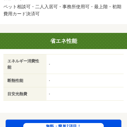
ます。・バイク置場：有（無料）・駐輪場：有/鍵交換費
ペット相談可・二人入居可・事務所使用可・最上階・初期
用 22000円/その他 20000円
費用カード決済可
省エネ性能
エネルギー消費性
-
能
断熱性能
-
目安光熱費
-
無料・簡単2項目！