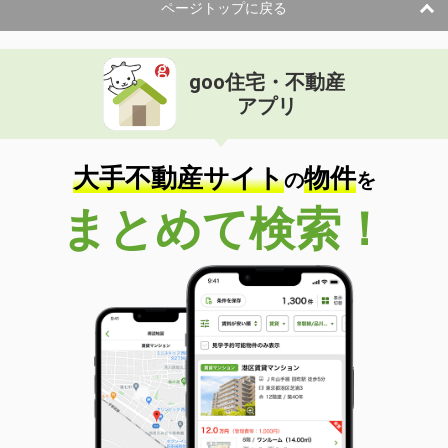
ページトップに戻る
goo住宅・不動産
アプリ
大手不動産サイト
物件
の
を
まとめて検索！