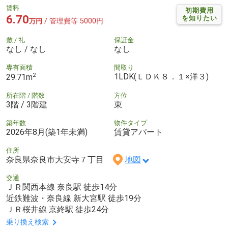
賃料
初期費用
6.70
を知りたい
/ 管理費等 5000円
万円
敷 / 礼
保証金
なし / なし
なし
専有面積
間取り
2
1LDK(ＬＤＫ８．１×洋３)
29.71m
所在階 / 階数
方位
3階 / 3階建
東
築年数
物件タイプ
2026年8月(築1年未満)
賃貸アパート
住所
奈良県奈良市大安寺７丁目
地図
交通
ＪＲ関西本線 奈良駅 徒歩14分
近鉄難波・奈良線 新大宮駅 徒歩19分
ＪＲ桜井線 京終駅 徒歩24分
乗り換え検索