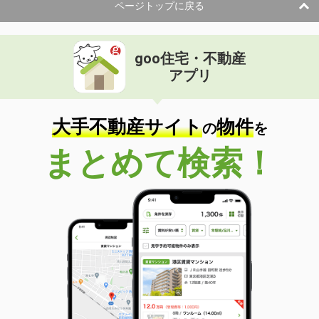
ページトップに戻る
goo住宅・不動産
アプリ
大手不動産サイト
物件
の
を
まとめて検索！