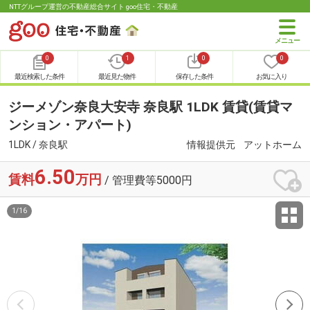
NTTグループ運営の不動産総合サイト goo住宅・不動産
0
1
0
0
最近検索した条件
最近見た物件
保存した条件
お気に入り
ジーメゾン奈良大安寺 奈良駅 1LDK 賃貸(賃貸マ
ンション・アパート)
1LDK / 奈良駅
情報提供元
アットホーム
6.50
賃料
万円
/ 管理費等5000円
1
/
16