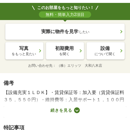
このお部屋をもっと知りたい！
無料・簡単入力2項目
実際に物件を見学
したい
写真
初期費用
設備
をもっと見たい
を聞く
について聞く
お問い合わせ先
（株）エリッツ 大和八木店
備考
【設備充実１ＬＤＫ】・賃貸保証等：加入要（賃貸保証料
３５，５５０円）・維持費等：入居サポート１，１００円
／月・ペット条件：小型犬可／猫可・【ＪＲ奈良駅徒歩１
続きを見る
４分】ペット相談可能です。インターネットを無料で利用
する事ができます。建物のエントランスにはオートロック
特記事項
機能があり、共用部には宅配ボックスが備え付けられてい