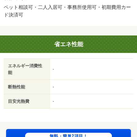
ます。・バイク置場：有（無料）・駐輪場：有/鍵交換費
ペット相談可・二人入居可・事務所使用可・初期費用カー
用 22000円/その他 20000円
ド決済可
省エネ性能
エネルギー消費性
-
能
断熱性能
-
目安光熱費
-
無料・簡単2項目！