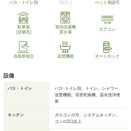
バス・トイレ別
2階以上
ペット相談可
駐車場
室内洗濯機
エアコン
(近隣含)
置き場
洗面所独立
追焚機能
オートロック
設備
バス・トイレ
バス･トイレ別、トイレ、シャワー、
追焚機能、浴室乾燥機、温水洗浄便
座
キッチン
ガスコンロ可、システムキッチン、
コンロ2口以上