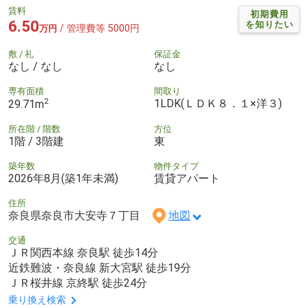
賃料
初期費用
6.50
を知りたい
/ 管理費等 5000円
万円
敷 / 礼
保証金
なし / なし
なし
専有面積
間取り
2
1LDK(ＬＤＫ８．１×洋３)
29.71m
所在階 / 階数
方位
1階 / 3階建
東
築年数
物件タイプ
2026年8月(築1年未満)
賃貸アパート
住所
奈良県奈良市大安寺７丁目
地図
交通
ＪＲ関西本線 奈良駅 徒歩14分
近鉄難波・奈良線 新大宮駅 徒歩19分
ＪＲ桜井線 京終駅 徒歩24分
乗り換え検索