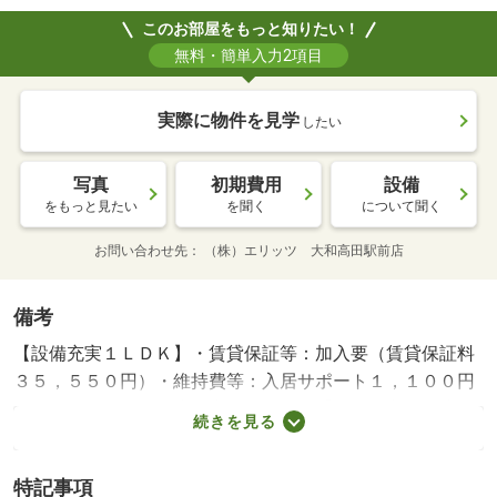
このお部屋をもっと知りたい！
無料・簡単入力2項目
実際に物件を見学
したい
写真
初期費用
設備
をもっと見たい
を聞く
について聞く
お問い合わせ先
（株）エリッツ 大和高田駅前店
備考
【設備充実１ＬＤＫ】・賃貸保証等：加入要（賃貸保証料
３５，５５０円）・維持費等：入居サポート１，１００円
／月・ペット条件：小型犬可／猫可・【ＪＲ奈良駅徒歩１
続きを見る
４分】ペット相談可能です。インターネットを無料で利用
する事ができます。建物のエントランスにはオートロック
特記事項
機能があり、共用部には宅配ボックスが備え付けられてい