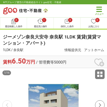
NTTグループ運営の不動産総合サイト goo住宅・不動産
0
1
0
0
最近検索した条件
最近見た物件
保存した条件
お気に入り
ジーメゾン奈良大安寺 奈良駅 1LDK 賃貸(賃貸マ
ンション・アパート)
1LDK / 奈良駅
情報提供元
アットホーム
6.50
賃料
万円
/ 管理費等5000円
1
/
16