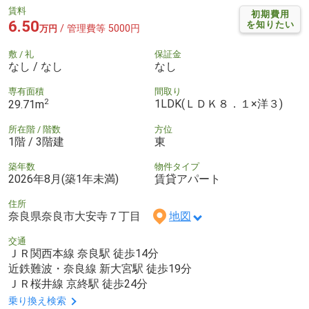
賃料
初期費用
6.50
を知りたい
/ 管理費等 5000円
万円
敷 / 礼
保証金
なし / なし
なし
専有面積
間取り
2
1LDK(ＬＤＫ８．１×洋３)
29.71m
所在階 / 階数
方位
1階 / 3階建
東
築年数
物件タイプ
2026年8月(築1年未満)
賃貸アパート
住所
奈良県奈良市大安寺７丁目
地図
交通
ＪＲ関西本線 奈良駅 徒歩14分
近鉄難波・奈良線 新大宮駅 徒歩19分
ＪＲ桜井線 京終駅 徒歩24分
乗り換え検索