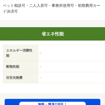
ます。・バイク置場：有（無料）・駐輪場：有/鍵交換費
ペット相談可・二人入居可・事務所使用可・初期費用カー
用 22000円/その他 20000円
ド決済可
省エネ性能
エネルギー消費性
-
能
断熱性能
-
目安光熱費
-
無料・簡単2項目！