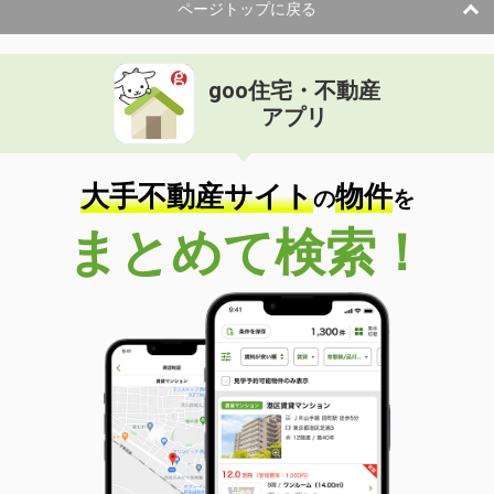
ページトップに戻る
goo住宅・不動産
アプリ
大手不動産サイト
物件
の
を
まとめて検索！