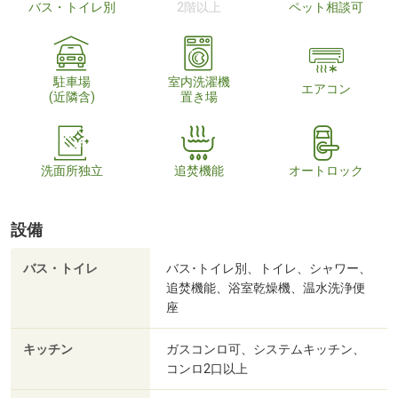
バス・トイレ別
2階以上
ペット相談可
駐車場
室内洗濯機
エアコン
(近隣含)
置き場
洗面所独立
追焚機能
オートロック
設備
バス・トイレ
バス･トイレ別、トイレ、シャワー、
追焚機能、浴室乾燥機、温水洗浄便
座
キッチン
ガスコンロ可、システムキッチン、
コンロ2口以上