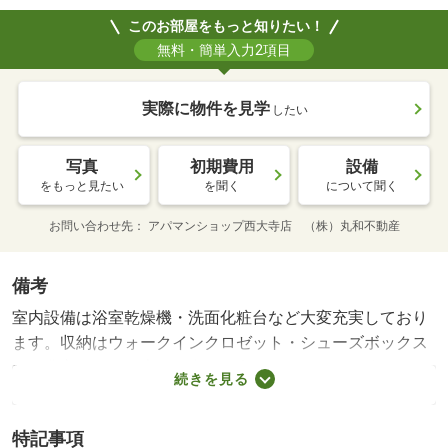
このお部屋をもっと知りたい！
無料・簡単入力2項目
実際に物件を見学
したい
写真
初期費用
設備
をもっと見たい
を聞く
について聞く
お問い合わせ先
アパマンショップ西大寺店 （株）丸和不動産
備考
室内設備は浴室乾燥機・洗面化粧台など大変充実しており
ます。収納はウォークインクロゼット・シューズボックス
など豊富なので、広々と空間を利用することも可能です。
続きを見る
知らない人が来た時でも玄関を開ける必要がなくなるＴＶ
インターホンを備えております。共用部には宅配ボックス
特記事項
があるので、荷物の受け取りのために早く帰宅する必要が