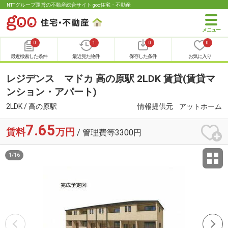
NTTグループ運営の不動産総合サイト goo住宅・不動産
0
1
0
0
最近検索した条件
最近見た物件
保存した条件
お気に入り
レジデンス マドカ 高の原駅 2LDK 賃貸(賃貸マ
ンション・アパート)
2LDK / 高の原駅
情報提供元
アットホーム
7.65
賃料
万円
/ 管理費等3300円
1
/
16