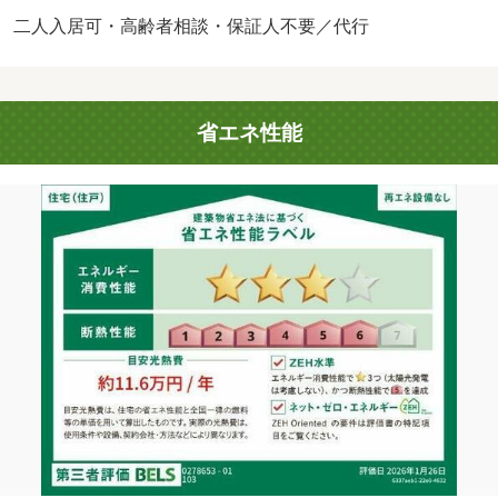
ありません。入居後すぐに無料でインターネットをお使い
二人入居可・高齢者相談・保証人不要／代行
いただけるので、忙しくてネット回線を契約する時間がと
れない方にもおすすめです。エアコン付きのアパートなの
で、快適に生活できます。バルコニー付きのアパートで
省エネ性能
す。駐輪場が付いている物件です。自分好みの住環境を整
えられる、新築の物件です。学生や友達同士で一緒に暮ら
せるお住まいです。青春を謳歌するならこちらの物件。防
犯カメラを設置しているので、犯罪の抑止や不法投棄など
による入居者同士のトラブルを減らせます。・賃貸保証
等：加入要（ハウスリーブ ハウスリーブ株式会社 契約
時保証委託料：２．２万／月額保証委託料：賃料総額の
２．２％又は５．５％ ※ペット可は２．５万／２．
５％）・管理形態／管理員の勤務形態：不在・他交通手
段：近鉄京都線大和西大寺駅バス１１分南押熊停歩５分／
近鉄難波・奈良線学園前駅バス１８分県営平城住宅停歩６
分・知らない人が来た時でも玄関を開ける必要がなくなる
ＴＶインターホンが付いております。室内設備は洗面化粧
台・浴室乾燥機など豊富に揃っており、過ごしやすいお部