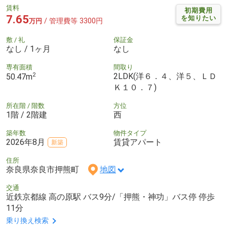
賃料
初期費用
7.65
を知りたい
/ 管理費等 3300円
万円
敷 / 礼
保証金
なし / 1ヶ月
なし
専有面積
間取り
2
2LDK(洋６．４、洋５、ＬＤ
50.47m
Ｋ１０．７)
所在階 / 階数
方位
1階 / 2階建
西
築年数
物件タイプ
2026年8月
賃貸アパート
新築
住所
奈良県奈良市押熊町
地図
交通
近鉄京都線 高の原駅 バス9分/「押熊・神功」バス停 停歩
11分
乗り換え検索