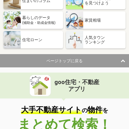
住まいのコラム
を見つけよう
暮らしのデータ
家賃相場
(補助金・助成金情報)
人気タウン
住宅ローン
ランキング
ページトップに戻る
goo住宅・不動産
アプリ
大手不動産サイト
物件
の
を
まとめて検索！