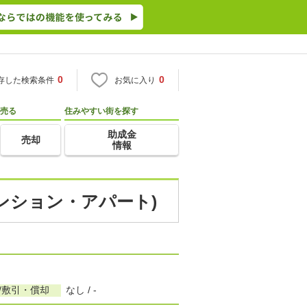
0
0
存した検索条件
お気に入り
売る
住みやすい街を探す
助成金
売却
情報
マンション・アパート)
/敷引・償却
なし / -