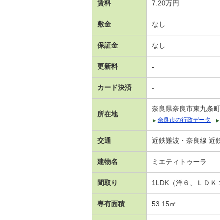
賃料
7.20万円
敷金
なし
保証金
なし
更新料
-
カード決済
-
奈良県奈良市東九条
所在地
奈良市の行政データ
交通
近鉄難波・奈良線 近鉄
建物名
ミエティトゥーラ
間取り
1LDK（洋６、ＬＤＫ
専有面積
53.15㎡