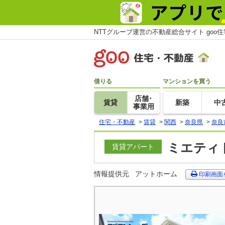
NTTグループ運営の不動産総合サイト goo
借りる
マンションを買う
店舗･
賃貸
新築
中
事業用
住宅・不動産
>
賃貸
>
関西
>
奈良県
>
奈良
ミエティト
賃貸アパート
情報提供元
アットホーム
印刷画面