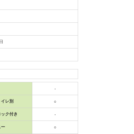
9日
-
トイレ別
○
ロック付き
-
ニー
○