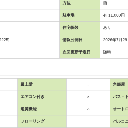
方位
西
駐車場
有 11,000円
住宅保険
あり
225]
情報公開日
2026年7月2
次回更新予定日
随時
最上階
角部屋
-
エアコン付き
バス・
○
追焚機能
オート
○
フローリング
バルコ
-