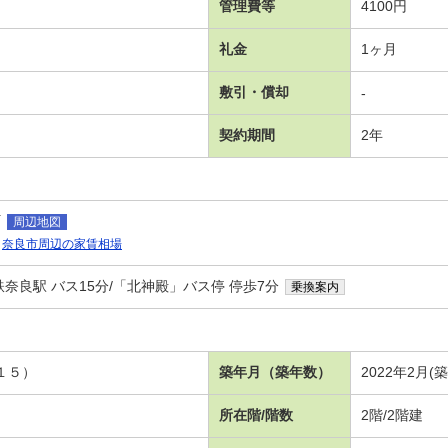
管理費等
4100円
礼金
1ヶ月
敷引・償却
-
契約期間
2年
町
周辺地図
奈良市周辺の家賃相場
奈良駅 バス15分/「北神殿」バス停 停歩7分
乗換案内
１５）
築年月（築年数）
2022年2月(
所在階/階数
2階/2階建