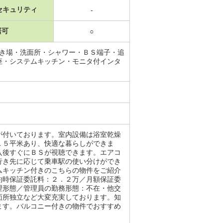
セキュリティ
-
居可
○
置き場・洗面所・シャワー・ＢＳ端子・追
座・システムキッチン・モニタ付インタ
が付いております。室内設備は浴室乾燥
１５平米あり、快適な暮らしができま
入後すぐにＢＳが視聴できます。エアコ
行き先に応じて乗車駅の使い分けができ
ムキッチン付きのこちらの物件をご紹介
約時保証委託料：２．２万／月額保証委
理形態／管理員の勤務形態：不在・他交
面所独立など大変充実しております。知
ます。バルコニー付きの物件でおすすめ