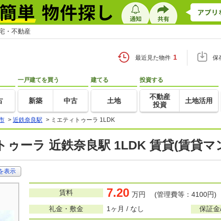
住宅・不動産
1
最近見た物件
保
一戸建てを買う
建てる
投資する
不動産
古
新築
中古
土地
土地活用
投資
市
>
近鉄奈良駅
>
ミエティトゥーラ 1LDK
ゥーラ 近鉄奈良駅 1LDK 賃貸(賃貸
を表示
7.20
賃料
万円 (管理費等：4100円)
礼金・敷金
1ヶ月 / なし
保証金