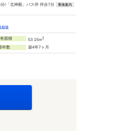
5分/「北神殿」バス停 停歩7分
乗換案内
賃相場
有面積
2
53.15m
築年数
築4年7ヶ月