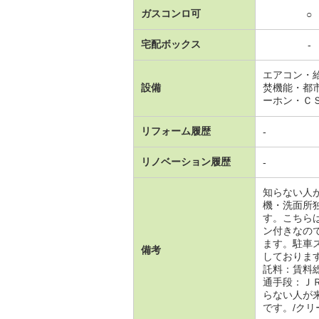
ガスコンロ可
○
宅配ボックス
-
エアコン・
設備
焚機能・都
ーホン・Ｃ
リフォーム履歴
-
リノベーション履歴
-
知らない人
機・洗面所
す。こちら
ン付きなの
ます。駐車
備考
しておりま
託料：賃料
通手段：Ｊ
らない人が
です。/クリー