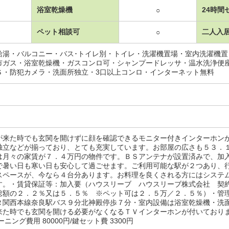
浴室乾燥機
24時間
○
ペット相談可
二人入
○
給湯・バルコニー・バス･トイレ別・トイレ・洗濯機置場・室内洗濯機
市ガス・浴室乾燥機・ガスコンロ可・シャンプードレッサ・温水洗浄便
Ｓ・防犯カメラ・洗面所独立・3口以上コンロ・インターネット無料
が来た時でも玄関を開けずに顔を確認できるモニター付きインターホン
独立などが揃っており、とても充実しています。お部屋の広さも５３．
は月々の家賃が７．４万円の物件です。ＢＳアンテナが設置済みで、加
で暑い日も寒い日も安心して過ごせます。ご利用可能な駅が２つあり、
スペースが、今なら４台分あります。お料理を良くされる方にはシステ
す。・賃貸保証等：加入要（ハウスリーブ ハウスリーブ株式会社 契
総額の２．２％又は５．５％ ※ペット可は２．５万／２．５％）・管
Ｒ関西本線奈良駅バス９分北神殿停歩７分・室内設備は浴室乾燥機・洗
来た時でも玄関を開ける必要がなくなるＴＶインターホンが付いており
ニング費用 80000円/鍵セット費 3300円