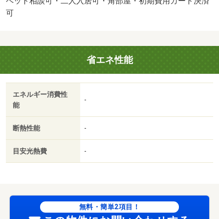
ペット相談可・二人入居可・角部屋・初期費用カード決済
顔を確認する事ができます。・バイク置場：有（無料）・
可
駐輪場：有/鍵交換費用 22000円/ﾊｳｽｸﾘｰﾆﾝｸﾞ 33000円
省エネ性能
エネルギー消費性
-
能
断熱性能
-
目安光熱費
-
無料・簡単2項目！