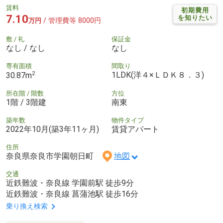
賃料
初期費用
7.10
を知りたい
/ 管理費等 8000円
万円
敷 / 礼
保証金
なし / なし
なし
専有面積
間取り
2
1LDK(洋４×ＬＤＫ８．３)
30.87m
所在階 / 階数
方位
1階 / 3階建
南東
築年数
物件タイプ
2022年10月(築3年11ヶ月)
賃貸アパート
住所
奈良県奈良市学園朝日町
地図
交通
近鉄難波・奈良線 学園前駅 徒歩9分
近鉄難波・奈良線 菖蒲池駅 徒歩16分
乗り換え検索