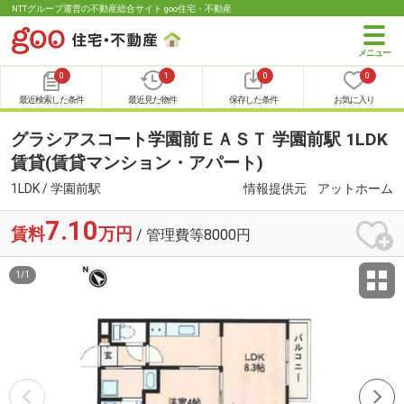
NTTグループ運営の不動産総合サイト goo住宅・不動産
0
1
0
0
最近検索した条件
最近見た物件
保存した条件
お気に入り
グラシアスコート学園前ＥＡＳＴ 学園前駅 1LDK
賃貸(賃貸マンション・アパート)
1LDK / 学園前駅
情報提供元
アットホーム
7.10
賃料
万円
/ 管理費等8000円
1
/
1