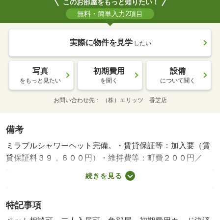
このお部屋をもっと知りたい！
無料・簡単入力2項目
実際に物件を見学
したい
写真
初期費用
設備
をもっと見たい
を聞く
について聞く
お問い合わせ先
（株）エリッツ 香芝店
備考
ミラブルシャワーヘット完備。・賃貸保証等：加入要（賃
貸保証料３９，６００円）・維持費等：町費２００円／
月・ペット条件：小型犬可／猫可・他交通手段：近鉄京都
続きを見る
線高の原駅バス２３分鶴舞一丁目停歩５分・学園前駅まで
徒歩９分の物件です。ペット相談可能です。宅配ボックス
特記事項
が備え付けられており、お部屋は角部屋で隣室の騒音の影
響を受けにくい傾向にあります。ＴＶドアホンで訪問者の