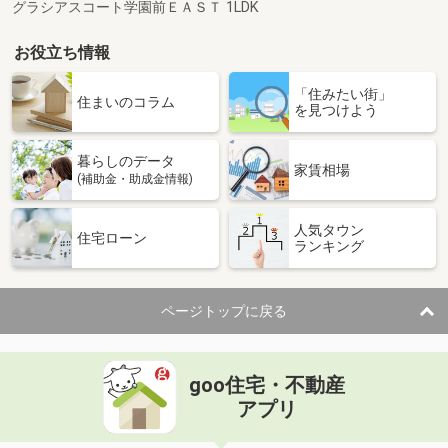
グラシアスコート学園前ＥＡＳＴ 1LDK
お役立ち情報
「住みたい街」
住まいのコラム
を見つけよう
暮らしのデータ
家賃相場
(補助金・助成金情報)
人気タウン
住宅ローン
ランキング
ページトップに戻る
goo住宅・不動産
アプリ