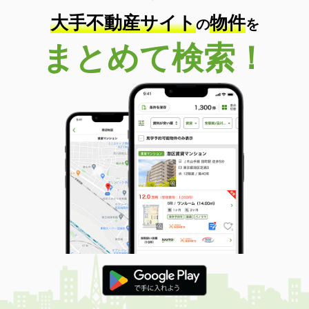
大手不動産サイト
物件
の
を
まとめて検索！