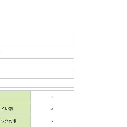
日
-
トイレ別
○
ロック付き
-