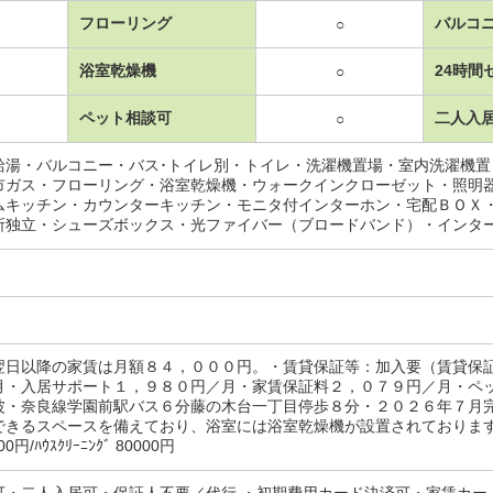
フローリング
バルコ
○
浴室乾燥機
24時間
○
ペット相談可
二人入
○
給湯・バルコニー・バス･トイレ別・トイレ・洗濯機置場・室内洗濯機
市ガス・フローリング・浴室乾燥機・ウォークインクローゼット・照明
ムキッチン・カウンターキッチン・モニタ付インターホン・宅配ＢＯＸ
所独立・シューズボックス・光ファイバー（ブロードバンド）・インタ
翌日以降の家賃は月額８４，０００円。・賃貸保証等：加入要（賃貸保
月・入居サポート１，９８０円／月・家賃保証料２，０７９円／月・ペ
波・奈良線学園前駅バス６分藤の木台一丁目停歩８分・２０２６年７月
できるスペースを備えており、浴室には浴室乾燥機が設置されております
円/ﾊｳｽｸﾘｰﾆﾝｸﾞ 80000円