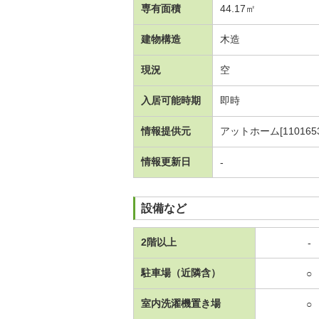
専有面積
44.17㎡
建物構造
木造
現況
空
入居可能時期
即時
情報提供元
アットホーム[1101653
情報更新日
-
設備など
2階以上
-
駐車場（近隣含）
○
室内洗濯機置き場
○