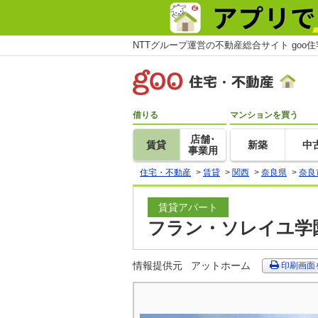
NTTグループ運営の不動産総合サイト goo
借りる
マンションを買う
店舗･
賃貸
新築
中
事業用
住宅・不動産
>
賃貸
>
関西
>
奈良県
>
奈良
賃貸アパート
フラン・ソレイユ学園
情報提供元
アットホーム
印刷画面