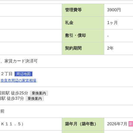
管理費等
3900円
礼金
1ヶ月
敷引・償却
-
契約期間
2年
可、家賃カード決済可
台２丁目
周辺地図
奈良市周辺の家賃相場
前駅 徒歩25分
乗換案内
駅 徒歩37分
乗換案内
園前
ＤＫ１１．５）
築年月（築年数）
2026年7月
新