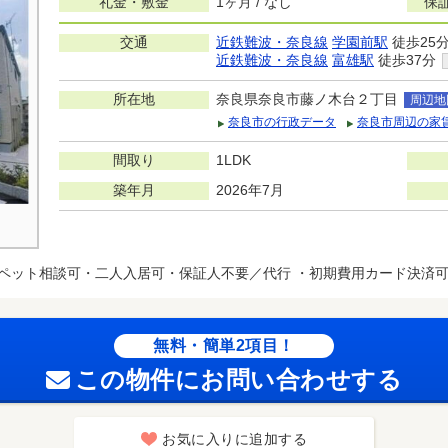
礼金・敷金
1ヶ月 / なし
保
交通
近鉄難波・奈良線
学園前駅
徒歩25
近鉄難波・奈良線
富雄駅
徒歩37分
所在地
奈良県奈良市藤ノ木台２丁目
周辺地
奈良市の行政データ
奈良市周辺の家
間取り
1LDK
築年月
2026年7月
ペット相談可・二人入居可・保証人不要／代行 ・初期費用カード決済
無料・簡単2項目！
この物件にお問い合わせする
お気に入りに追加する