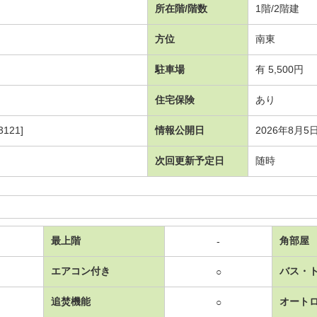
所在階/階数
1階/2階建
方位
南東
駐車場
有 5,500円
住宅保険
あり
121]
情報公開日
2026年8月5
次回更新予定日
随時
最上階
角部屋
-
エアコン付き
バス・
○
追焚機能
オート
○