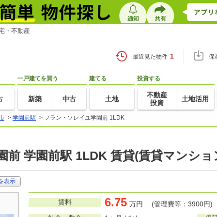
住宅・不動産
1
最近見た物件
保
一戸建てを買う
建てる
投資する
不動産
古
新築
中古
土地
土地活用
投資
市
>
学園前駅
>
フラン・ソレイユ学園前 1LDK
前 学園前駅 1LDK 賃貸(賃貸マンショ
を表示
6.75
賃料
万円 (管理費等：3900円)