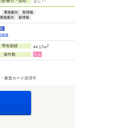
証金/敷引・償却
なし / -
分
乗換案内
駅情報
乗換案内
駅情報
図
賃相場
専有面積
2
44.17m
築年数
新築
可・家賃カード決済可