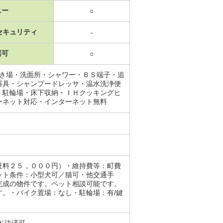
ニー
○
セキュリティ
-
居可
○
置き場・洗面所・シャワー・ＢＳ端子・追
器具・シャンプードレッサ・温水洗浄便
・駐輪場・床下収納・ＩＨクッキングヒ
ーネット対応・インターネット無料
証料２５，０００円）・維持費等：町費
ット条件：小型犬可／猫可・他交通手
完成の物件です。ペット相談可能です。
。・バイク置場：なし・駐輪場：有/鍵