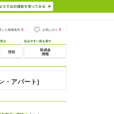
0
0
存した検索条件
お気に入り
売る
住みやすい街を探す
助成金
売却
情報
ン・アパート)