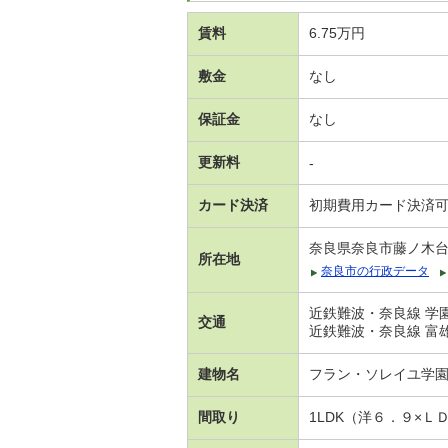
賃料
6.75万円
敷金
なし
保証金
なし
更新料
-
カード決済
初期費用カード決済
奈良県奈良市藤ノ木
所在地
奈良市の行政データ
近鉄難波・奈良線 学園
交通
近鉄難波・奈良線 富雄
建物名
フラン・ソレイユ学
間取り
1LDK（洋６．９×Ｌ