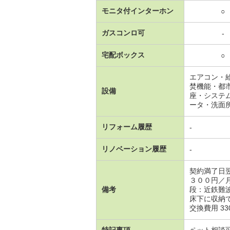
モニタ付インターホン
○
ガスコンロ可
-
宅配ボックス
○
エアコン・
焚機能・都
設備
座・システ
ータ・洗面
リフォーム履歴
-
リノベーション履歴
-
契約満了日
３００円／
備考
段：近鉄難
床下に収納
交換費用 3300