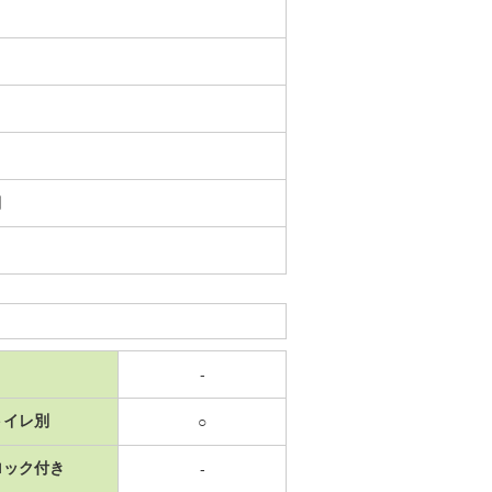
日
-
トイレ別
○
ロック付き
-