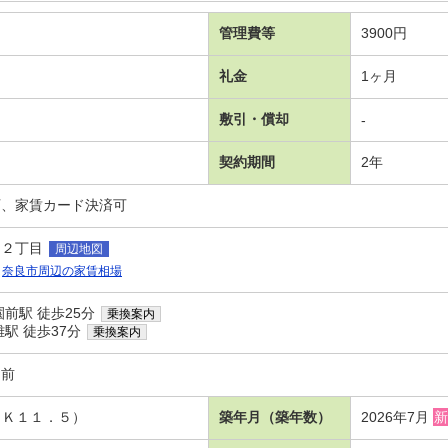
管理費等
3900円
礼金
1ヶ月
敷引・償却
-
契約期間
2年
可、家賃カード決済可
台２丁目
周辺地図
奈良市周辺の家賃相場
前駅 徒歩25分
乗換案内
駅 徒歩37分
乗換案内
園前
ＤＫ１１．５）
築年月（築年数）
2026年7月
新