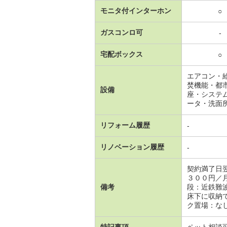
モニタ付インターホン
○
ガスコンロ可
-
宅配ボックス
○
エアコン・
焚機能・都
設備
座・システ
ータ・洗面
リフォーム履歴
-
リノベーション履歴
-
契約満了日
３００円／
備考
段：近鉄難
床下に収納
ク置場：なし・