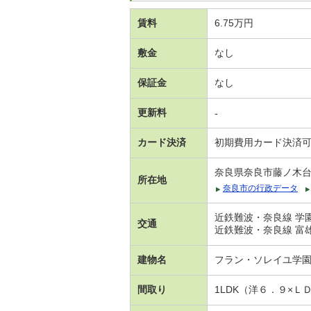
賃料
6.75万円
敷金
なし
保証金
なし
更新料
-
カード決済
初期費用カード決済
奈良県奈良市藤ノ木
所在地
奈良市の行政データ
近鉄難波・奈良線 学園
交通
近鉄難波・奈良線 富雄
建物名
フラン・ソレイユ学
間取り
1LDK（洋６．９×Ｌ