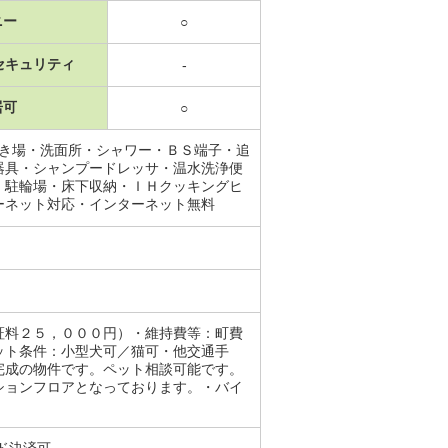
ニー
○
セキュリティ
-
居可
○
置き場・洗面所・シャワー・ＢＳ端子・追
器具・シャンプードレッサ・温水洗浄便
・駐輪場・床下収納・ＩＨクッキングヒ
ーネット対応・インターネット無料
証料２５，０００円）・維持費等：町費
ット条件：小型犬可／猫可・他交通手
完成の物件です。ペット相談可能です。
ションフロアとなっております。・バイ