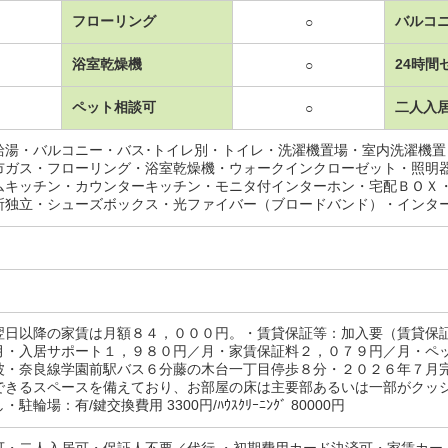
フローリング
バルコ
○
浴室乾燥機
24時間
○
ペット相談可
二人入
○
給湯・バルコニー・バス･トイレ別・トイレ・洗濯機置場・室内洗濯機
市ガス・フローリング・浴室乾燥機・ウォークインクローゼット・照明
ムキッチン・カウンターキッチン・モニタ付インターホン・宅配ＢＯＸ
所独立・シューズボックス・光ファイバー（ブロードバンド）・インタ
翌日以降の家賃は月額８４，０００円。・賃貸保証等：加入要（賃貸保
月・入居サポート１，９８０円／月・家賃保証料２，０７９円／月・ペ
波・奈良線学園前駅バス６分藤の木台一丁目停歩８分・２０２６年７月
できるスペースを備えており、お部屋の床は主要部あるいは一部がクッ
駐輪場：有/鍵交換費用 3300円/ﾊｳｽｸﾘｰﾆﾝｸﾞ 80000円