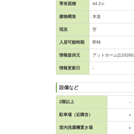
専有面積
44.2㎡
建物構造
木造
現況
空
入居可能時期
即時
情報提供元
アットホーム[1101652
情報更新日
-
設備など
2階以上
-
駐車場（近隣含）
○
室内洗濯機置き場
○