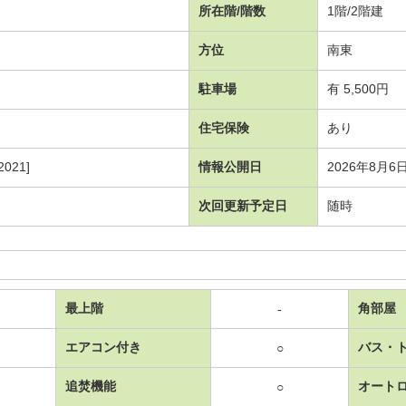
所在階/階数
1階/2階建
方位
南東
駐車場
有 5,500円
住宅保険
あり
021]
情報公開日
2026年8月6
次回更新予定日
随時
最上階
角部屋
-
エアコン付き
バス・
○
追焚機能
オート
○