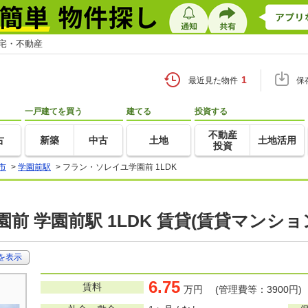
住宅・不動産
1
最近見た物件
保
一戸建てを買う
建てる
投資する
不動産
古
新築
中古
土地
土地活用
投資
市
>
学園前駅
>
フラン・ソレイユ学園前 1LDK
前 学園前駅 1LDK 賃貸(賃貸マンショ
を表示
6.75
賃料
万円 (管理費等：3900円)