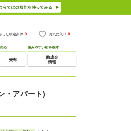
0
0
存した検索条件
お気に入り
売る
住みやすい街を探す
助成金
売却
情報
ン・アパート)