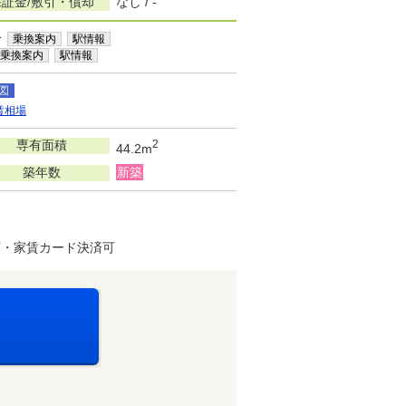
保証金/敷引・償却
なし / -
分
乗換案内
駅情報
乗換案内
駅情報
図
賃相場
専有面積
2
44.2m
築年数
新築
可・家賃カード決済可