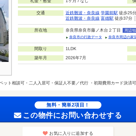
礼金・敷金
1ヶ月 / なし
交通
近鉄難波・奈良線
学園前駅
徒歩25
近鉄難波・奈良線
富雄駅
徒歩37分
所在地
奈良県奈良市藤ノ木台２丁目
周辺地
奈良市の行政データ
奈良市周辺の家
間取り
1LDK
築年月
2026年7月
ペット相談可・二人入居可・保証人不要／代行 ・初期費用カード決済
無料・簡単2項目！
この物件にお問い合わせする
お気に入りに追加する