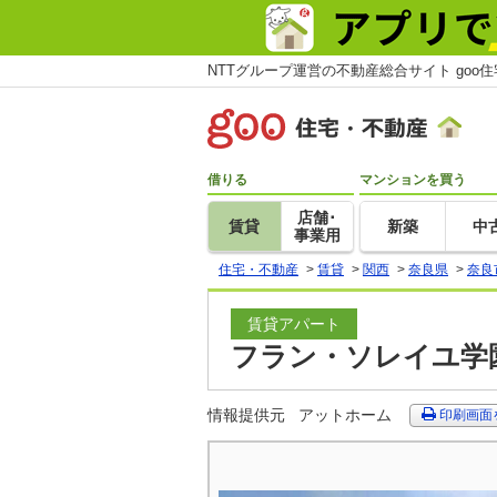
NTTグループ運営の不動産総合サイト goo
借りる
マンションを買う
店舗･
賃貸
新築
中
事業用
住宅・不動産
>
賃貸
>
関西
>
奈良県
>
奈良
賃貸アパート
フラン・ソレイユ学園
情報提供元
アットホーム
印刷画面