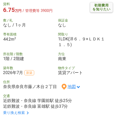
賃料
初期費用
6.75
を知りたい
/ 管理費等 3900円
万円
敷 / 礼
保証金
なし / 1ヶ月
なし
専有面積
間取り
2
1LDK(洋６．９×ＬＤＫ１
44.2m
１．５)
所在階 / 階数
方位
1階 / 2階建
南東
築年数
物件タイプ
2026年7月
賃貸アパート
新築
住所
奈良県奈良市藤ノ木台２丁目
地図
交通
近鉄難波・奈良線 学園前駅 徒歩25分
近鉄難波・奈良線 富雄駅 徒歩37分
乗り換え検索