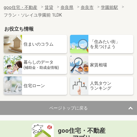
goo住宅・不動産
賃貸
奈良県
奈良市
学園前駅
フラン・ソレイユ学園前 1LDK
お役立ち情報
「住みたい街」
住まいのコラム
を見つけよう
暮らしのデータ
家賃相場
(補助金・助成金情報)
人気タウン
住宅ローン
ランキング
ページトップに戻る
goo住宅・不動産