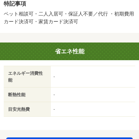
特記事項
木台一丁目停歩８分・２０２６年７月完成の物件です。ペ
ット相談可能です。お部屋の床は主要部あるいは一部がク
ペット相談可・二人入居可・保証人不要／代行 ・初期費用
ッションフロアとなっており、床下に収納できるスペース
カード決済可・家賃カード決済可
を備えております。・バイク置場：なし・駐輪場：有/鍵交
換費用 3300円/ﾊｳｽｸﾘｰﾆﾝｸﾞ 80000円
省エネ性能
エネルギー消費性
-
能
断熱性能
-
目安光熱費
-