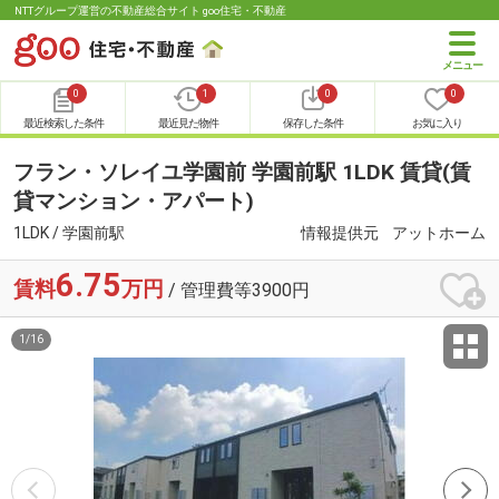
NTTグループ運営の不動産総合サイト goo住宅・不動産
0
1
0
0
最近検索した条件
最近見た物件
保存した条件
お気に入り
フラン・ソレイユ学園前 学園前駅 1LDK 賃貸(賃
貸マンション・アパート)
1LDK / 学園前駅
情報提供元
アットホーム
6.75
賃料
万円
/ 管理費等3900円
1
/
16