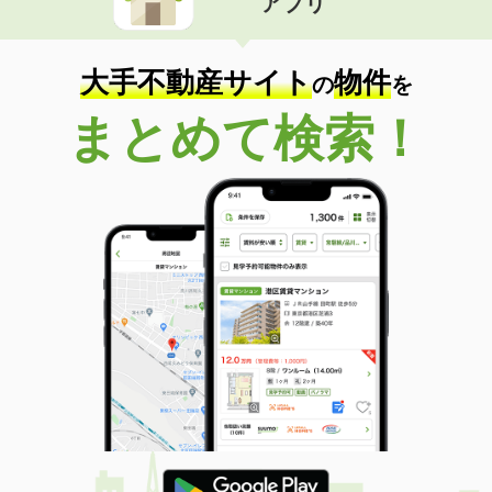
アプリ
大手不動産サイト
物件
の
を
まとめて検索！