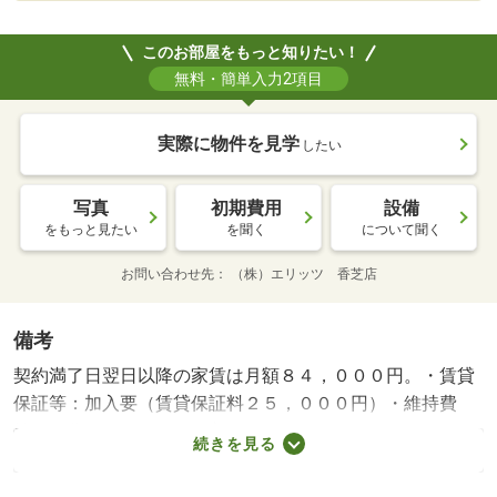
このお部屋をもっと知りたい！
無料・簡単入力2項目
実際に物件を見学
したい
写真
初期費用
設備
をもっと見たい
を聞く
について聞く
お問い合わせ先
（株）エリッツ 香芝店
備考
契約満了日翌日以降の家賃は月額８４，０００円。・賃貸
保証等：加入要（賃貸保証料２５，０００円）・維持費
等：町費３００円／月・入居サポート１，９８０円／月・
続きを見る
家賃保証料２，０７９円／月・ペット条件：小型犬可／猫
可・他交通手段：近鉄難波・奈良線学園前駅バス６分藤の