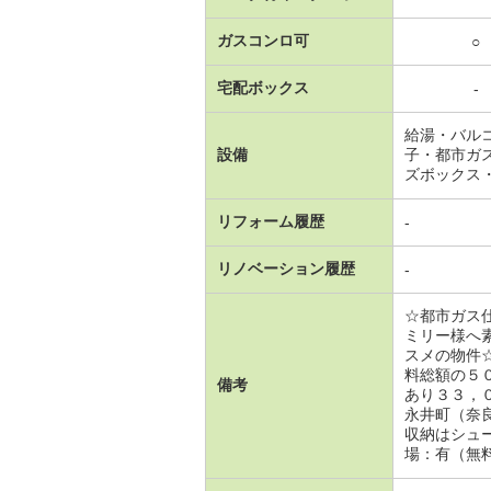
ガスコンロ可
○
宅配ボックス
-
給湯・バル
設備
子・都市ガ
ズボックス
リフォーム履歴
-
リノベーション履歴
-
☆都市ガス
ミリー様へ
スメの物件
料総額の５
備考
あり３３，
永井町（奈
収納はシュ
場：有（無