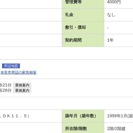
管理費等
4000円
礼金
なし
敷引・償却
-
契約期間
1年
町
周辺地図
奈良市周辺の家賃相場
歩21分
乗換案内
歩28分
乗換案内
、ＬＤＫ１１．５）
築年月（築年数）
1999年1月(
所在階/階数
2階/2階建