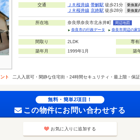
交通
ＪＲ桜井線
帯解駅
徒歩21分
乗換案
ＪＲ桜井線
京終駅
徒歩28分
乗換案
所在地
奈良県奈良市北永井町
周辺地図
奈良市の行政データ
奈良市周辺の家
間取り
2LDK
専有
築年月
1999年1月
築
イント
二人入居可・閑静な住宅街・24時間セキュリティ・最上階・保
無料・簡単2項目！
この物件にお問い合わせする
お気に入りに追加する