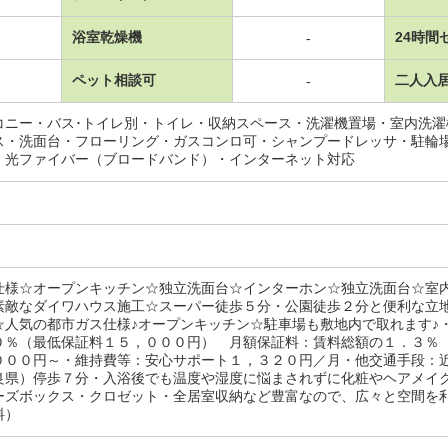
浴室乾燥機
24時間
-
ペット相談可
二人入
-
コニー・バス･トイレ別・トイレ・収納スペース・洗濯機置場・室内洗
ス・洗面台・フローリング・ガスコンロ可・シャンプードレッサ・駐輪
・光ファイバー（ブロードバンド）・インターネット対応
仕様☆オープンキッチン☆独立洗面台☆インターホン☆独立洗面台☆室
素敵なダイワハウス施工☆スーパー徒歩５分・公園徒歩２分と便利な立
☆人気の都市ガス仕様♪オープンキッチン☆駐車場も敷地内で取れます♪
０％（最低保証料１５，０００円） 月額保証料：賃料総額の１．３％
０００円～・維持費等：安心サポート１，３２０円／月・他交通手段：
良県）停歩７分・入浴後でも温度や湿度に悩まされずに化粧やヘアメイ
ーズボックス・クロゼット・全居室収納など豊富なので、広々と空間を
料）