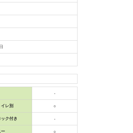
7日
-
トイレ別
○
ロック付き
-
ニー
○