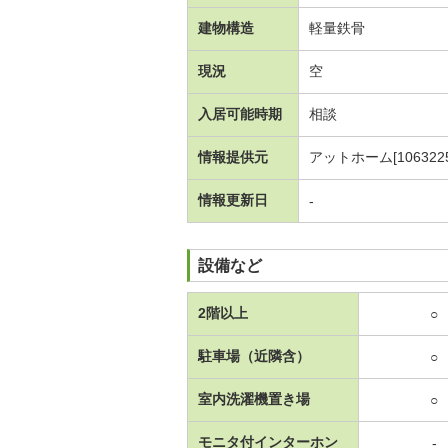
建物構造
軽量鉄骨
現況
空
入居可能時期
相談
情報提供元
アットホーム[1063225
情報更新日
-
設備など
2階以上
○
駐車場（近隣含）
○
室内洗濯機置き場
○
モニタ付インターホン
-