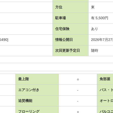
方位
東
駐車場
有 5,500円
住宅保険
あり
490]
情報公開日
2026年7月2
次回更新予定日
随時
最上階
角部屋
○
エアコン付き
バス・
-
追焚機能
オート
-
フローリング
バルコ
○