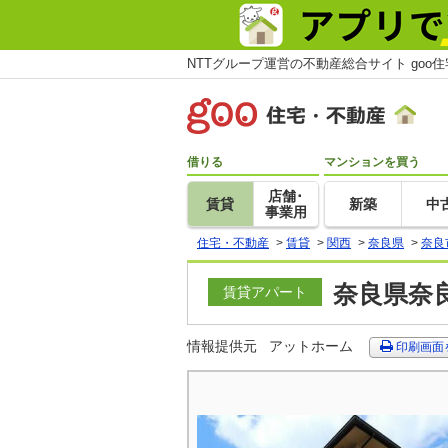
NTTグループ運営の不動産総合サイト goo
借りる
マンションを買う
店舗･
賃貸
新築
中
事業用
住宅・不動産
>
賃貸
>
関西
>
奈良県
>
奈良
奈良県奈良
賃貸アパート
情報提供元
アットホーム
印刷画面