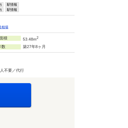
内
駅情報
内
駅情報
賃相場
面積
2
53.48m
年数
築27年8ヶ月
証人不要／代行