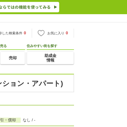
0
0
存した検索条件
お気に入り
売る
住みやすい街を探す
助成金
売却
情報
マンション・アパート)
敷引・償却
なし / -