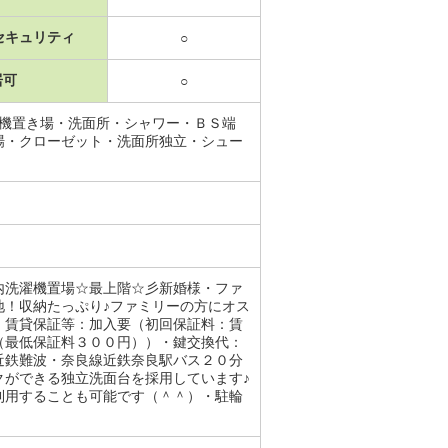
セキュリティ
○
居可
○
濯機置き場・洗面所・シャワー・ＢＳ端
場・クローゼット・洗面所独立・シュー
内洗濯機置場☆最上階☆彡新婚様・ファ
地！収納たっぷり♪ファミリーの方にオス
・賃貸保証等：加入要（初回保証料：賃
（最低保証料３００円））・鍵交換代：
近鉄難波・奈良線近鉄奈良駅バス２０分
クができる独立洗面台を採用しています♪
利用することも可能です（＾＾）・駐輪