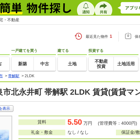
住宅・不動産
1
最近見た物件
保
一戸建てを買う
建てる
投資する
不動産
古
新築
中古
土地
土地活用
投資
市
>
帯解駅
>
2LDK
市北永井町 帯解駅 2LDK 賃貸(賃貸
を表示
5.50
賃料
万円 (管理費等：4000円)
礼金・敷金
なし / なし
保証金/