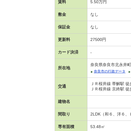
賃料
5.50万円
敷金
なし
保証金
なし
更新料
27500円
カード決済
-
奈良県奈良市北永井
所在地
奈良市の行政データ
ＪＲ桜井線 帯解駅 徒
交通
ＪＲ桜井線 京終駅 徒
建物名
間取り
2LDK（和６、洋６
専有面積
53.48㎡