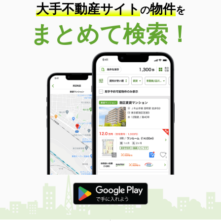
大手不動産サイト
物件
の
を
まとめて検索！