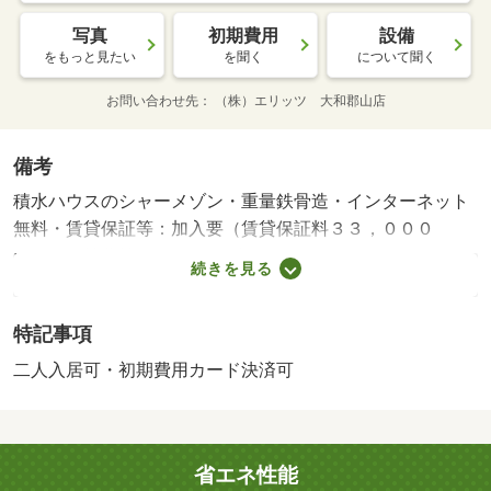
写真
初期費用
設備
をもっと見たい
を聞く
について聞く
お問い合わせ先
（株）エリッツ 大和郡山店
備考
積水ハウスのシャーメゾン・重量鉄骨造・インターネット
無料・賃貸保証等：加入要（賃貸保証料３３，０００
円）・維持費等：シャーメゾンライフサポート１，３２０
続きを見る
円／月・家賃保証料２，０４６円／月・【関西本線 奈
良 徒歩１１分】窓は高断熱ペアガラスを採用していま
特記事項
す。高遮音床システムシャイド５５を採用し上階からの衝
撃音を一般的な賃貸住宅の約１／２に低減します。インタ
二人入居可・初期費用カード決済可
ーネット無料（Ｗｉ－Ｆｉ対応・バイク置場：なし・駐輪
場：有/契約一時金 100000円/鍵交換費用 11000円/ﾊｳｽｸﾘｰﾆ
ﾝｸﾞ 55055円
省エネ性能