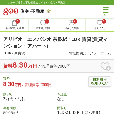
NTTグループ運営の不動産総合サイト goo住宅・不動産
0
1
0
0
最近検索した条件
最近見た物件
保存した条件
お気に入り
アリビオ エスパシオ 奈良駅 1LDK 賃貸(賃貸マ
ンション・アパート)
1LDK / 奈良駅
情報提供元
アットホーム
8.30
賃料
万円
/ 管理費等7000円
賃料
初期費用
8.30
を知りたい
/ 管理費等 7000円
万円
敷 / 礼
保証金
2万円 / なし
なし
専有面積
間取り
2
1LDK(ＬＤＫ１２×洋６)
50.05m