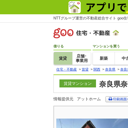
NTTグループ運営の不動産総合サイト goo
借りる
マンションを買う
店舗･
賃貸
新築
中
事業用
住宅・不動産
>
賃貸
>
関西
>
奈良県
>
奈良
奈良県奈
賃貸マンション
情報提供元
アットホーム
印刷画面