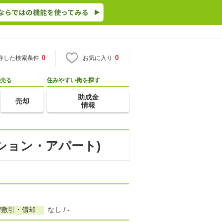
0
0
存した検索条件
お気に入り
売る
住みやすい街を探す
助成金
売却
情報
ンション・アパート)
/敷引・償却
なし / -