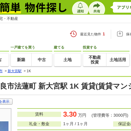
住宅・不動産
1
最近見た物件
保
一戸建てを買う
建てる
投資する
不動産
古
新築
中古
土地
土地活用
投資
市
>
新大宮駅
>
1K
良市法蓮町 新大宮駅 1K 賃貸(賃貸マ
を表示
3.30
賃料
万円 (管理費等：3000円)
礼金・敷金
1ヶ月 / 1ヶ月
保証金