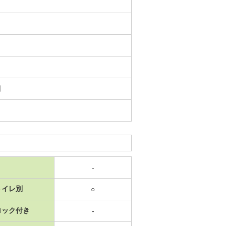
日
-
トイレ別
○
ロック付き
-