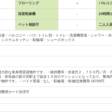
フローリング
バルコ
○
浴室乾燥機
24時間
-
ペット相談可
二人入
-
給湯・バルコニー・バス･トイレ別・トイレ・洗濯機置場・シャワー・
・システムキッチン・駐輪場・シューズボックス
魅力的な単身用賃貸物件です。・維持費等：水道代２，７５０円／月・
波・奈良線の新大宮駅まで徒歩１５分のマンションとなっており、敷地
物件です。・バイク置場：なし・駐輪場：有/鍵交換費用 18700円
期費用カード決済可