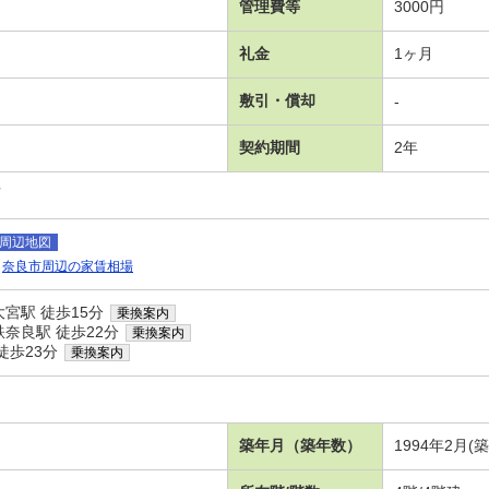
管理費等
3000円
礼金
1ヶ月
敷引・償却
-
契約期間
2年
可
周辺地図
奈良市周辺の家賃相場
宮駅 徒歩15分
乗換案内
奈良駅 徒歩22分
乗換案内
徒歩23分
乗換案内
築年月（築年数）
1994年2月(