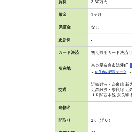
賃料
3.30万円
敷金
1ヶ月
保証金
なし
更新料
-
カード決済
初期費用カード決済
奈良県奈良市法蓮町
所在地
奈良市の行政データ
近鉄難波・奈良線 新大
交通
近鉄難波・奈良線 近鉄
ＪＲ関西本線 奈良駅 
建物名
間取り
1K（洋６）