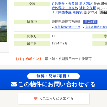
交通
近鉄難波・奈良線
新大宮駅
徒歩15
近鉄難波・奈良線
近鉄奈良駅
徒歩2
ＪＲ関西本線
奈良駅
徒歩23分
乗換
所在地
奈良県奈良市法蓮町
周辺地図
奈良市の行政データ
奈良市周辺の家
間取り
1K
専
築年月
1994年2月
おすすめポイント
最上階・初期費用カード決済可
無料・簡単2項目！
この物件にお問い合わせする
お気に入りに追加する