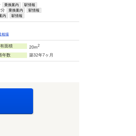
分
乗換案内
駅情報
2分
乗換案内
駅情報
案内
駅情報
賃相場
有面積
2
20m
築年数
築32年7ヶ月