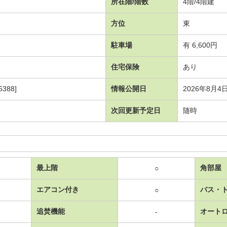
所在階/階数
4階/4階建
方位
東
駐車場
有 6,600円
住宅保険
あり
388]
情報公開日
2026年8月4
次回更新予定日
随時
最上階
角部屋
○
エアコン付き
バス・
○
追焚機能
オート
-