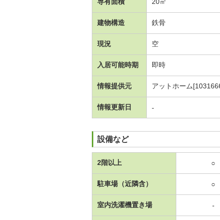
専有面積
20㎡
建物構造
鉄骨
現況
空
入居可能時期
即時
情報提供元
アットホーム[1031666
情報更新日
-
設備など
2階以上
○
駐車場（近隣含）
○
室内洗濯機置き場
-