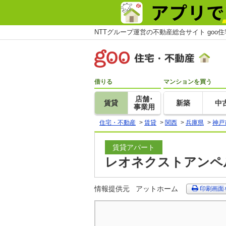
NTTグループ運営の不動産総合サイト goo
借りる
マンションを買う
店舗･
賃貸
新築
中
事業用
住宅・不動産
>
賃貸
>
関西
>
兵庫県
>
神戸
賃貸アパート
レオネクストアンペル
情報提供元
アットホーム
印刷画面