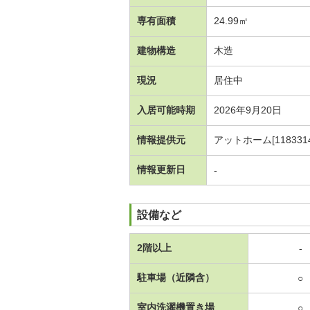
専有面積
24.99㎡
建物構造
木造
現況
居住中
入居可能時期
2026年9月20日
情報提供元
アットホーム[1183314
情報更新日
-
設備など
2階以上
-
駐車場（近隣含）
○
室内洗濯機置き場
○