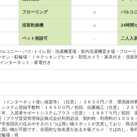
フローリング
バルコ
○
浴室乾燥機
24時間
○
ペット相談可
二人入
-
バルコニー・バス･トイレ別・洗濯機置場・室内洗濯機置き場・フロー
ーホン・駐輪場・ＩＨクッキングヒータ・防犯カメラ・家具付き・洗面
Vインターネット・家電付き
Ｔ（インターネット使い放題等）（任意）：３６３０円／月、環境維持
ｋシステム登録手数料：１６５００円／初回、抗菌施工（任意）：２３
／年、入居者サポートシステムプラス（任意）：１８９７５円／初回 
要（プラザ賃貸管理保証株式会社利用必須 契約時：利用料の１００％
戸市長田区の住みやすさの１つは買い物スポットが充実しており、商店
に買い物が可能です。全国的な知名度があるＢ級グルメ「そばめし」発
駐輪場：有