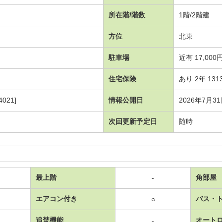
所在階/階数
1階/2階建
方位
北東
駐車場
近有 17,000
住宅保険
あり 2年 131
021]
情報公開日
2026年7月3
次回更新予定日
随時
最上階
角部屋
-
エアコン付き
バス・
○
追焚機能
オート
-