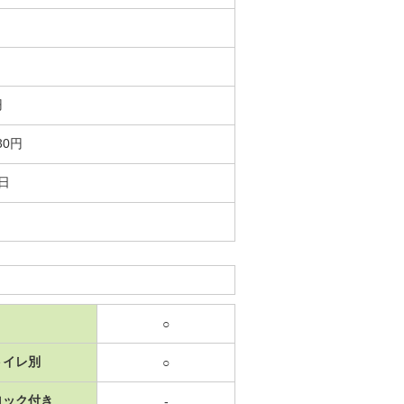
円
30円
1日
○
トイレ別
○
ロック付き
-