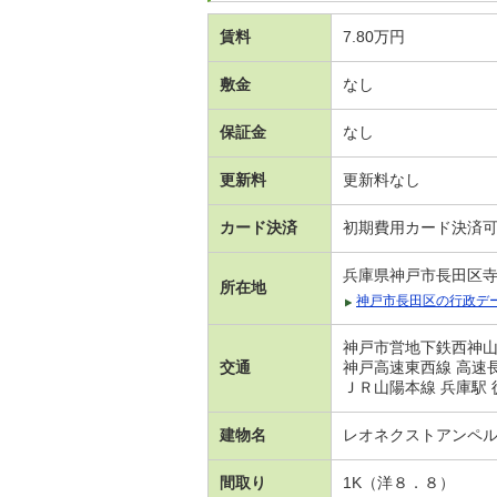
賃料
7.80万円
敷金
なし
保証金
なし
更新料
更新料なし
カード決済
初期費用カード決済
兵庫県神戸市長田区
所在地
神戸市長田区の行政デ
神戸市営地下鉄西神山手
交通
神戸高速東西線 高速長
ＪＲ山陽本線 兵庫駅 
建物名
レオネクストアンペ
間取り
1K（洋８．８）