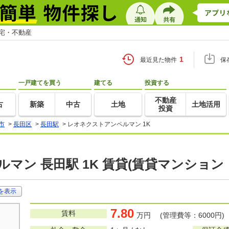
住宅・不動産
1
最近見た物件
保
一戸建てを買う
建てる
投資する
不動産
古
新築
中古
土地
土地活用
投資
市
>
長田区
>
長田駅
>
レオネクストアンペルマン 1K
マン 長田駅 1K 賃貸(賃貸マンション
を表示
7.80
賃料
万円 (管理費等：6000円)