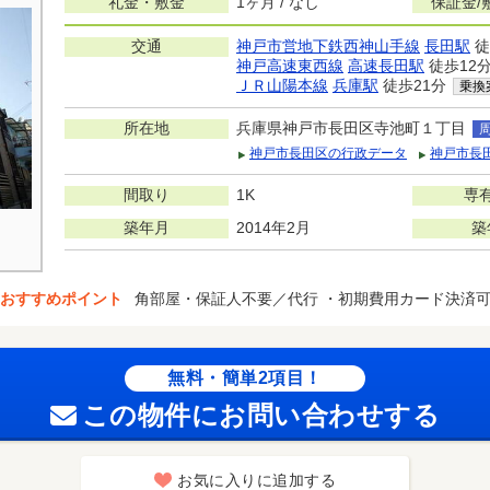
礼金・敷金
1ヶ月 / なし
保証金/
交通
神戸市営地下鉄西神山手線
長田駅
徒
神戸高速東西線
高速長田駅
徒歩12
ＪＲ山陽本線
兵庫駅
徒歩21分
乗換
所在地
兵庫県神戸市長田区寺池町１丁目
神戸市長田区の行政データ
神戸市長
間取り
1K
専
築年月
2014年2月
築
おすすめポイント
角部屋・保証人不要／代行 ・初期費用カード決済
無料・簡単2項目！
この物件にお問い合わせする
お気に入りに追加する