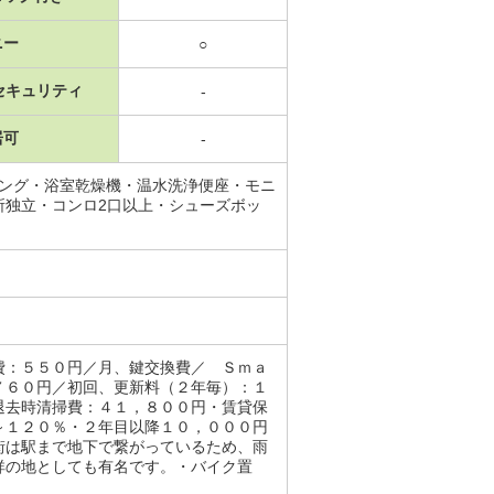
ニー
○
セキュリティ
-
居可
-
リング・浴室乾燥機・温水洗浄便座・モニ
所独立・コンロ2口以上・シューズボッ
費：５５０円／月、鍵交換費／ Ｓｍａ
７６０円／初回、更新料（２年毎）：１
退去時清掃費：４１，８００円・賃貸保
～１２０％・２年目以降１０，０００円
街は駅まで地下で繋がっているため、雨
祥の地としても有名です。・バイク置