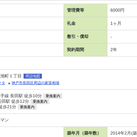
管理費等
6000円
礼金
1ヶ月
敷引・償却
-
契約期間
2年
可
寺池町１丁目
周辺地図
ータ
神戸市長田区周辺の家賃相場
線 長田駅 徒歩10分
乗換案内
田駅 徒歩12分
乗換案内
徒歩21分
乗換案内
ルマン
築年月（築年数）
2014年2月(