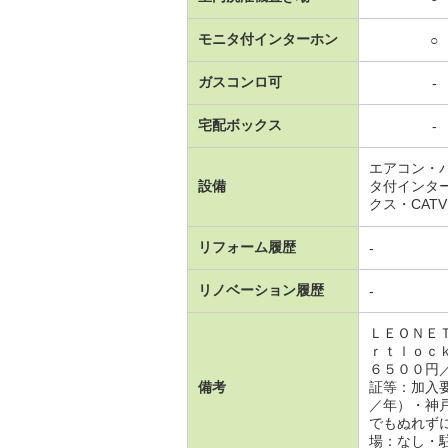
モニタ付インターホン
○
ガスコンロ可
-
宅配ボックス
-
エアコン・
設備
タ付インタ
クス・CAT
リフォーム履歴
-
リノベーション履歴
-
ＬＥＯＮＥ
ｒｔｌｏｃ
６５００円
備考
証等：加入
／年）・神
でもぬれず
場：なし・