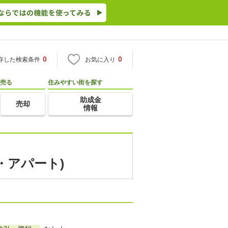
0
0
存した検索条件
お気に入り
売る
住みやすい街を探す
助成金
売却
情報
・アパート)