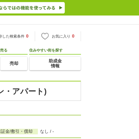
0
0
存した検索条件
お気に入り
売る
住みやすい街を探す
助成金
売却
情報
ン・アパート)
保証金/敷引・償却
なし / -