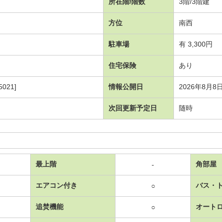
所在階/階数
3階/3階建
方位
南西
駐車場
有 3,300円
住宅保険
あり
021]
情報公開日
2026年8月8
次回更新予定日
随時
最上階
角部屋
-
エアコン付き
バス・
○
追焚機能
オート
○