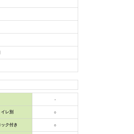
日
-
トイレ別
○
ロック付き
○