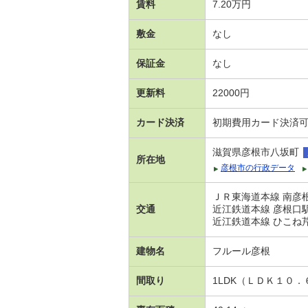
賃料
7.20万円
敷金
なし
保証金
なし
更新料
22000円
カード決済
初期費用カード決済
滋賀県彦根市八坂町
所在地
彦根市の行政データ
ＪＲ東海道本線 南彦根駅
交通
近江鉄道本線 彦根口駅 
近江鉄道本線 ひこね芹川
建物名
フルール彦根
間取り
1LDK（ＬＤＫ１０