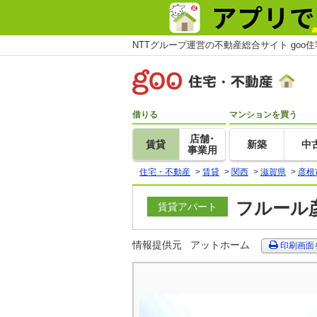
NTTグループ運営の不動産総合サイト goo
借りる
マンションを買う
店舗･
賃貸
新築
中
事業用
住宅・不動産
>
賃貸
>
関西
>
滋賀県
>
彦根
フルール彦
賃貸アパート
情報提供元
アットホーム
印刷画面