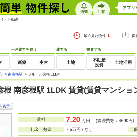
住宅・不動産
1
最近見た物件
保
一戸建てを買う
建てる
投資する
不動産
古
新築
中古
土地
土地活用
投資
市
>
南彦根駅
>
フルール彦根 1LDK
根 南彦根駅 1LDK 賃貸(賃貸マンショ
を表示
7.20
賃料
万円 (管理費等：4600円)
礼金・敷金
7.5万円 / なし