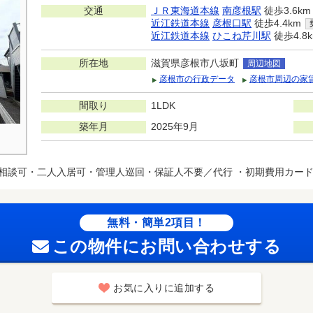
交通
ＪＲ東海道本線
南彦根駅
徒歩3.6km
近江鉄道本線
彦根口駅
徒歩4.4km
近江鉄道本線
ひこね芹川駅
徒歩4.8
所在地
滋賀県彦根市八坂町
周辺地図
彦根市の行政データ
彦根市周辺の家
間取り
1LDK
築年月
2025年9月
相談可・二人入居可・管理人巡回・保証人不要／代行 ・初期費用カー
無料・簡単2項目！
この物件にお問い合わせする
お気に入りに追加する