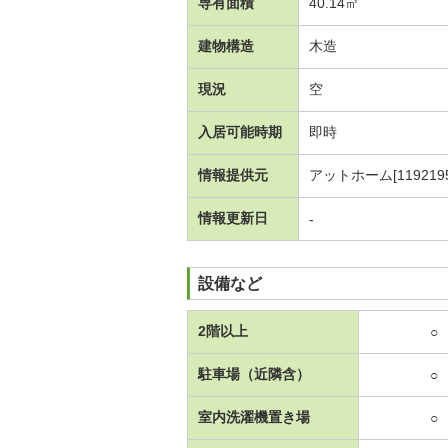
専有面積
40.14㎡
建物構造
木造
現況
空
入居可能時期
即時
情報提供元
アットホーム[1192195
情報更新日
-
設備など
2階以上
○
駐車場（近隣含）
○
室内洗濯機置き場
○