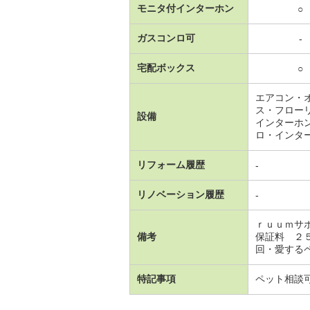
モニタ付インターホン
○
ガスコンロ可
-
宅配ボックス
○
エアコン・
ス・フロー
設備
インターホ
ロ・インタ
リフォーム履歴
-
リノベーション履歴
-
ｒｕｕｍサ
備考
保証料 ２
回・愛するペ
特記事項
ペット相談