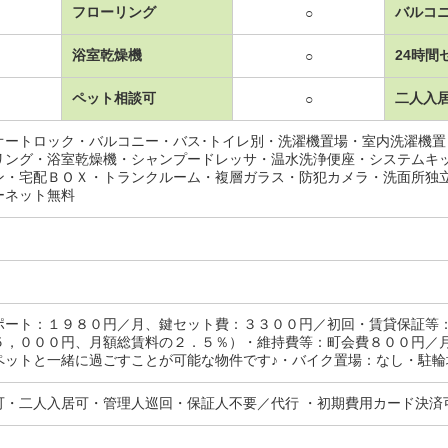
フローリング
バルコ
○
浴室乾燥機
24時間
○
ペット相談可
二人入
○
オートロック・バルコニー・バス･トイレ別・洗濯機置場・室内洗濯機
リング・浴室乾燥機・シャンプードレッサ・温水洗浄便座・システムキ
ン・宅配ＢＯＸ・トランクルーム・複層ガラス・防犯カメラ・洗面所独
ーネット無料
ポート：１９８０円／月、鍵セット費：３３００円／初回・賃貸保証等
５，０００円、月額総賃料の２．５％）・維持費等：町会費８００円／
ットと一緒に過ごすことが可能な物件です♪・バイク置場：なし・駐輪場：
可・二人入居可・管理人巡回・保証人不要／代行 ・初期費用カード決済