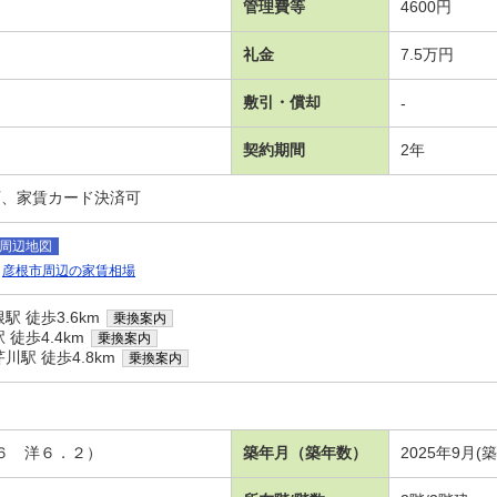
管理費等
4600円
礼金
7.5万円
敷引・償却
-
契約期間
2年
可、家賃カード決済可
周辺地図
彦根市周辺の家賃相場
 徒歩3.6km
乗換案内
徒歩4.4km
乗換案内
駅 徒歩4.8km
乗換案内
．６ 洋６．２）
築年月（築年数）
2025年9月(築