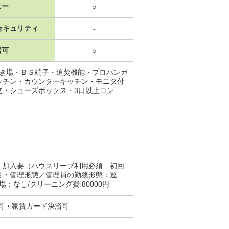
ニー
○
セキュリティ
-
居可
○
置き場・ＢＳ端子・追焚機能・プロパンガ
ッチン・カウンターキッチン・モニタ付
立・シューズボックス・3口以上コン
：加入要（ハウスリーブ利用必須 初回
月・管理形態／管理員の勤務形態：巡
なし/クリーニング費 80000円
可・家賃カード決済可