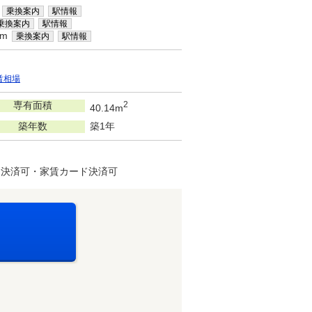
乗換案内
駅情報
乗換案内
駅情報
km
乗換案内
駅情報
賃相場
専有面積
2
40.14m
築年数
築1年
ド決済可・家賃カード決済可